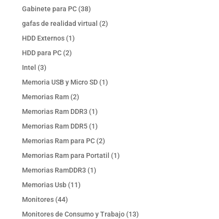
productos
38
Gabinete para PC
38
productos
2
gafas de realidad virtual
2
productos
1
HDD Externos
1
producto
2
HDD para PC
2
productos
3
Intel
3
productos
1
Memoria USB y Micro SD
1
producto
2
Memorias Ram
2
productos
1
Memorias Ram DDR3
1
producto
1
Memorias Ram DDR5
1
producto
2
Memorias Ram para PC
2
productos
1
Memorias Ram para Portatil
1
producto
1
Memorias RamDDR3
1
producto
11
Memorias Usb
11
productos
44
Monitores
44
productos
13
Monitores de Consumo y Trabajo
13