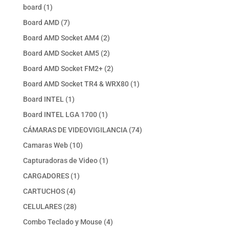
productos
1
board
1
producto
7
Board AMD
7
productos
2
Board AMD Socket AM4
2
productos
2
Board AMD Socket AM5
2
productos
2
Board AMD Socket FM2+
2
productos
1
Board AMD Socket TR4 & WRX80
1
producto
1
Board INTEL
1
producto
1
Board INTEL LGA 1700
1
producto
74
CÁMARAS DE VIDEOVIGILANCIA
74
productos
10
Camaras Web
10
productos
1
Capturadoras de Video
1
producto
1
CARGADORES
1
producto
4
CARTUCHOS
4
productos
28
CELULARES
28
productos
4
Combo Teclado y Mouse
4