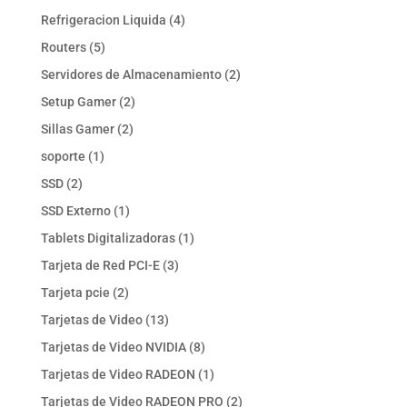
productos
4
Refrigeracion Liquida
4
productos
5
Routers
5
productos
2
Servidores de Almacenamiento
2
productos
2
Setup Gamer
2
productos
2
Sillas Gamer
2
productos
1
soporte
1
producto
2
SSD
2
productos
1
SSD Externo
1
producto
1
Tablets Digitalizadoras
1
producto
3
Tarjeta de Red PCI-E
3
productos
2
Tarjeta pcie
2
productos
13
Tarjetas de Video
13
productos
8
Tarjetas de Video NVIDIA
8
productos
1
Tarjetas de Video RADEON
1
producto
2
Tarjetas de Video RADEON PRO
2