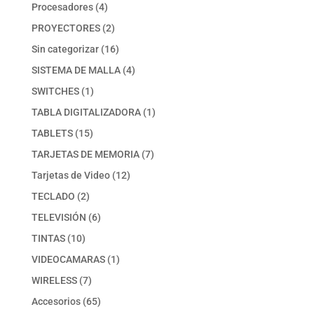
producto
4
Procesadores
4
productos
2
PROYECTORES
2
productos
16
Sin categorizar
16
productos
4
SISTEMA DE MALLA
4
productos
1
SWITCHES
1
producto
1
TABLA DIGITALIZADORA
1
producto
15
TABLETS
15
productos
7
TARJETAS DE MEMORIA
7
productos
12
Tarjetas de Video
12
productos
2
TECLADO
2
productos
6
TELEVISIÓN
6
productos
10
TINTAS
10
productos
1
VIDEOCAMARAS
1
producto
7
WIRELESS
7
productos
65
Accesorios
65