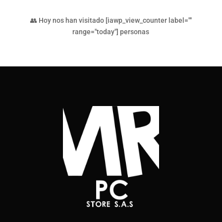
👥 Hoy nos han visitado [iawp_view_counter label=""
range="today"] personas