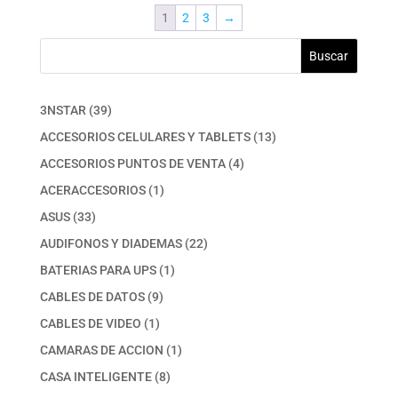
1
2
3
→
Buscar
39
3NSTAR
39
productos
13
ACCESORIOS CELULARES Y TABLETS
13
productos
4
ACCESORIOS PUNTOS DE VENTA
4
productos
1
ACERACCESORIOS
1
producto
33
ASUS
33
productos
22
AUDIFONOS Y DIADEMAS
22
productos
1
BATERIAS PARA UPS
1
producto
9
CABLES DE DATOS
9
productos
1
CABLES DE VIDEO
1
producto
1
CAMARAS DE ACCION
1
producto
8
CASA INTELIGENTE
8
productos