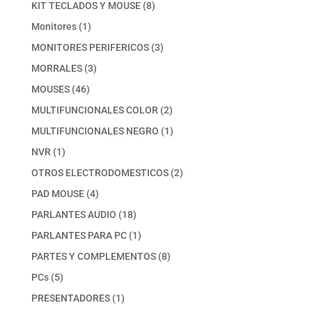
producto
8
KIT TECLADOS Y MOUSE
8
productos
1
Monitores
1
producto
3
MONITORES PERIFERICOS
3
productos
3
MORRALES
3
productos
46
MOUSES
46
productos
2
MULTIFUNCIONALES COLOR
2
productos
1
MULTIFUNCIONALES NEGRO
1
producto
1
NVR
1
producto
2
OTROS ELECTRODOMESTICOS
2
productos
4
PAD MOUSE
4
productos
18
PARLANTES AUDIO
18
productos
1
PARLANTES PARA PC
1
producto
8
PARTES Y COMPLEMENTOS
8
productos
5
PCs
5
productos
1
PRESENTADORES
1