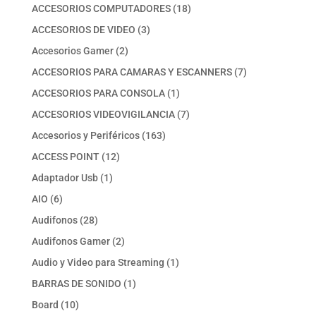
productos
18
ACCESORIOS COMPUTADORES
18
productos
3
ACCESORIOS DE VIDEO
3
productos
2
Accesorios Gamer
2
productos
7
ACCESORIOS PARA CAMARAS Y ESCANNERS
7
productos
1
ACCESORIOS PARA CONSOLA
1
producto
7
ACCESORIOS VIDEOVIGILANCIA
7
productos
163
Accesorios y Periféricos
163
productos
12
ACCESS POINT
12
productos
1
Adaptador Usb
1
producto
6
AIO
6
productos
28
Audifonos
28
productos
2
Audifonos Gamer
2
productos
1
Audio y Video para Streaming
1
producto
1
BARRAS DE SONIDO
1
producto
10
Board
10