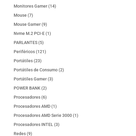
productos
14
Monitores Gamer
14
productos
7
Mouse
7
productos
9
Mouse Gamer
9
productos
1
Nvme M.2 PCI-E
1
producto
5
PARLANTES
5
productos
121
Periféricos
121
productos
23
Portátiles
23
productos
2
Portátiles de Consumo
2
productos
3
Portátiles Gamer
3
productos
2
POWER BANK
2
productos
6
Procesadores
6
productos
1
Procesadores AMD
1
producto
1
Procesadores AMD Serie 3000
1
producto
3
Procesadores INTEL
3
productos
9
Redes
9