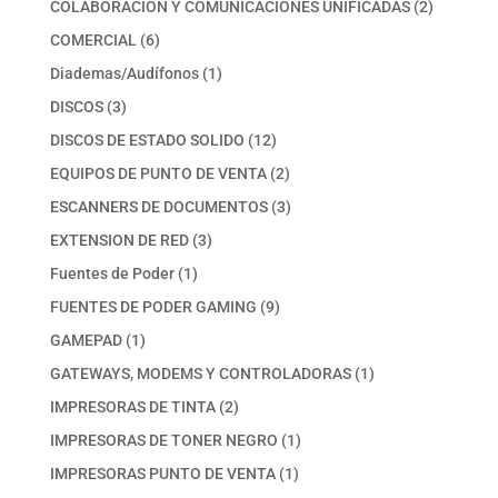
2
COLABORACION Y COMUNICACIONES UNIFICADAS
2
productos
6
COMERCIAL
6
productos
1
Diademas/Audífonos
1
producto
3
DISCOS
3
productos
12
DISCOS DE ESTADO SOLIDO
12
productos
2
EQUIPOS DE PUNTO DE VENTA
2
productos
3
ESCANNERS DE DOCUMENTOS
3
productos
3
EXTENSION DE RED
3
productos
1
Fuentes de Poder
1
producto
9
FUENTES DE PODER GAMING
9
productos
1
GAMEPAD
1
producto
1
GATEWAYS, MODEMS Y CONTROLADORAS
1
producto
2
IMPRESORAS DE TINTA
2
productos
1
IMPRESORAS DE TONER NEGRO
1
producto
1
IMPRESORAS PUNTO DE VENTA
1