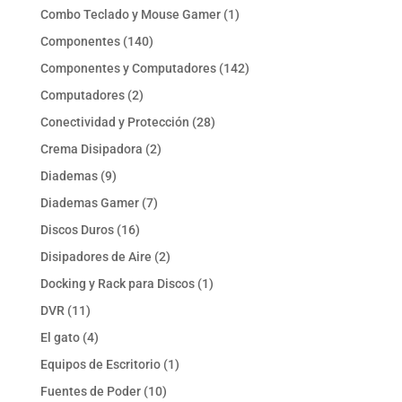
productos
1
Combo Teclado y Mouse Gamer
1
producto
140
Componentes
140
productos
142
Componentes y Computadores
142
productos
2
Computadores
2
productos
28
Conectividad y Protección
28
productos
2
Crema Disipadora
2
productos
9
Diademas
9
productos
7
Diademas Gamer
7
productos
16
Discos Duros
16
productos
2
Disipadores de Aire
2
productos
1
Docking y Rack para Discos
1
producto
11
DVR
11
productos
4
El gato
4
productos
1
Equipos de Escritorio
1
producto
10
Fuentes de Poder
10