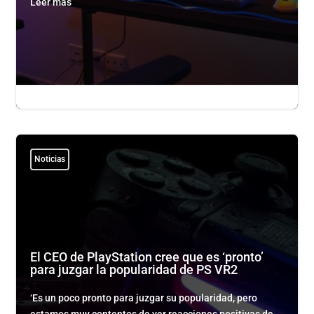
Leer más

admin admin
|

May 19, 2023
|

0
Noticias
El CEO de PlayStation cree que es ‘pronto’
para juzgar la popularidad de PS VR2
‘Es un poco pronto para juzgar su popularidad, pero