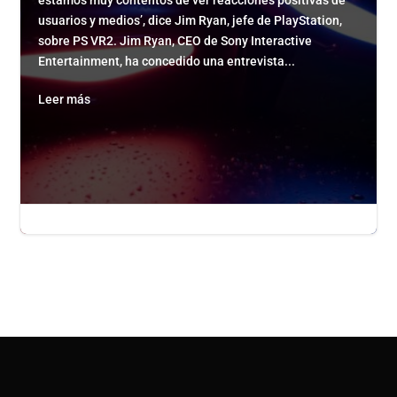
estamos muy contentos de ver reacciones positivas de
usuarios y medios’, dice Jim Ryan, jefe de PlayStation,
sobre PS VR2. Jim Ryan, CEO de Sony Interactive
Entertainment, ha concedido una entrevista...
Leer más

admin admin
|

May 19, 2023
|

0