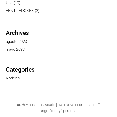
producto
19
Ups
19
productos
2
VENTILADORES
2
productos
Archives
agosto 2023
mayo 2023
Categories
Noticias
👥 Hoy nos han visitado [iawp_view_counter label=""
range="today"] personas