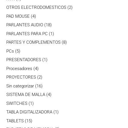
producto
2
OTROS ELECTRODOMESTICOS
2
productos
4
PAD MOUSE
4
productos
18
PARLANTES AUDIO
18
productos
1
PARLANTES PARA PC
1
producto
8
PARTES Y COMPLEMENTOS
8
productos
5
PCs
5
productos
1
PRESENTADORES
1
producto
4
Procesadores
4
productos
2
PROYECTORES
2
productos
16
Sin categorizar
16
productos
4
SISTEMA DE MALLA
4
productos
1
SWITCHES
1
producto
1
TABLA DIGITALIZADORA
1
producto
15
TABLETS
15
productos