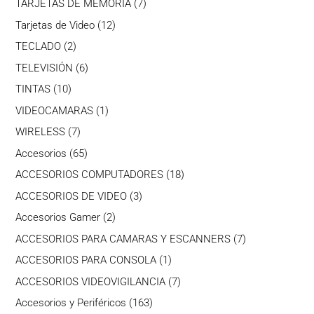
7
TARJETAS DE MEMORIA
7
productos
12
Tarjetas de Video
12
productos
2
TECLADO
2
productos
6
TELEVISIÓN
6
productos
10
TINTAS
10
productos
1
VIDEOCAMARAS
1
producto
7
WIRELESS
7
productos
65
Accesorios
65
productos
18
ACCESORIOS COMPUTADORES
18
productos
3
ACCESORIOS DE VIDEO
3
productos
2
Accesorios Gamer
2
productos
7
ACCESORIOS PARA CAMARAS Y ESCANNERS
7
productos
1
ACCESORIOS PARA CONSOLA
1
producto
7
ACCESORIOS VIDEOVIGILANCIA
7
productos
163
Accesorios y Periféricos
163