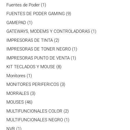
productos
1
Fuentes de Poder
1
producto
9
FUENTES DE PODER GAMING
9
productos
1
GAMEPAD
1
producto
1
GATEWAYS, MODEMS Y CONTROLADORAS
1
producto
2
IMPRESORAS DE TINTA
2
productos
1
IMPRESORAS DE TONER NEGRO
1
producto
1
IMPRESORAS PUNTO DE VENTA
1
producto
8
KIT TECLADOS Y MOUSE
8
productos
1
Monitores
1
producto
3
MONITORES PERIFERICOS
3
productos
3
MORRALES
3
productos
46
MOUSES
46
productos
2
MULTIFUNCIONALES COLOR
2
productos
1
MULTIFUNCIONALES NEGRO
1
producto
1
NVR
1