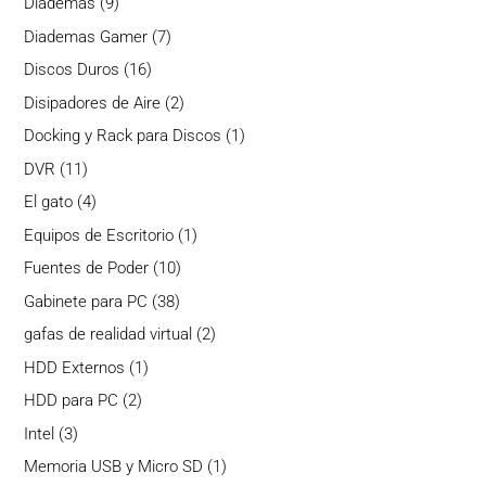
9
Diademas
9
productos
7
Diademas Gamer
7
productos
16
Discos Duros
16
productos
2
Disipadores de Aire
2
productos
1
Docking y Rack para Discos
1
producto
11
DVR
11
productos
4
El gato
4
productos
1
Equipos de Escritorio
1
producto
10
Fuentes de Poder
10
productos
38
Gabinete para PC
38
productos
2
gafas de realidad virtual
2
productos
1
HDD Externos
1
producto
2
HDD para PC
2
productos
3
Intel
3
productos
1
Memoria USB y Micro SD
1