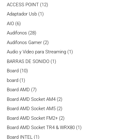
productos
12
ACCESS POINT
12
productos
1
Adaptador Usb
1
producto
6
AIO
6
productos
28
Audifonos
28
productos
2
Audifonos Gamer
2
productos
1
Audio y Video para Streaming
1
producto
1
BARRAS DE SONIDO
1
producto
10
Board
10
productos
1
board
1
producto
7
Board AMD
7
productos
2
Board AMD Socket AM4
2
productos
2
Board AMD Socket AM5
2
productos
2
Board AMD Socket FM2+
2
productos
1
Board AMD Socket TR4 & WRX80
1
producto
1
Board INTEL
1