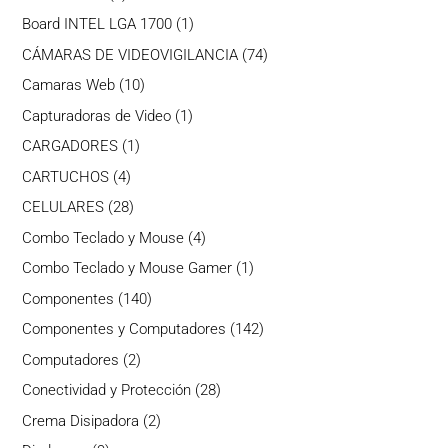
producto
1
Board INTEL LGA 1700
1
producto
74
CÁMARAS DE VIDEOVIGILANCIA
74
productos
10
Camaras Web
10
productos
1
Capturadoras de Video
1
producto
1
CARGADORES
1
producto
4
CARTUCHOS
4
productos
28
CELULARES
28
productos
4
Combo Teclado y Mouse
4
productos
1
Combo Teclado y Mouse Gamer
1
producto
140
Componentes
140
productos
142
Componentes y Computadores
142
productos
2
Computadores
2
productos
28
Conectividad y Protección
28
productos
2
Crema Disipadora
2
productos