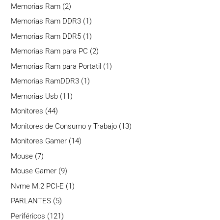
producto
2
Memorias Ram
2
productos
1
Memorias Ram DDR3
1
producto
1
Memorias Ram DDR5
1
producto
2
Memorias Ram para PC
2
productos
1
Memorias Ram para Portatil
1
producto
1
Memorias RamDDR3
1
producto
11
Memorias Usb
11
productos
44
Monitores
44
productos
13
Monitores de Consumo y Trabajo
13
productos
14
Monitores Gamer
14
productos
7
Mouse
7
productos
9
Mouse Gamer
9
productos
1
Nvme M.2 PCI-E
1
producto
5
PARLANTES
5
productos
121
Periféricos
121