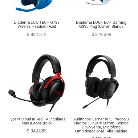
Diadema LOGITECH G733
Diadema LOGITECH Gaming
Wireles Headset- Azul
G335 Plug 3.5mm Blanca
$
822.512
$
319.309
HyperX Cloud III Red –Auriculares
Audífonos Gamer XPG Precog S
para juegos (rojo)
Negros | Drivers 50mm, Sonido
Envolvente, Micrófono
$
342.883
Omnidireccional | Alta Calidad