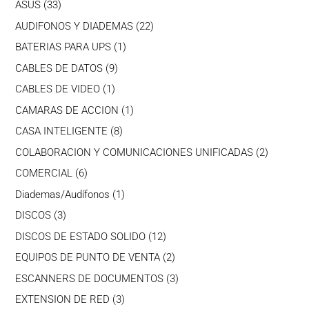
33
ASUS
33
productos
22
AUDIFONOS Y DIADEMAS
22
productos
1
BATERIAS PARA UPS
1
producto
9
CABLES DE DATOS
9
productos
1
CABLES DE VIDEO
1
producto
1
CAMARAS DE ACCION
1
producto
8
CASA INTELIGENTE
8
productos
2
COLABORACION Y COMUNICACIONES UNIFICADAS
2
producto
6
COMERCIAL
6
productos
1
Diademas/Audífonos
1
producto
3
DISCOS
3
productos
12
DISCOS DE ESTADO SOLIDO
12
productos
2
EQUIPOS DE PUNTO DE VENTA
2
productos
3
ESCANNERS DE DOCUMENTOS
3
productos
3
EXTENSION DE RED
3