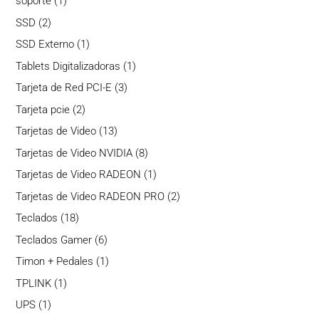
1
soporte
1
producto
2
SSD
2
productos
1
SSD Externo
1
producto
1
Tablets Digitalizadoras
1
producto
3
Tarjeta de Red PCI-E
3
productos
2
Tarjeta pcie
2
productos
13
Tarjetas de Video
13
productos
8
Tarjetas de Video NVIDIA
8
productos
1
Tarjetas de Video RADEON
1
producto
2
Tarjetas de Video RADEON PRO
2
productos
18
Teclados
18
productos
6
Teclados Gamer
6
productos
1
Timon + Pedales
1
producto
1
TPLINK
1
producto
1
UPS
1