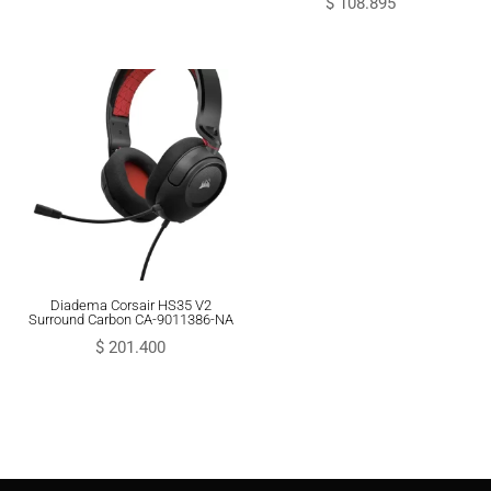
$
108.895
Diadema Corsair HS35 V2
Surround Carbon CA-9011386-NA
$
201.400