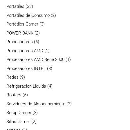
productos
23
Portátiles
23
productos
2
Portátiles de Consumo
2
productos
3
Portátiles Gamer
3
productos
2
POWER BANK
2
productos
6
Procesadores
6
productos
1
Procesadores AMD
1
producto
1
Procesadores AMD Serie 3000
1
producto
3
Procesadores INTEL
3
productos
9
Redes
9
productos
4
Refrigeracion Liquida
4
productos
5
Routers
5
productos
2
Servidores de Almacenamiento
2
productos
2
Setup Gamer
2
productos
2
Sillas Gamer
2
productos