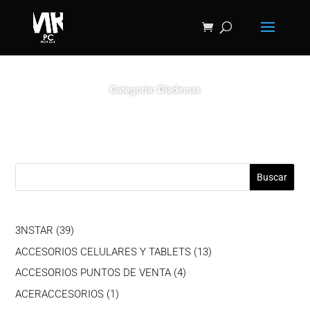
Categoría: Diademas
Buscar
39
3NSTAR
39
productos
13
ACCESORIOS CELULARES Y TABLETS
13
productos
4
ACCESORIOS PUNTOS DE VENTA
4
productos
1
ACERACCESORIOS
1
producto