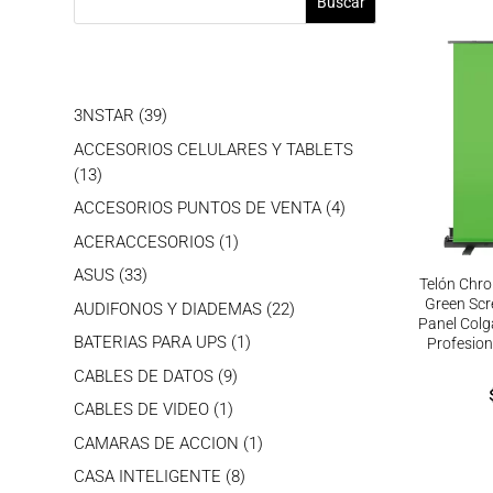
Buscar
39
3NSTAR
39
productos
ACCESORIOS CELULARES Y TABLETS
13
13
productos
4
ACCESORIOS PUNTOS DE VENTA
4
productos
1
ACERACCESORIOS
1
producto
33
ASUS
33
Telón Chro
productos
Green Sc
22
AUDIFONOS Y DIADEMAS
22
Panel Colga
productos
1
BATERIAS PARA UPS
1
Profesion
producto
9
CABLES DE DATOS
9
productos
1
CABLES DE VIDEO
1
producto
1
CAMARAS DE ACCION
1
producto
8
CASA INTELIGENTE
8