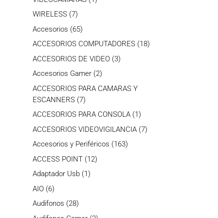
producto
7
WIRELESS
7
productos
65
Accesorios
65
productos
18
ACCESORIOS COMPUTADORES
18
productos
3
ACCESORIOS DE VIDEO
3
productos
2
Accesorios Gamer
2
productos
ACCESORIOS PARA CAMARAS Y
7
ESCANNERS
7
productos
1
ACCESORIOS PARA CONSOLA
1
producto
7
ACCESORIOS VIDEOVIGILANCIA
7
productos
163
Accesorios y Periféricos
163
productos
12
ACCESS POINT
12
productos
1
Adaptador Usb
1
producto
6
AIO
6
productos
28
Audifonos
28
productos
2