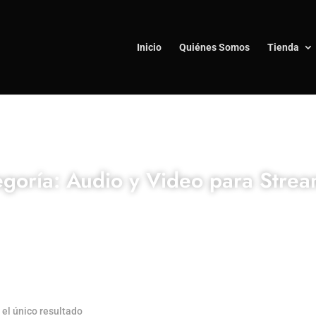
Inicio
Quiénes Somos
Tienda
goría: Audio y Video para Stre
el único resultado