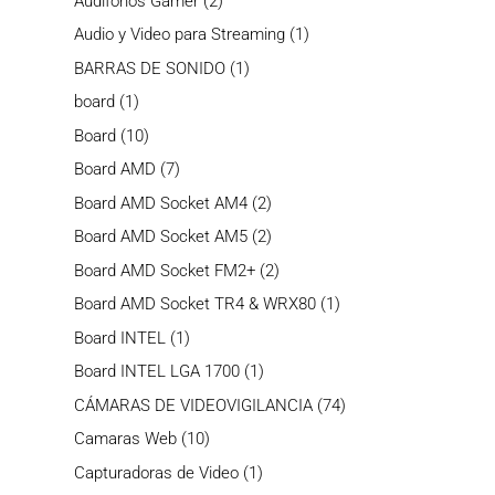
Audifonos Gamer
2
productos
1
Audio y Video para Streaming
1
producto
1
BARRAS DE SONIDO
1
producto
1
board
1
producto
10
Board
10
productos
7
Board AMD
7
productos
2
Board AMD Socket AM4
2
productos
2
Board AMD Socket AM5
2
productos
2
Board AMD Socket FM2+
2
productos
1
Board AMD Socket TR4 & WRX80
1
producto
1
Board INTEL
1
producto
1
Board INTEL LGA 1700
1
producto
74
CÁMARAS DE VIDEOVIGILANCIA
74
productos
10
Camaras Web
10
productos
1
Capturadoras de Video
1