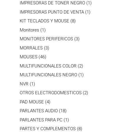
productos
1
IMPRESORAS DE TONER NEGRO
1
producto
1
IMPRESORAS PUNTO DE VENTA
1
producto
8
KIT TECLADOS Y MOUSE
8
productos
1
Monitores
1
producto
3
MONITORES PERIFERICOS
3
productos
3
MORRALES
3
productos
46
MOUSES
46
productos
2
MULTIFUNCIONALES COLOR
2
productos
1
MULTIFUNCIONALES NEGRO
1
producto
1
NVR
1
producto
2
OTROS ELECTRODOMESTICOS
2
productos
4
PAD MOUSE
4
productos
18
PARLANTES AUDIO
18
productos
1
PARLANTES PARA PC
1
producto
8
PARTES Y COMPLEMENTOS
8