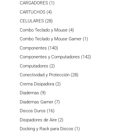
producto
1
CARGADORES
1
producto
4
CARTUCHOS
4
productos
28
CELULARES
28
productos
4
Combo Teclado y Mouse
4
productos
1
Combo Teclado y Mouse Gamer
1
producto
140
Componentes
140
productos
142
Componentes y Computadores
142
productos
2
Computadores
2
productos
28
Conectividad y Protección
28
productos
2
Crema Disipadora
2
productos
9
Diademas
9
productos
7
Diademas Gamer
7
productos
16
Discos Duros
16
productos
2
Disipadores de Aire
2
productos
1
Docking y Rack para Discos
1