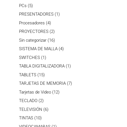
productos
5
PCs
5
productos
1
PRESENTADORES
1
producto
4
Procesadores
4
productos
2
PROYECTORES
2
productos
16
Sin categorizar
16
productos
4
SISTEMA DE MALLA
4
productos
1
SWITCHES
1
producto
1
TABLA DIGITALIZADORA
1
producto
15
TABLETS
15
productos
7
TARJETAS DE MEMORIA
7
productos
12
Tarjetas de Video
12
productos
2
TECLADO
2
productos
6
TELEVISIÓN
6
productos
10
TINTAS
10
productos
1
VIDEOCAMARAS
1