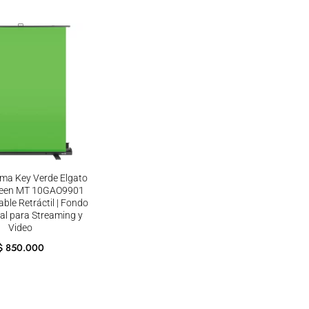
ma Key Verde Elgato
reen MT 10GAO9901
ble Retráctil | Fondo
al para Streaming y
Video
$
850.000