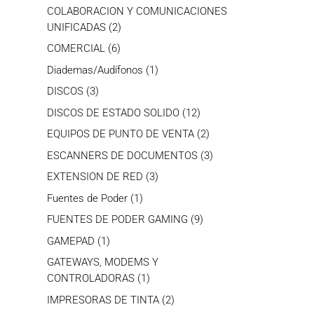
productos
COLABORACION Y COMUNICACIONES
2
UNIFICADAS
2
productos
6
COMERCIAL
6
productos
1
Diademas/Audífonos
1
producto
3
DISCOS
3
productos
12
DISCOS DE ESTADO SOLIDO
12
productos
2
EQUIPOS DE PUNTO DE VENTA
2
productos
3
ESCANNERS DE DOCUMENTOS
3
productos
3
EXTENSION DE RED
3
productos
1
Fuentes de Poder
1
producto
9
FUENTES DE PODER GAMING
9
productos
1
GAMEPAD
1
producto
GATEWAYS, MODEMS Y
1
CONTROLADORAS
1
producto
2
IMPRESORAS DE TINTA
2