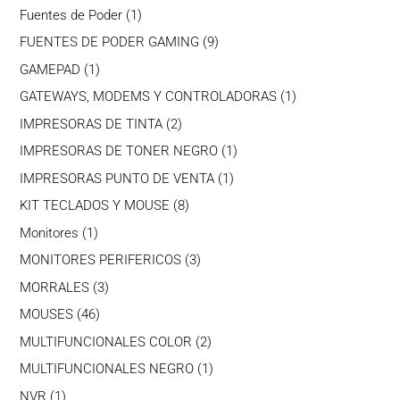
productos
1
Fuentes de Poder
1
producto
9
FUENTES DE PODER GAMING
9
productos
1
GAMEPAD
1
producto
1
GATEWAYS, MODEMS Y CONTROLADORAS
1
producto
2
IMPRESORAS DE TINTA
2
productos
1
IMPRESORAS DE TONER NEGRO
1
producto
1
IMPRESORAS PUNTO DE VENTA
1
producto
8
KIT TECLADOS Y MOUSE
8
productos
1
Monitores
1
producto
3
MONITORES PERIFERICOS
3
productos
3
MORRALES
3
productos
46
MOUSES
46
productos
2
MULTIFUNCIONALES COLOR
2
productos
1
MULTIFUNCIONALES NEGRO
1
producto
1
NVR
1