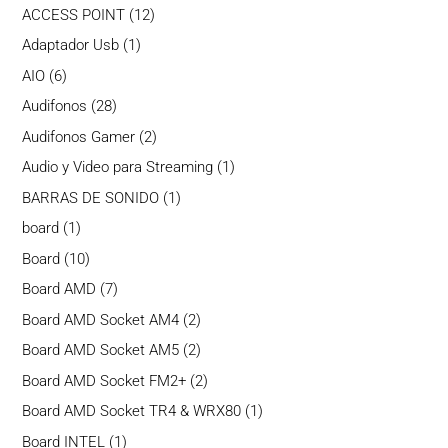
productos
12
ACCESS POINT
12
productos
1
Adaptador Usb
1
producto
6
AIO
6
productos
28
Audifonos
28
productos
2
Audifonos Gamer
2
productos
1
Audio y Video para Streaming
1
producto
1
BARRAS DE SONIDO
1
producto
1
board
1
producto
10
Board
10
productos
7
Board AMD
7
productos
2
Board AMD Socket AM4
2
productos
2
Board AMD Socket AM5
2
productos
2
Board AMD Socket FM2+
2
productos
1
Board AMD Socket TR4 & WRX80
1
producto
1
Board INTEL
1