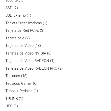
1
soporte
1
producto
2
SSD
2
productos
1
SSD Externo
1
producto
1
Tablets Digitalizadoras
1
producto
3
Tarjeta de Red PCI-E
3
productos
2
Tarjeta pcie
2
productos
13
Tarjetas de Video
13
productos
8
Tarjetas de Video NVIDIA
8
productos
1
Tarjetas de Video RADEON
1
producto
2
Tarjetas de Video RADEON PRO
2
productos
18
Teclados
18
productos
6
Teclados Gamer
6
productos
1
Timon + Pedales
1
producto
1
TPLINK
1
producto
1
UPS
1