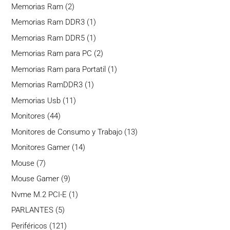
producto
2
Memorias Ram
2
productos
1
Memorias Ram DDR3
1
producto
1
Memorias Ram DDR5
1
producto
2
Memorias Ram para PC
2
productos
1
Memorias Ram para Portatil
1
producto
1
Memorias RamDDR3
1
producto
11
Memorias Usb
11
productos
44
Monitores
44
productos
13
Monitores de Consumo y Trabajo
13
productos
14
Monitores Gamer
14
productos
7
Mouse
7
productos
9
Mouse Gamer
9
productos
1
Nvme M.2 PCI-E
1
producto
5
PARLANTES
5
productos
121
Periféricos
121