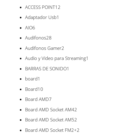
productos
12
ACCESS POINT
12
productos
1
Adaptador Usb
1
producto
6
AIO
6
productos
28
Audifonos
28
productos
2
Audifonos Gamer
2
productos
1
Audio y Video para Streaming
1
producto
1
BARRAS DE SONIDO
1
producto
1
board
1
producto
10
Board
10
productos
7
Board AMD
7
productos
2
Board AMD Socket AM4
2
productos
2
Board AMD Socket AM5
2
productos
2
Board AMD Socket FM2+
2