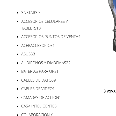
39
3NSTAR
39
productos
ACCESORIOS CELULARES Y
13
TABLETS
13
productos
4
ACCESORIOS PUNTOS DE VENTA
4
productos
1
ACERACCESORIOS
1
producto
33
ASUS
33
productos
22
AUDIFONOS Y DIADEMAS
22
productos
1
BATERIAS PARA UPS
1
producto
9
CABLES DE DATOS
9
productos
1
CABLES DE VIDEO
1
$
929.
producto
1
CAMARAS DE ACCION
1
producto
8
CASA INTELIGENTE
8
productos
COLABORACION Y