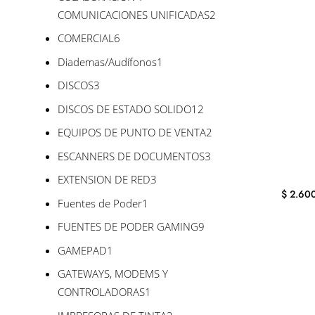
2
COMUNICACIONES UNIFICADAS
2
productos
6
COMERCIAL
6
productos
1
Diademas/Audífonos
1
producto
3
DISCOS
3
productos
12
DISCOS DE ESTADO SOLIDO
12
productos
2
EQUIPOS DE PUNTO DE VENTA
2
productos
3
ESCANNERS DE DOCUMENTOS
3
productos
3
EXTENSION DE RED
3
$
2.60
productos
1
Fuentes de Poder
1
producto
9
FUENTES DE PODER GAMING
9
productos
1
GAMEPAD
1
producto
GATEWAYS, MODEMS Y
1
CONTROLADORAS
1
producto
2