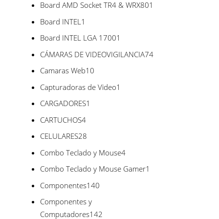
productos
1
Board AMD Socket TR4 & WRX80
1
producto
1
Board INTEL
1
producto
1
Board INTEL LGA 1700
1
producto
74
CÁMARAS DE VIDEOVIGILANCIA
74
productos
10
Camaras Web
10
productos
1
Capturadoras de Video
1
producto
1
CARGADORES
1
producto
4
CARTUCHOS
4
productos
28
CELULARES
28
productos
4
Combo Teclado y Mouse
4
productos
1
Combo Teclado y Mouse Gamer
1
producto
140
Componentes
140
productos
Componentes y
142
Computadores
142