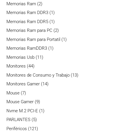
producto
2
Memorias Ram
2
productos
1
Memorias Ram DDR3
1
producto
1
Memorias Ram DDR5
1
producto
2
Memorias Ram para PC
2
productos
1
Memorias Ram para Portatil
1
producto
1
Memorias RamDDR3
1
producto
11
Memorias Usb
11
productos
44
Monitores
44
productos
13
Monitores de Consumo y Trabajo
13
productos
14
Monitores Gamer
14
productos
7
Mouse
7
productos
9
Mouse Gamer
9
productos
1
Nvme M.2 PCI-E
1
producto
5
PARLANTES
5
productos
121
Periféricos
121