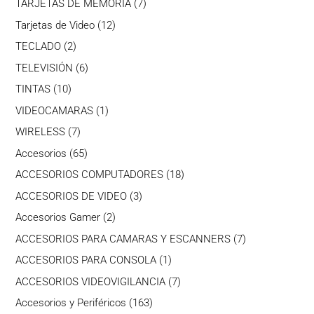
7
TARJETAS DE MEMORIA
7
productos
12
Tarjetas de Video
12
productos
2
TECLADO
2
productos
6
TELEVISIÓN
6
productos
10
TINTAS
10
productos
1
VIDEOCAMARAS
1
producto
7
WIRELESS
7
productos
65
Accesorios
65
productos
18
ACCESORIOS COMPUTADORES
18
productos
3
ACCESORIOS DE VIDEO
3
productos
2
Accesorios Gamer
2
productos
7
ACCESORIOS PARA CAMARAS Y ESCANNERS
7
productos
1
ACCESORIOS PARA CONSOLA
1
producto
7
ACCESORIOS VIDEOVIGILANCIA
7
productos
163
Accesorios y Periféricos
163