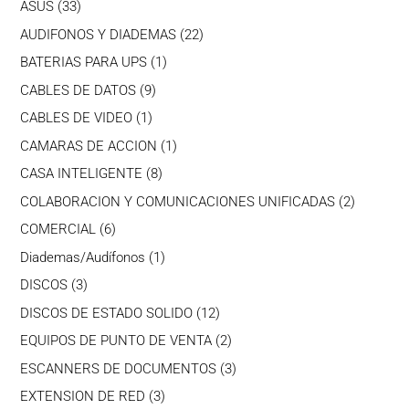
33
ASUS
33
productos
22
AUDIFONOS Y DIADEMAS
22
productos
1
BATERIAS PARA UPS
1
producto
9
CABLES DE DATOS
9
productos
1
CABLES DE VIDEO
1
producto
1
CAMARAS DE ACCION
1
producto
8
CASA INTELIGENTE
8
productos
2
COLABORACION Y COMUNICACIONES UNIFICADAS
2
producto
6
COMERCIAL
6
productos
1
Diademas/Audífonos
1
producto
3
DISCOS
3
productos
12
DISCOS DE ESTADO SOLIDO
12
productos
2
EQUIPOS DE PUNTO DE VENTA
2
productos
3
ESCANNERS DE DOCUMENTOS
3
productos
3
EXTENSION DE RED
3