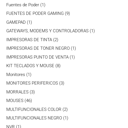
productos
1
Fuentes de Poder
1
producto
9
FUENTES DE PODER GAMING
9
productos
1
GAMEPAD
1
producto
1
GATEWAYS, MODEMS Y CONTROLADORAS
1
producto
2
IMPRESORAS DE TINTA
2
productos
1
IMPRESORAS DE TONER NEGRO
1
producto
1
IMPRESORAS PUNTO DE VENTA
1
producto
8
KIT TECLADOS Y MOUSE
8
productos
1
Monitores
1
producto
3
MONITORES PERIFERICOS
3
productos
3
MORRALES
3
productos
46
MOUSES
46
productos
2
MULTIFUNCIONALES COLOR
2
productos
1
MULTIFUNCIONALES NEGRO
1
producto
1
NVR
1