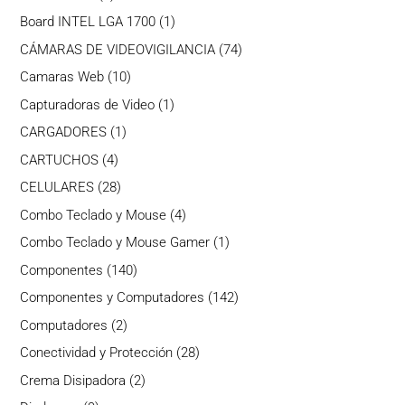
producto
1
Board INTEL LGA 1700
1
producto
74
CÁMARAS DE VIDEOVIGILANCIA
74
productos
10
Camaras Web
10
productos
1
Capturadoras de Video
1
producto
1
CARGADORES
1
producto
4
CARTUCHOS
4
productos
28
CELULARES
28
productos
4
Combo Teclado y Mouse
4
productos
1
Combo Teclado y Mouse Gamer
1
producto
140
Componentes
140
productos
142
Componentes y Computadores
142
productos
2
Computadores
2
productos
28
Conectividad y Protección
28
productos
2
Crema Disipadora
2
productos