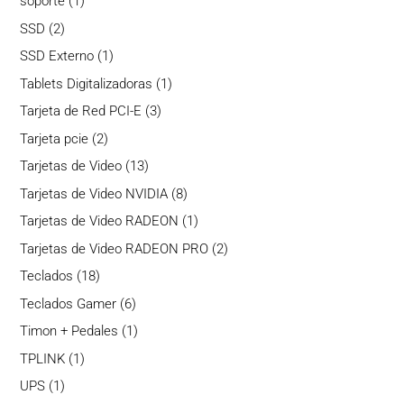
1
soporte
1
producto
2
SSD
2
productos
1
SSD Externo
1
producto
1
Tablets Digitalizadoras
1
producto
3
Tarjeta de Red PCI-E
3
productos
2
Tarjeta pcie
2
productos
13
Tarjetas de Video
13
productos
8
Tarjetas de Video NVIDIA
8
productos
1
Tarjetas de Video RADEON
1
producto
2
Tarjetas de Video RADEON PRO
2
productos
18
Teclados
18
productos
6
Teclados Gamer
6
productos
1
Timon + Pedales
1
producto
1
TPLINK
1
producto
1
UPS
1