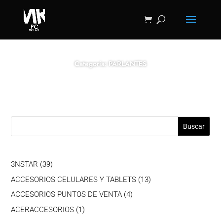
Categoría: PARLANTES
Buscar
39
3NSTAR
39
productos
13
ACCESORIOS CELULARES Y TABLETS
13
productos
4
ACCESORIOS PUNTOS DE VENTA
4
productos
1
ACERACCESORIOS
1
producto