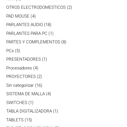
producto
2
OTROS ELECTRODOMESTICOS
2
productos
4
PAD MOUSE
4
productos
18
PARLANTES AUDIO
18
productos
1
PARLANTES PARA PC
1
producto
8
PARTES Y COMPLEMENTOS
8
productos
5
PCs
5
productos
1
PRESENTADORES
1
producto
4
Procesadores
4
productos
2
PROYECTORES
2
productos
16
Sin categorizar
16
productos
4
SISTEMA DE MALLA
4
productos
1
SWITCHES
1
producto
1
TABLA DIGITALIZADORA
1
producto
15
TABLETS
15
productos