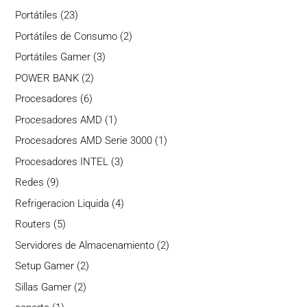
productos
23
Portátiles
23
productos
2
Portátiles de Consumo
2
productos
3
Portátiles Gamer
3
productos
2
POWER BANK
2
productos
6
Procesadores
6
productos
1
Procesadores AMD
1
producto
1
Procesadores AMD Serie 3000
1
producto
3
Procesadores INTEL
3
productos
9
Redes
9
productos
4
Refrigeracion Liquida
4
productos
5
Routers
5
productos
2
Servidores de Almacenamiento
2
productos
2
Setup Gamer
2
productos
2
Sillas Gamer
2
productos