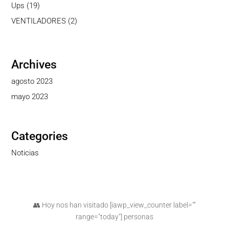
producto
19
Ups
19
productos
2
VENTILADORES
2
productos
Archives
agosto 2023
mayo 2023
Categories
Noticias
👥 Hoy nos han visitado [iawp_view_counter label=""
range="today"] personas