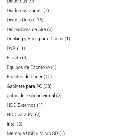
9
Diademas
9
productos
7
Diademas Gamer
7
productos
16
Discos Duros
16
productos
2
Disipadores de Aire
2
productos
1
Docking y Rack para Discos
1
producto
11
DVR
11
productos
4
El gato
4
productos
1
Equipos de Escritorio
1
producto
10
Fuentes de Poder
10
productos
38
Gabinete para PC
38
productos
2
gafas de realidad virtual
2
productos
1
HDD Externos
1
producto
2
HDD para PC
2
productos
3
Intel
3
productos
1
Memoria USB y Micro SD
1