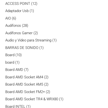
productos
12
ACCESS POINT
12
productos
1
Adaptador Usb
1
producto
6
AIO
6
productos
28
Audifonos
28
productos
2
Audifonos Gamer
2
productos
1
Audio y Video para Streaming
1
producto
1
BARRAS DE SONIDO
1
producto
10
Board
10
productos
1
board
1
producto
7
Board AMD
7
productos
2
Board AMD Socket AM4
2
productos
2
Board AMD Socket AM5
2
productos
2
Board AMD Socket FM2+
2
productos
1
Board AMD Socket TR4 & WRX80
1
producto
1
Board INTEL
1