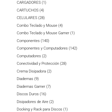
producto
1
CARGADORES
1
producto
4
CARTUCHOS
4
productos
28
CELULARES
28
productos
4
Combo Teclado y Mouse
4
productos
1
Combo Teclado y Mouse Gamer
1
producto
140
Componentes
140
productos
142
Componentes y Computadores
142
productos
2
Computadores
2
productos
28
Conectividad y Protección
28
productos
2
Crema Disipadora
2
productos
9
Diademas
9
productos
7
Diademas Gamer
7
productos
16
Discos Duros
16
productos
2
Disipadores de Aire
2
productos
1
Docking y Rack para Discos
1