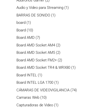
Audifonos Gamer
2
productos
1
Audio y Video para Streaming
1
producto
1
BARRAS DE SONIDO
1
producto
1
board
1
producto
10
Board
10
productos
7
Board AMD
7
productos
2
Board AMD Socket AM4
2
productos
2
Board AMD Socket AM5
2
productos
2
Board AMD Socket FM2+
2
productos
1
Board AMD Socket TR4 & WRX80
1
producto
1
Board INTEL
1
producto
1
Board INTEL LGA 1700
1
producto
74
CÁMARAS DE VIDEOVIGILANCIA
74
productos
10
Camaras Web
10
productos
1
Capturadoras de Video
1