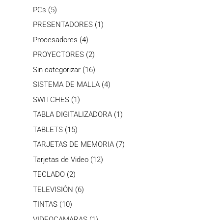
productos
5
PCs
5
productos
1
PRESENTADORES
1
producto
4
Procesadores
4
productos
2
PROYECTORES
2
productos
16
Sin categorizar
16
productos
4
SISTEMA DE MALLA
4
productos
1
SWITCHES
1
producto
1
TABLA DIGITALIZADORA
1
producto
15
TABLETS
15
productos
7
TARJETAS DE MEMORIA
7
productos
12
Tarjetas de Video
12
productos
2
TECLADO
2
productos
6
TELEVISIÓN
6
productos
10
TINTAS
10
productos
1
VIDEOCAMARAS
1