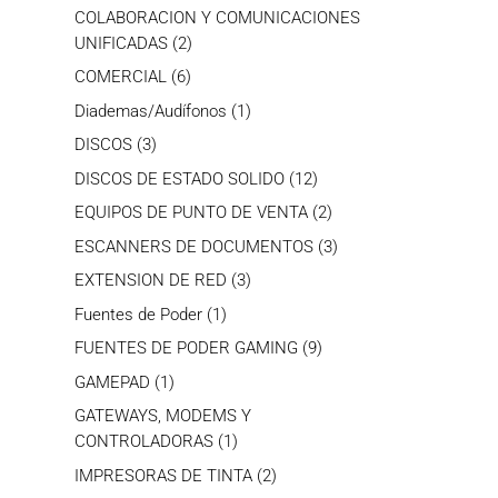
productos
COLABORACION Y COMUNICACIONES
2
UNIFICADAS
2
productos
6
COMERCIAL
6
productos
1
Diademas/Audífonos
1
producto
3
DISCOS
3
productos
12
DISCOS DE ESTADO SOLIDO
12
productos
2
EQUIPOS DE PUNTO DE VENTA
2
productos
3
ESCANNERS DE DOCUMENTOS
3
productos
3
EXTENSION DE RED
3
productos
1
Fuentes de Poder
1
producto
9
FUENTES DE PODER GAMING
9
productos
1
GAMEPAD
1
producto
GATEWAYS, MODEMS Y
1
CONTROLADORAS
1
producto
2
IMPRESORAS DE TINTA
2