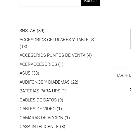
Buscar
39
3NSTAR
39
productos
ACCESORIOS CELULARES Y TABLETS
13
13
productos
4
ACCESORIOS PUNTOS DE VENTA
4
productos
1
ACERACCESORIOS
1
producto
33
ASUS
33
TARJETA
productos
22
AUDIFONOS Y DIADEMAS
22
productos
1
BATERIAS PARA UPS
1
producto
9
CABLES DE DATOS
9
productos
1
CABLES DE VIDEO
1
producto
1
CAMARAS DE ACCION
1
producto
8
CASA INTELIGENTE
8