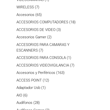
producto
7
WIRELESS
7
productos
65
Accesorios
65
productos
18
ACCESORIOS COMPUTADORES
18
productos
3
ACCESORIOS DE VIDEO
3
productos
2
Accesorios Gamer
2
productos
ACCESORIOS PARA CAMARAS Y
7
ESCANNERS
7
productos
1
ACCESORIOS PARA CONSOLA
1
producto
7
ACCESORIOS VIDEOVIGILANCIA
7
productos
163
Accesorios y Periféricos
163
productos
12
ACCESS POINT
12
productos
1
Adaptador Usb
1
producto
6
AIO
6
productos
28
Audifonos
28
productos
2