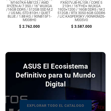
M1607KA-MB123 / AMD
FX607VJB-RL108 / CORE 5
RYZEN AI 7 350 / 16″ WUXGA
210H / 16″FHD+ WUXGA
/16GB DDR5 / 512GB SSD M.2
1920×1200 / 16GB DDR5 / M.2
/ US MIL-STD 810H / QUIET
512GB / RTX 3050 6GB GDDR6
BLUE / 1.88 KG / 90NB15F1-
/ LIC KASPERSKY /90NR0MZ6-
M008H0
M005V0
$
2.762.000
$
3.587.000
ASUS El Ecosistema
Definitivo para tu Mundo
Digital
EXPLORAR TODO EL CATALOGO