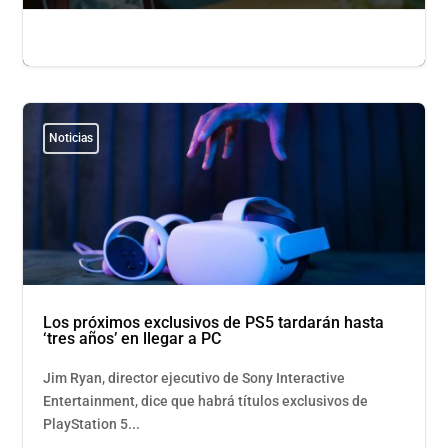

admin admin
|

Ago 23, 2023
|

0
|

3 Minutos de
lectura
Noticias
Los próximos exclusivos de PS5 tardarán hasta
‘tres años’ en llegar a PC
Jim Ryan, director ejecutivo de Sony Interactive
Entertainment, dice que habrá títulos exclusivos de
PlayStation 5...