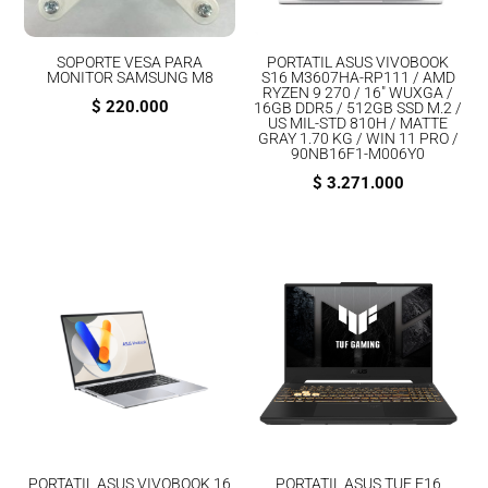
SOPORTE VESA PARA
PORTATIL ASUS VIVOBOOK
MONITOR SAMSUNG M8
S16 M3607HA-RP111 / AMD
RYZEN 9 270 / 16″ WUXGA /
$
220.000
16GB DDR5 / 512GB SSD M.2 /
US MIL-STD 810H / MATTE
GRAY 1.70 KG / WIN 11 PRO /
90NB16F1-M006Y0
$
3.271.000
PORTATIL ASUS VIVOBOOK 16
PORTATIL ASUS TUF F16