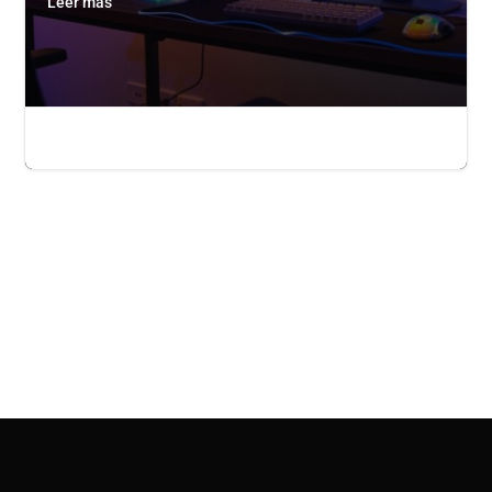
Leer más

admin admin
|

May 19, 2023
|

0
|

2 Minutos de
lectura