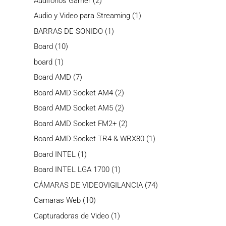
Audifonos Gamer
2
productos
1
Audio y Video para Streaming
1
producto
1
BARRAS DE SONIDO
1
producto
10
Board
10
productos
1
board
1
producto
7
Board AMD
7
productos
2
Board AMD Socket AM4
2
productos
2
Board AMD Socket AM5
2
productos
2
Board AMD Socket FM2+
2
productos
1
Board AMD Socket TR4 & WRX80
1
producto
1
Board INTEL
1
producto
1
Board INTEL LGA 1700
1
producto
74
CÁMARAS DE VIDEOVIGILANCIA
74
productos
10
Camaras Web
10
productos
1
Capturadoras de Video
1