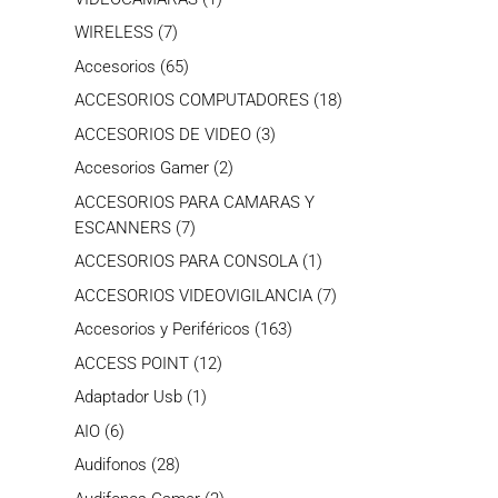
producto
7
WIRELESS
7
productos
65
Accesorios
65
productos
18
ACCESORIOS COMPUTADORES
18
productos
3
ACCESORIOS DE VIDEO
3
productos
2
Accesorios Gamer
2
productos
ACCESORIOS PARA CAMARAS Y
7
ESCANNERS
7
productos
1
ACCESORIOS PARA CONSOLA
1
producto
7
ACCESORIOS VIDEOVIGILANCIA
7
productos
163
Accesorios y Periféricos
163
productos
12
ACCESS POINT
12
productos
1
Adaptador Usb
1
producto
6
AIO
6
productos
28
Audifonos
28
productos
2