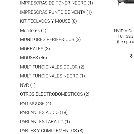
productos
1
IMPRESORAS DE TONER NEGRO
1
producto
1
IMPRESORAS PUNTO DE VENTA
1
producto
8
KIT TECLADOS Y MOUSE
8
productos
1
Monitores
1
NVIDIA Ge
TUF 32
producto
3
MONITORES PERIFERICOS
3
(tiempo 
productos
3
MORRALES
3
productos
$
46
MOUSES
46
productos
2
MULTIFUNCIONALES COLOR
2
productos
1
MULTIFUNCIONALES NEGRO
1
producto
1
NVR
1
producto
2
OTROS ELECTRODOMESTICOS
2
productos
4
PAD MOUSE
4
productos
18
PARLANTES AUDIO
18
productos
1
PARLANTES PARA PC
1
producto
8
PARTES Y COMPLEMENTOS
8