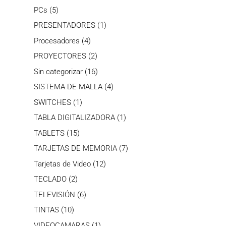
productos
5
PCs
5
productos
1
PRESENTADORES
1
producto
4
Procesadores
4
productos
2
PROYECTORES
2
productos
16
Sin categorizar
16
productos
4
SISTEMA DE MALLA
4
productos
1
SWITCHES
1
producto
1
TABLA DIGITALIZADORA
1
producto
15
TABLETS
15
productos
7
TARJETAS DE MEMORIA
7
productos
12
Tarjetas de Video
12
productos
2
TECLADO
2
productos
6
TELEVISIÓN
6
productos
10
TINTAS
10
productos
1
VIDEOCAMARAS
1