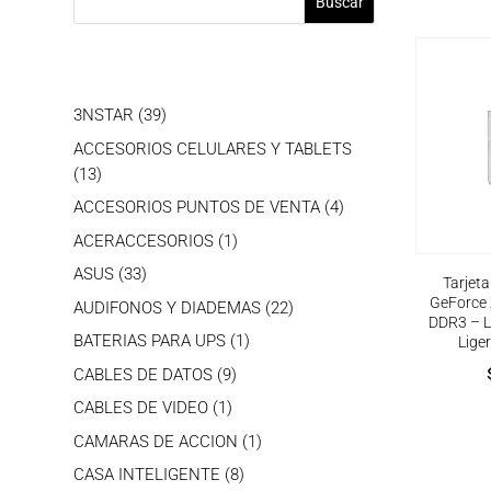
Buscar
39
3NSTAR
39
productos
ACCESORIOS CELULARES Y TABLETS
13
13
productos
4
ACCESORIOS PUNTOS DE VENTA
4
productos
1
ACERACCESORIOS
1
producto
33
ASUS
33
Tarjet
productos
GeForce
22
AUDIFONOS Y DIADEMAS
22
DDR3 – L
productos
1
BATERIAS PARA UPS
1
Lige
producto
9
CABLES DE DATOS
9
productos
1
CABLES DE VIDEO
1
producto
1
CAMARAS DE ACCION
1
producto
8
CASA INTELIGENTE
8