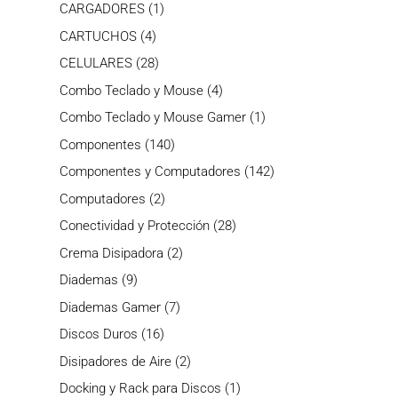
producto
1
CARGADORES
1
producto
4
CARTUCHOS
4
productos
28
CELULARES
28
productos
4
Combo Teclado y Mouse
4
productos
1
Combo Teclado y Mouse Gamer
1
producto
140
Componentes
140
productos
142
Componentes y Computadores
142
productos
2
Computadores
2
productos
28
Conectividad y Protección
28
productos
2
Crema Disipadora
2
productos
9
Diademas
9
productos
7
Diademas Gamer
7
productos
16
Discos Duros
16
productos
2
Disipadores de Aire
2
productos
1
Docking y Rack para Discos
1