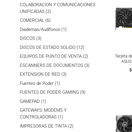
productos
COLABORACION Y COMUNICACIONES
2
UNIFICADAS
2
productos
6
COMERCIAL
6
productos
1
Diademas/Audífonos
1
producto
3
DISCOS
3
productos
12
DISCOS DE ESTADO SOLIDO
12
productos
2
Tarjeta d
EQUIPOS DE PUNTO DE VENTA
2
ASUS
productos
3
ESCANNERS DE DOCUMENTOS
3
$
productos
3
EXTENSION DE RED
3
productos
1
Fuentes de Poder
1
producto
9
FUENTES DE PODER GAMING
9
productos
1
GAMEPAD
1
producto
GATEWAYS, MODEMS Y
1
CONTROLADORAS
1
producto
2
IMPRESORAS DE TINTA
2