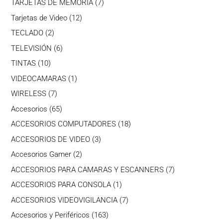
7
TARJETAS DE MEMORIA
7
productos
12
Tarjetas de Video
12
productos
2
TECLADO
2
productos
6
TELEVISIÓN
6
productos
10
TINTAS
10
productos
1
VIDEOCAMARAS
1
producto
7
WIRELESS
7
productos
65
Accesorios
65
productos
18
ACCESORIOS COMPUTADORES
18
productos
3
ACCESORIOS DE VIDEO
3
productos
2
Accesorios Gamer
2
productos
7
ACCESORIOS PARA CAMARAS Y ESCANNERS
7
productos
1
ACCESORIOS PARA CONSOLA
1
producto
7
ACCESORIOS VIDEOVIGILANCIA
7
productos
163
Accesorios y Periféricos
163