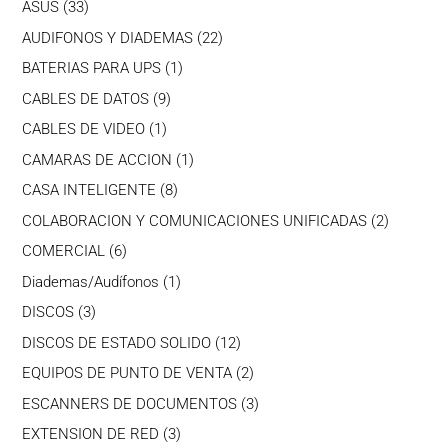
33
ASUS
33
productos
22
AUDIFONOS Y DIADEMAS
22
productos
1
BATERIAS PARA UPS
1
producto
9
CABLES DE DATOS
9
productos
1
CABLES DE VIDEO
1
producto
1
CAMARAS DE ACCION
1
producto
8
CASA INTELIGENTE
8
productos
2
COLABORACION Y COMUNICACIONES UNIFICADAS
2
producto
6
COMERCIAL
6
productos
1
Diademas/Audífonos
1
producto
3
DISCOS
3
productos
12
DISCOS DE ESTADO SOLIDO
12
productos
2
EQUIPOS DE PUNTO DE VENTA
2
productos
3
ESCANNERS DE DOCUMENTOS
3
productos
3
EXTENSION DE RED
3