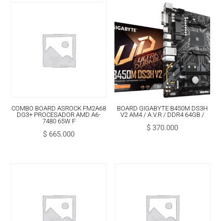
COMBO BOARD ASROCK FM2A68
BOARD GIGABYTE B450M DS3H
DG3+ PROCESADOR AMD A6-
V2 AM4 / A.V.R / DDR4 64GB /
7480 65W F
$
370.000
$
665.000