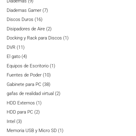
9
Diademas
9
productos
7
Diademas Gamer
7
productos
16
Discos Duros
16
productos
2
Disipadores de Aire
2
productos
1
Docking y Rack para Discos
1
producto
11
DVR
11
productos
4
El gato
4
productos
1
Equipos de Escritorio
1
producto
10
Fuentes de Poder
10
productos
38
Gabinete para PC
38
productos
2
gafas de realidad virtual
2
productos
1
HDD Externos
1
producto
2
HDD para PC
2
productos
3
Intel
3
productos
1
Memoria USB y Micro SD
1