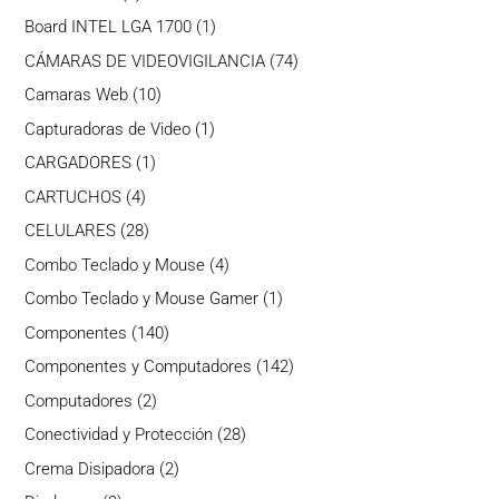
producto
1
Board INTEL LGA 1700
1
producto
74
CÁMARAS DE VIDEOVIGILANCIA
74
productos
10
Camaras Web
10
productos
1
Capturadoras de Video
1
producto
1
CARGADORES
1
producto
4
CARTUCHOS
4
productos
28
CELULARES
28
productos
4
Combo Teclado y Mouse
4
productos
1
Combo Teclado y Mouse Gamer
1
producto
140
Componentes
140
productos
142
Componentes y Computadores
142
productos
2
Computadores
2
productos
28
Conectividad y Protección
28
productos
2
Crema Disipadora
2
productos