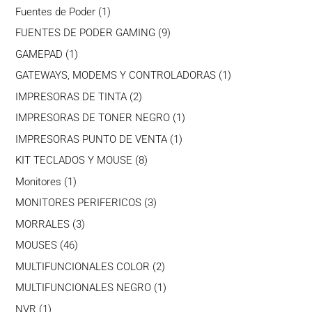
productos
1
Fuentes de Poder
1
producto
9
FUENTES DE PODER GAMING
9
productos
1
GAMEPAD
1
producto
1
GATEWAYS, MODEMS Y CONTROLADORAS
1
producto
2
IMPRESORAS DE TINTA
2
productos
1
IMPRESORAS DE TONER NEGRO
1
producto
1
IMPRESORAS PUNTO DE VENTA
1
producto
8
KIT TECLADOS Y MOUSE
8
productos
1
Monitores
1
producto
3
MONITORES PERIFERICOS
3
productos
3
MORRALES
3
productos
46
MOUSES
46
productos
2
MULTIFUNCIONALES COLOR
2
productos
1
MULTIFUNCIONALES NEGRO
1
producto
1
NVR
1