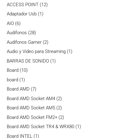
productos
12
ACCESS POINT
12
productos
1
Adaptador Usb
1
producto
6
AIO
6
productos
28
Audifonos
28
productos
2
Audifonos Gamer
2
productos
1
Audio y Video para Streaming
1
producto
1
BARRAS DE SONIDO
1
producto
10
Board
10
productos
1
board
1
producto
7
Board AMD
7
productos
2
Board AMD Socket AM4
2
productos
2
Board AMD Socket AM5
2
productos
2
Board AMD Socket FM2+
2
productos
1
Board AMD Socket TR4 & WRX80
1
producto
1
Board INTEL
1