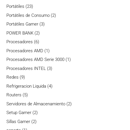
productos
23
Portátiles
23
productos
2
Portátiles de Consumo
2
productos
3
Portátiles Gamer
3
productos
2
POWER BANK
2
productos
6
Procesadores
6
productos
1
Procesadores AMD
1
producto
1
Procesadores AMD Serie 3000
1
producto
3
Procesadores INTEL
3
productos
9
Redes
9
productos
4
Refrigeracion Liquida
4
productos
5
Routers
5
productos
2
Servidores de Almacenamiento
2
productos
2
Setup Gamer
2
productos
2
Sillas Gamer
2
productos