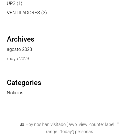
productos
1
UPS
1
producto
2
VENTILADORES
2
productos
Archives
agosto 2023
mayo 2023
Categories
Noticias
👥 Hoy nos han visitado [iawp_view_counter label=""
range="today"] personas