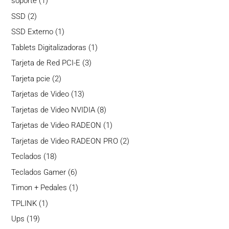
1
soporte
1
producto
2
SSD
2
productos
1
SSD Externo
1
producto
1
Tablets Digitalizadoras
1
producto
3
Tarjeta de Red PCI-E
3
productos
2
Tarjeta pcie
2
productos
13
Tarjetas de Video
13
productos
8
Tarjetas de Video NVIDIA
8
productos
1
Tarjetas de Video RADEON
1
producto
2
Tarjetas de Video RADEON PRO
2
productos
18
Teclados
18
productos
6
Teclados Gamer
6
productos
1
Timon + Pedales
1
producto
1
TPLINK
1
producto
19
Ups
19