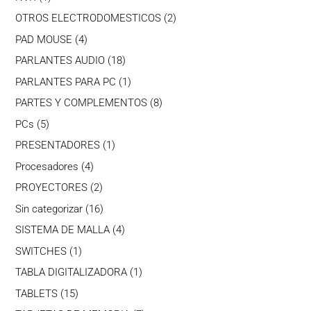
producto
2
OTROS ELECTRODOMESTICOS
2
productos
4
PAD MOUSE
4
productos
18
PARLANTES AUDIO
18
productos
1
PARLANTES PARA PC
1
producto
8
PARTES Y COMPLEMENTOS
8
productos
5
PCs
5
productos
1
PRESENTADORES
1
producto
4
Procesadores
4
productos
2
PROYECTORES
2
productos
16
Sin categorizar
16
productos
4
SISTEMA DE MALLA
4
productos
1
SWITCHES
1
producto
1
TABLA DIGITALIZADORA
1
producto
15
TABLETS
15
productos