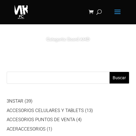
Categoría: Board AMD
Buscar
39
3NSTAR
39
productos
13
ACCESORIOS CELULARES Y TABLETS
13
productos
4
ACCESORIOS PUNTOS DE VENTA
4
productos
1
ACERACCESORIOS
1
producto