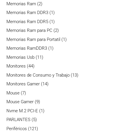
producto
2
Memorias Ram
2
productos
1
Memorias Ram DDR3
1
producto
1
Memorias Ram DDR5
1
producto
2
Memorias Ram para PC
2
productos
1
Memorias Ram para Portatil
1
producto
1
Memorias RamDDR3
1
producto
11
Memorias Usb
11
productos
44
Monitores
44
productos
13
Monitores de Consumo y Trabajo
13
productos
14
Monitores Gamer
14
productos
7
Mouse
7
productos
9
Mouse Gamer
9
productos
1
Nvme M.2 PCI-E
1
producto
5
PARLANTES
5
productos
121
Periféricos
121