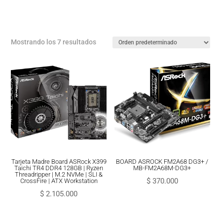
Mostrando los 7 resultados
Tarjeta Madre Board ASRock X399
BOARD ASROCK FM2A68 DG3+ /
Taichi TR4 DDR4 128GB | Ryzen
MB-FM2A68M-DG3+
Threadripper | M.2 NVMe | SLI &
$
370.000
CrossFire | ATX Workstation
$
2.105.000