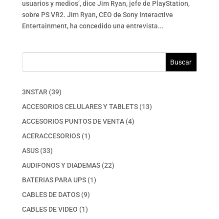
usuarios y medios’, dice Jim Ryan, jefe de PlayStation,
sobre PS VR2. Jim Ryan, CEO de Sony Interactive
Entertainment, ha concedido una entrevista...
Buscar
39
3NSTAR
39
productos
13
ACCESORIOS CELULARES Y TABLETS
13
productos
4
ACCESORIOS PUNTOS DE VENTA
4
productos
1
ACERACCESORIOS
1
producto
33
ASUS
33
productos
22
AUDIFONOS Y DIADEMAS
22
productos
1
BATERIAS PARA UPS
1
producto
9
CABLES DE DATOS
9
productos
1
CABLES DE VIDEO
1