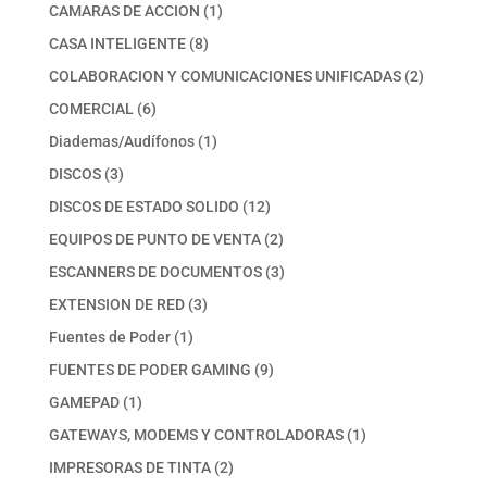
producto
1
CAMARAS DE ACCION
1
producto
8
CASA INTELIGENTE
8
productos
2
COLABORACION Y COMUNICACIONES UNIFICADAS
2
productos
6
COMERCIAL
6
productos
1
Diademas/Audífonos
1
producto
3
DISCOS
3
productos
12
DISCOS DE ESTADO SOLIDO
12
productos
2
EQUIPOS DE PUNTO DE VENTA
2
productos
3
ESCANNERS DE DOCUMENTOS
3
productos
3
EXTENSION DE RED
3
productos
1
Fuentes de Poder
1
producto
9
FUENTES DE PODER GAMING
9
productos
1
GAMEPAD
1
producto
1
GATEWAYS, MODEMS Y CONTROLADORAS
1
producto
2
IMPRESORAS DE TINTA
2