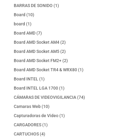
producto
1
BARRAS DE SONIDO
1
producto
10
Board
10
productos
1
board
1
producto
7
Board AMD
7
productos
2
Board AMD Socket AM4
2
productos
2
Board AMD Socket AM5
2
productos
2
Board AMD Socket FM2+
2
productos
1
Board AMD Socket TR4 & WRX80
1
producto
1
Board INTEL
1
producto
1
Board INTEL LGA 1700
1
producto
74
CÁMARAS DE VIDEOVIGILANCIA
74
productos
10
Camaras Web
10
productos
1
Capturadoras de Video
1
producto
1
CARGADORES
1
producto
4
CARTUCHOS
4