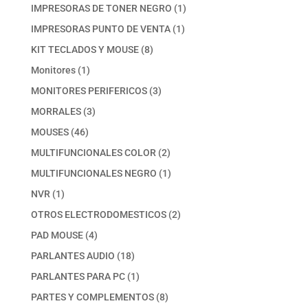
productos
1
IMPRESORAS DE TONER NEGRO
1
producto
1
IMPRESORAS PUNTO DE VENTA
1
producto
8
KIT TECLADOS Y MOUSE
8
productos
1
Monitores
1
producto
3
MONITORES PERIFERICOS
3
productos
3
MORRALES
3
productos
46
MOUSES
46
productos
2
MULTIFUNCIONALES COLOR
2
productos
1
MULTIFUNCIONALES NEGRO
1
producto
1
NVR
1
producto
2
OTROS ELECTRODOMESTICOS
2
productos
4
PAD MOUSE
4
productos
18
PARLANTES AUDIO
18
productos
1
PARLANTES PARA PC
1
producto
8
PARTES Y COMPLEMENTOS
8