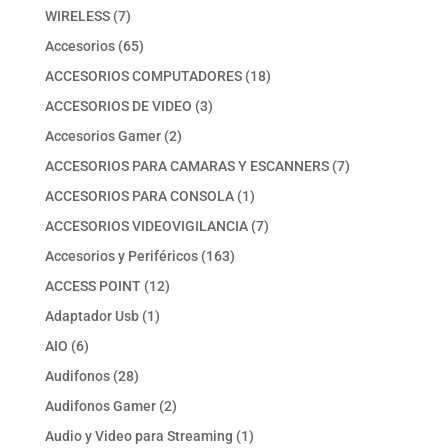
producto
7
WIRELESS
7
productos
65
Accesorios
65
productos
18
ACCESORIOS COMPUTADORES
18
productos
3
ACCESORIOS DE VIDEO
3
productos
2
Accesorios Gamer
2
productos
7
ACCESORIOS PARA CAMARAS Y ESCANNERS
7
productos
1
ACCESORIOS PARA CONSOLA
1
producto
7
ACCESORIOS VIDEOVIGILANCIA
7
productos
163
Accesorios y Periféricos
163
productos
12
ACCESS POINT
12
productos
1
Adaptador Usb
1
producto
6
AIO
6
productos
28
Audifonos
28
productos
2
Audifonos Gamer
2
productos
1
Audio y Video para Streaming
1