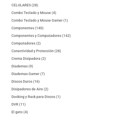
productos
28
CELULARES
28
productos
4
Combo Teclado y Mouse
4
productos
1
Combo Teclado y Mouse Gamer
1
producto
140
Componentes
140
productos
142
Componentes y Computadores
142
productos
2
Computadores
2
productos
28
Conectividad y Protección
28
productos
2
Crema Disipadora
2
productos
9
Diademas
9
productos
7
Diademas Gamer
7
productos
16
Discos Duros
16
productos
2
Disipadores de Aire
2
productos
1
Docking y Rack para Discos
1
producto
11
DVR
11
productos
4
El gato
4