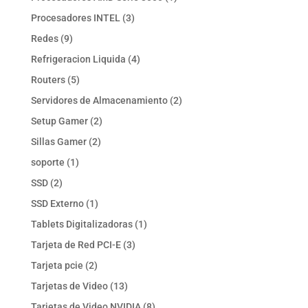
producto
3
Procesadores INTEL
3
productos
9
Redes
9
productos
4
Refrigeracion Liquida
4
productos
5
Routers
5
productos
2
Servidores de Almacenamiento
2
productos
2
Setup Gamer
2
productos
2
Sillas Gamer
2
productos
1
soporte
1
producto
2
SSD
2
productos
1
SSD Externo
1
producto
1
Tablets Digitalizadoras
1
producto
3
Tarjeta de Red PCI-E
3
productos
2
Tarjeta pcie
2
productos
13
Tarjetas de Video
13
productos
8
Tarjetas de Video NVIDIA
8