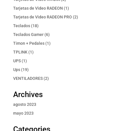
productos
1
Tarjetas de Video RADEON
1
producto
2
Tarjetas de Video RADEON PRO
2
productos
18
Teclados
18
productos
6
Teclados Gamer
6
productos
1
Timon + Pedales
1
producto
1
TPLINK
1
producto
1
UPS
1
producto
19
Ups
19
productos
2
VENTILADORES
2
productos
Archives
agosto 2023
mayo 2023
Categories