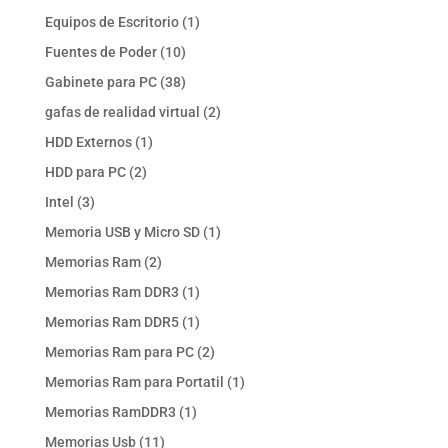
productos
1
Equipos de Escritorio
1
producto
10
Fuentes de Poder
10
productos
38
Gabinete para PC
38
productos
2
gafas de realidad virtual
2
productos
1
HDD Externos
1
producto
2
HDD para PC
2
productos
3
Intel
3
productos
1
Memoria USB y Micro SD
1
producto
2
Memorias Ram
2
productos
1
Memorias Ram DDR3
1
producto
1
Memorias Ram DDR5
1
producto
2
Memorias Ram para PC
2
productos
1
Memorias Ram para Portatil
1
producto
1
Memorias RamDDR3
1
producto
11
Memorias Usb
11