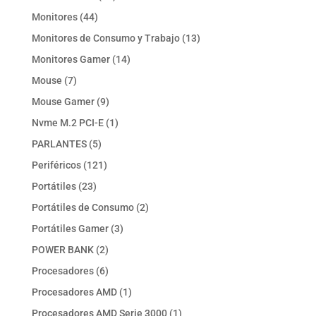
productos
44
Monitores
44
productos
13
Monitores de Consumo y Trabajo
13
productos
14
Monitores Gamer
14
productos
7
Mouse
7
productos
9
Mouse Gamer
9
productos
1
Nvme M.2 PCI-E
1
producto
5
PARLANTES
5
productos
121
Periféricos
121
productos
23
Portátiles
23
productos
2
Portátiles de Consumo
2
productos
3
Portátiles Gamer
3
productos
2
POWER BANK
2
productos
6
Procesadores
6
productos
1
Procesadores AMD
1
producto
1
Procesadores AMD Serie 3000
1