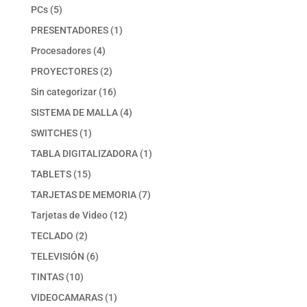
productos
5
PCs
5
productos
1
PRESENTADORES
1
producto
4
Procesadores
4
productos
2
PROYECTORES
2
productos
16
Sin categorizar
16
productos
4
SISTEMA DE MALLA
4
productos
1
SWITCHES
1
producto
1
TABLA DIGITALIZADORA
1
producto
15
TABLETS
15
productos
7
TARJETAS DE MEMORIA
7
productos
12
Tarjetas de Video
12
productos
2
TECLADO
2
productos
6
TELEVISIÓN
6
productos
10
TINTAS
10
productos
1
VIDEOCAMARAS
1