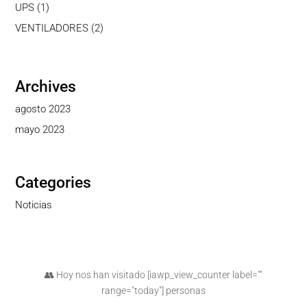
productos
1
UPS
1
producto
2
VENTILADORES
2
productos
Archives
agosto 2023
mayo 2023
Categories
Noticias
👥 Hoy nos han visitado [iawp_view_counter label=""
range="today"] personas