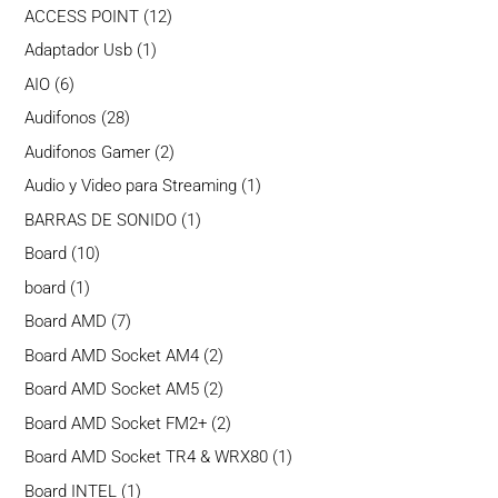
productos
12
ACCESS POINT
12
productos
1
Adaptador Usb
1
producto
6
AIO
6
productos
28
Audifonos
28
productos
2
Audifonos Gamer
2
productos
1
Audio y Video para Streaming
1
producto
1
BARRAS DE SONIDO
1
producto
10
Board
10
productos
1
board
1
producto
7
Board AMD
7
productos
2
Board AMD Socket AM4
2
productos
2
Board AMD Socket AM5
2
productos
2
Board AMD Socket FM2+
2
productos
1
Board AMD Socket TR4 & WRX80
1
producto
1
Board INTEL
1