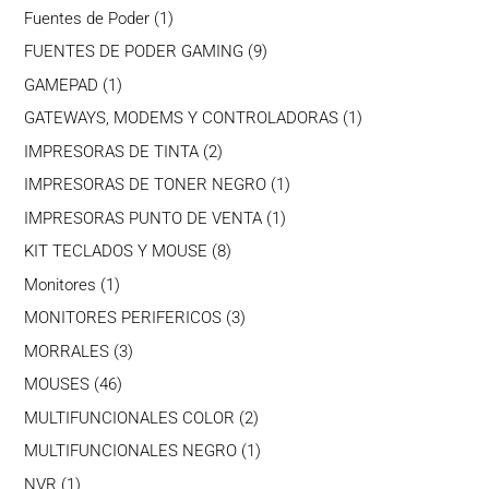
productos
1
Fuentes de Poder
1
producto
9
FUENTES DE PODER GAMING
9
productos
1
GAMEPAD
1
producto
1
GATEWAYS, MODEMS Y CONTROLADORAS
1
producto
2
IMPRESORAS DE TINTA
2
productos
1
IMPRESORAS DE TONER NEGRO
1
producto
1
IMPRESORAS PUNTO DE VENTA
1
producto
8
KIT TECLADOS Y MOUSE
8
productos
1
Monitores
1
producto
3
MONITORES PERIFERICOS
3
productos
3
MORRALES
3
productos
46
MOUSES
46
productos
2
MULTIFUNCIONALES COLOR
2
productos
1
MULTIFUNCIONALES NEGRO
1
producto
1
NVR
1