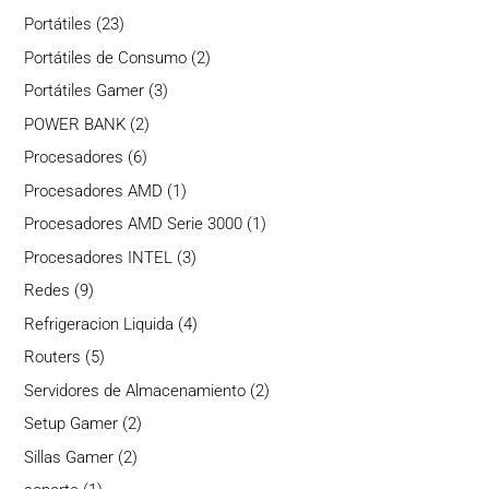
productos
23
Portátiles
23
productos
2
Portátiles de Consumo
2
productos
3
Portátiles Gamer
3
productos
2
POWER BANK
2
productos
6
Procesadores
6
productos
1
Procesadores AMD
1
producto
1
Procesadores AMD Serie 3000
1
producto
3
Procesadores INTEL
3
productos
9
Redes
9
productos
4
Refrigeracion Liquida
4
productos
5
Routers
5
productos
2
Servidores de Almacenamiento
2
productos
2
Setup Gamer
2
productos
2
Sillas Gamer
2
productos