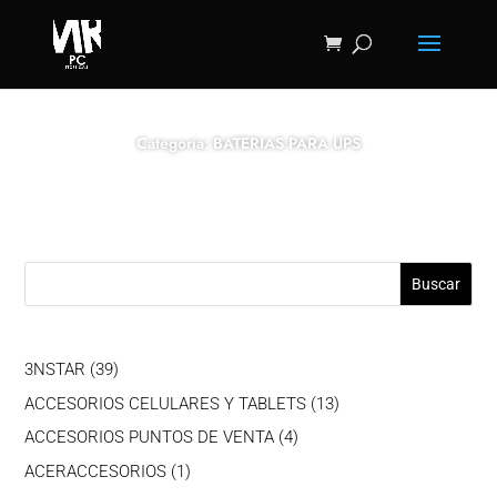
Categoría: BATERIAS PARA UPS
Buscar
39
3NSTAR
39
productos
13
ACCESORIOS CELULARES Y TABLETS
13
productos
4
ACCESORIOS PUNTOS DE VENTA
4
productos
1
ACERACCESORIOS
1
producto