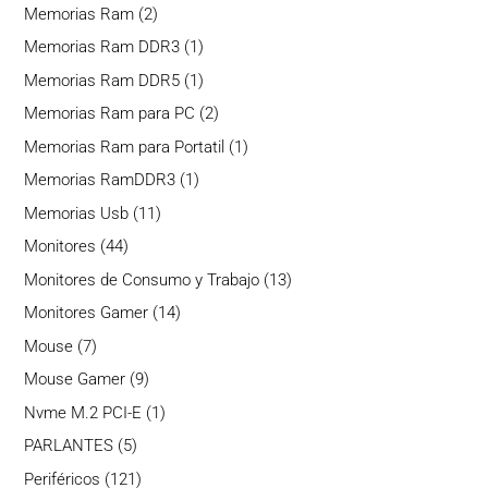
producto
2
Memorias Ram
2
productos
1
Memorias Ram DDR3
1
producto
1
Memorias Ram DDR5
1
producto
2
Memorias Ram para PC
2
productos
1
Memorias Ram para Portatil
1
producto
1
Memorias RamDDR3
1
producto
11
Memorias Usb
11
productos
44
Monitores
44
productos
13
Monitores de Consumo y Trabajo
13
productos
14
Monitores Gamer
14
productos
7
Mouse
7
productos
9
Mouse Gamer
9
productos
1
Nvme M.2 PCI-E
1
producto
5
PARLANTES
5
productos
121
Periféricos
121