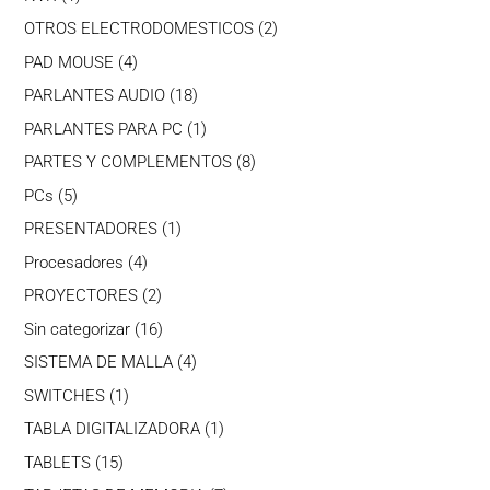
producto
2
OTROS ELECTRODOMESTICOS
2
productos
4
PAD MOUSE
4
productos
18
PARLANTES AUDIO
18
productos
1
PARLANTES PARA PC
1
producto
8
PARTES Y COMPLEMENTOS
8
productos
5
PCs
5
productos
1
PRESENTADORES
1
producto
4
Procesadores
4
productos
2
PROYECTORES
2
productos
16
Sin categorizar
16
productos
4
SISTEMA DE MALLA
4
productos
1
SWITCHES
1
producto
1
TABLA DIGITALIZADORA
1
producto
15
TABLETS
15
productos