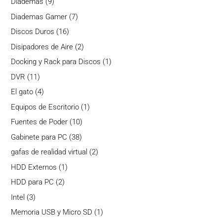
9
Diademas
9
productos
7
Diademas Gamer
7
productos
16
Discos Duros
16
productos
2
Disipadores de Aire
2
productos
1
Docking y Rack para Discos
1
producto
11
DVR
11
productos
4
El gato
4
productos
1
Equipos de Escritorio
1
producto
10
Fuentes de Poder
10
productos
38
Gabinete para PC
38
productos
2
gafas de realidad virtual
2
productos
1
HDD Externos
1
producto
2
HDD para PC
2
productos
3
Intel
3
productos
1
Memoria USB y Micro SD
1