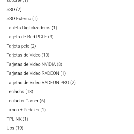
1
soporte
1
producto
2
SSD
2
productos
1
SSD Externo
1
producto
1
Tablets Digitalizadoras
1
producto
3
Tarjeta de Red PCI-E
3
productos
2
Tarjeta pcie
2
productos
13
Tarjetas de Video
13
productos
8
Tarjetas de Video NVIDIA
8
productos
1
Tarjetas de Video RADEON
1
producto
2
Tarjetas de Video RADEON PRO
2
productos
18
Teclados
18
productos
6
Teclados Gamer
6
productos
1
Timon + Pedales
1
producto
1
TPLINK
1
producto
19
Ups
19