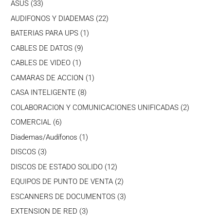
33
ASUS
33
productos
22
AUDIFONOS Y DIADEMAS
22
productos
1
BATERIAS PARA UPS
1
producto
9
CABLES DE DATOS
9
productos
1
CABLES DE VIDEO
1
producto
1
CAMARAS DE ACCION
1
producto
8
CASA INTELIGENTE
8
productos
2
COLABORACION Y COMUNICACIONES UNIFICADAS
2
producto
6
COMERCIAL
6
productos
1
Diademas/Audífonos
1
producto
3
DISCOS
3
productos
12
DISCOS DE ESTADO SOLIDO
12
productos
2
EQUIPOS DE PUNTO DE VENTA
2
productos
3
ESCANNERS DE DOCUMENTOS
3
productos
3
EXTENSION DE RED
3