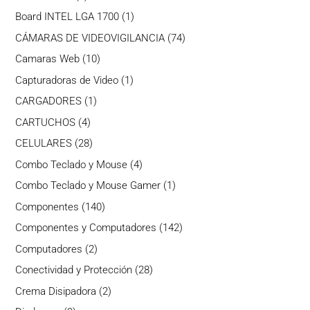
producto
1
Board INTEL LGA 1700
1
producto
74
CÁMARAS DE VIDEOVIGILANCIA
74
productos
10
Camaras Web
10
productos
1
Capturadoras de Video
1
producto
1
CARGADORES
1
producto
4
CARTUCHOS
4
productos
28
CELULARES
28
productos
4
Combo Teclado y Mouse
4
productos
1
Combo Teclado y Mouse Gamer
1
producto
140
Componentes
140
productos
142
Componentes y Computadores
142
productos
2
Computadores
2
productos
28
Conectividad y Protección
28
productos
2
Crema Disipadora
2
productos