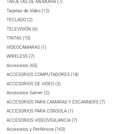
7
TARJETAS DE MEMORIA
7
productos
12
Tarjetas de Video
12
productos
2
TECLADO
2
productos
6
TELEVISIÓN
6
productos
10
TINTAS
10
productos
1
VIDEOCAMARAS
1
producto
7
WIRELESS
7
productos
65
Accesorios
65
productos
18
ACCESORIOS COMPUTADORES
18
productos
3
ACCESORIOS DE VIDEO
3
productos
2
Accesorios Gamer
2
productos
7
ACCESORIOS PARA CAMARAS Y ESCANNERS
7
productos
1
ACCESORIOS PARA CONSOLA
1
producto
7
ACCESORIOS VIDEOVIGILANCIA
7
productos
163
Accesorios y Periféricos
163