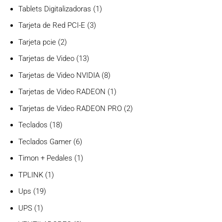
producto
1
Tablets Digitalizadoras
1
producto
3
Tarjeta de Red PCI-E
3
productos
2
Tarjeta pcie
2
productos
13
Tarjetas de Video
13
productos
8
Tarjetas de Video NVIDIA
8
productos
1
Tarjetas de Video RADEON
1
producto
2
Tarjetas de Video RADEON PRO
2
productos
18
Teclados
18
productos
6
Teclados Gamer
6
productos
1
Timon + Pedales
1
producto
1
TPLINK
1
producto
19
Ups
19
productos
1
UPS
1
producto