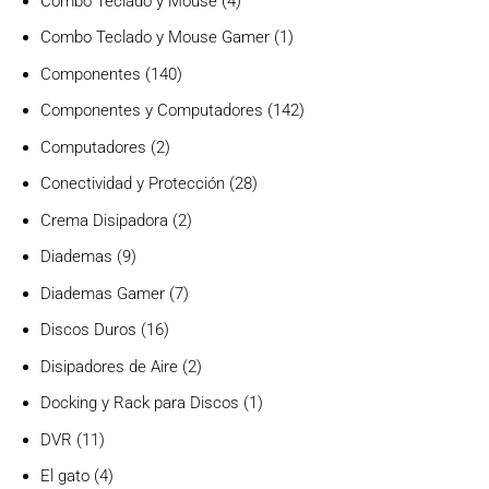
Combo Teclado y Mouse
4
productos
1
Combo Teclado y Mouse Gamer
1
producto
140
Componentes
140
productos
142
Componentes y Computadores
142
productos
2
Computadores
2
productos
28
Conectividad y Protección
28
productos
2
Crema Disipadora
2
productos
9
Diademas
9
productos
7
Diademas Gamer
7
productos
16
Discos Duros
16
productos
2
Disipadores de Aire
2
productos
1
Docking y Rack para Discos
1
producto
11
DVR
11
productos
4
El gato
4