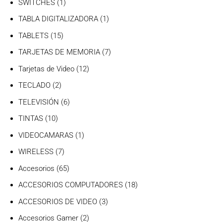
1
SWITCHES
1
producto
1
TABLA DIGITALIZADORA
1
producto
15
TABLETS
15
productos
7
TARJETAS DE MEMORIA
7
productos
12
Tarjetas de Video
12
productos
2
TECLADO
2
productos
6
TELEVISIÓN
6
productos
10
TINTAS
10
productos
1
VIDEOCAMARAS
1
producto
7
WIRELESS
7
productos
65
Accesorios
65
productos
18
ACCESORIOS COMPUTADORES
18
productos
3
ACCESORIOS DE VIDEO
3
productos
2
Accesorios Gamer
2