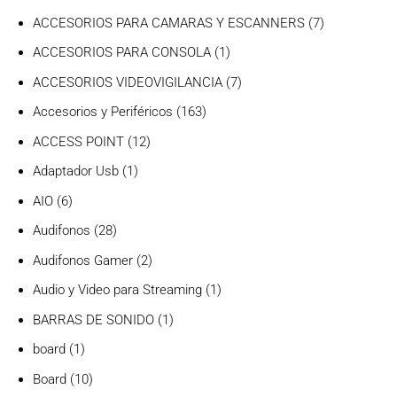
productos
7
ACCESORIOS PARA CAMARAS Y ESCANNERS
7
productos
1
ACCESORIOS PARA CONSOLA
1
producto
7
ACCESORIOS VIDEOVIGILANCIA
7
productos
163
Accesorios y Periféricos
163
productos
12
ACCESS POINT
12
productos
1
Adaptador Usb
1
producto
6
AIO
6
productos
28
Audifonos
28
productos
2
Audifonos Gamer
2
productos
1
Audio y Video para Streaming
1
producto
1
BARRAS DE SONIDO
1
producto
1
board
1
producto
10
Board
10