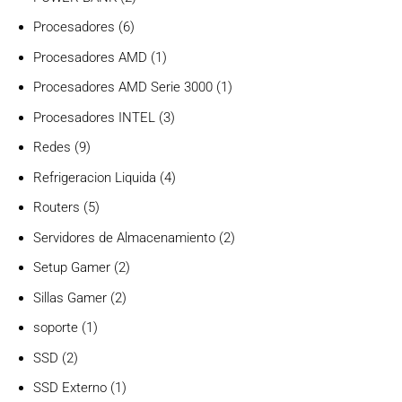
productos
6
Procesadores
6
productos
1
Procesadores AMD
1
producto
1
Procesadores AMD Serie 3000
1
producto
3
Procesadores INTEL
3
productos
9
Redes
9
productos
4
Refrigeracion Liquida
4
productos
5
Routers
5
productos
2
Servidores de Almacenamiento
2
productos
2
Setup Gamer
2
productos
2
Sillas Gamer
2
productos
1
soporte
1
producto
2
SSD
2
productos
1
SSD Externo
1