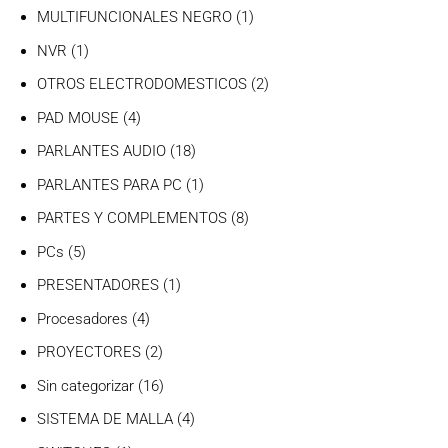
productos
1
MULTIFUNCIONALES NEGRO
1
producto
1
NVR
1
producto
2
OTROS ELECTRODOMESTICOS
2
productos
4
PAD MOUSE
4
productos
18
PARLANTES AUDIO
18
productos
1
PARLANTES PARA PC
1
producto
8
PARTES Y COMPLEMENTOS
8
productos
5
PCs
5
productos
1
PRESENTADORES
1
producto
4
Procesadores
4
productos
2
PROYECTORES
2
productos
16
Sin categorizar
16
productos
4
SISTEMA DE MALLA
4
productos