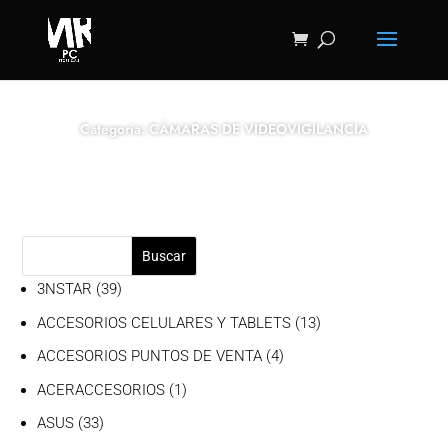
Categoría: CÁMARAS DE VIDEOVIGILANCIA
Buscar
39
3NSTAR
39
productos
13
ACCESORIOS CELULARES Y TABLETS
13
productos
4
ACCESORIOS PUNTOS DE VENTA
4
productos
1
ACERACCESORIOS
1
producto
33
ASUS
33