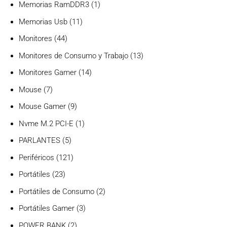
producto
1
Memorias RamDDR3
1
producto
11
Memorias Usb
11
productos
44
Monitores
44
productos
13
Monitores de Consumo y Trabajo
13
productos
14
Monitores Gamer
14
productos
7
Mouse
7
productos
9
Mouse Gamer
9
productos
1
Nvme M.2 PCI-E
1
producto
5
PARLANTES
5
productos
121
Periféricos
121
productos
23
Portátiles
23
productos
2
Portátiles de Consumo
2
productos
3
Portátiles Gamer
3
productos
2
POWER BANK
2