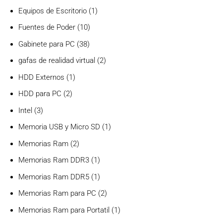
productos
1
Equipos de Escritorio
1
producto
10
Fuentes de Poder
10
productos
38
Gabinete para PC
38
productos
2
gafas de realidad virtual
2
productos
1
HDD Externos
1
producto
2
HDD para PC
2
productos
3
Intel
3
productos
1
Memoria USB y Micro SD
1
producto
2
Memorias Ram
2
productos
1
Memorias Ram DDR3
1
producto
1
Memorias Ram DDR5
1
producto
2
Memorias Ram para PC
2
productos
1
Memorias Ram para Portatil
1