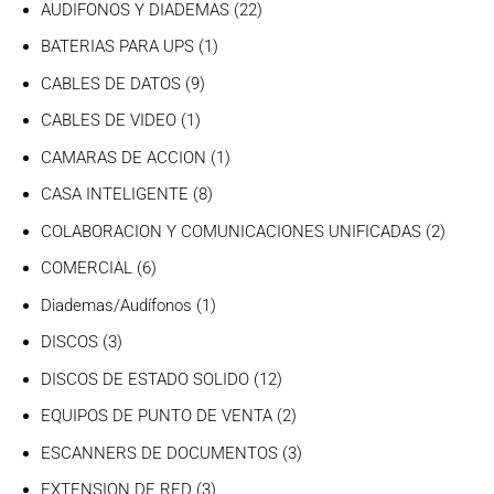
productos
22
AUDIFONOS Y DIADEMAS
22
productos
1
BATERIAS PARA UPS
1
producto
9
CABLES DE DATOS
9
productos
1
CABLES DE VIDEO
1
producto
1
CAMARAS DE ACCION
1
producto
8
CASA INTELIGENTE
8
productos
2
COLABORACION Y COMUNICACIONES UNIFICADAS
2
produc
6
COMERCIAL
6
productos
1
Diademas/Audífonos
1
producto
3
DISCOS
3
productos
12
DISCOS DE ESTADO SOLIDO
12
productos
2
EQUIPOS DE PUNTO DE VENTA
2
productos
3
ESCANNERS DE DOCUMENTOS
3
productos
3
EXTENSION DE RED
3