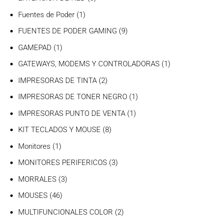
productos
1
Fuentes de Poder
1
producto
9
FUENTES DE PODER GAMING
9
productos
1
GAMEPAD
1
producto
1
GATEWAYS, MODEMS Y CONTROLADORAS
1
producto
2
IMPRESORAS DE TINTA
2
productos
1
IMPRESORAS DE TONER NEGRO
1
producto
1
IMPRESORAS PUNTO DE VENTA
1
producto
8
KIT TECLADOS Y MOUSE
8
productos
1
Monitores
1
producto
3
MONITORES PERIFERICOS
3
productos
3
MORRALES
3
productos
46
MOUSES
46
productos
2
MULTIFUNCIONALES COLOR
2