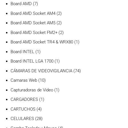
productos
7
Board AMD
7
productos
2
Board AMD Socket AM4
2
productos
2
Board AMD Socket AM5
2
productos
2
Board AMD Socket FM2+
2
productos
1
Board AMD Socket TR4 & WRX80
1
producto
1
Board INTEL
1
producto
1
Board INTEL LGA 1700
1
producto
74
CÁMARAS DE VIDEOVIGILANCIA
74
productos
10
Camaras Web
10
productos
1
Capturadoras de Video
1
producto
1
CARGADORES
1
producto
4
CARTUCHOS
4
productos
28
CELULARES
28
productos
4