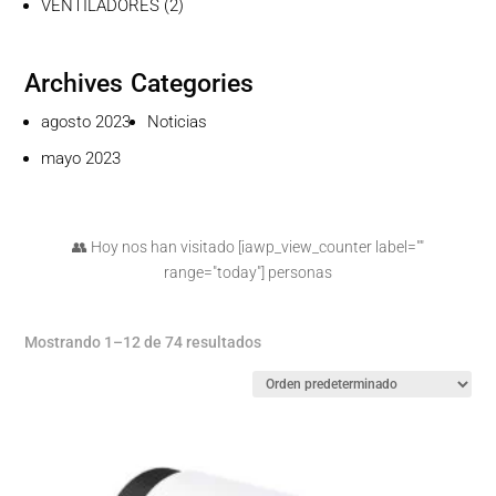
2
VENTILADORES
2
productos
Archives
Categories
agosto 2023
Noticias
mayo 2023
👥 Hoy nos han visitado [iawp_view_counter label=""
range="today"] personas
Mostrando 1–12 de 74 resultados