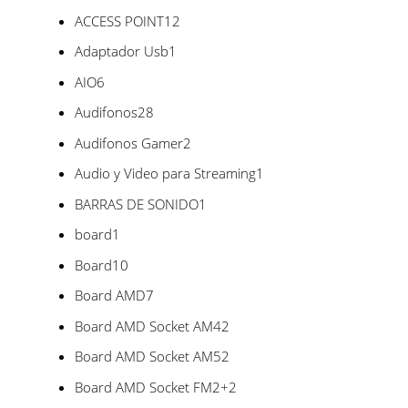
productos
12
ACCESS POINT
12
productos
1
Adaptador Usb
1
producto
6
AIO
6
productos
28
Audifonos
28
productos
2
Audifonos Gamer
2
productos
1
Audio y Video para Streaming
1
producto
1
BARRAS DE SONIDO
1
producto
1
board
1
producto
10
Board
10
productos
7
Board AMD
7
productos
2
Board AMD Socket AM4
2
productos
2
Board AMD Socket AM5
2
productos
2
Board AMD Socket FM2+
2