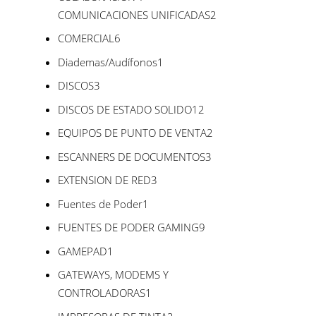
2
COMUNICACIONES UNIFICADAS
2
productos
6
COMERCIAL
6
productos
1
Diademas/Audífonos
1
producto
3
DISCOS
3
productos
12
DISCOS DE ESTADO SOLIDO
12
productos
2
EQUIPOS DE PUNTO DE VENTA
2
productos
3
ESCANNERS DE DOCUMENTOS
3
productos
3
EXTENSION DE RED
3
productos
1
Fuentes de Poder
1
producto
9
FUENTES DE PODER GAMING
9
productos
1
GAMEPAD
1
producto
GATEWAYS, MODEMS Y
1
CONTROLADORAS
1
producto
2