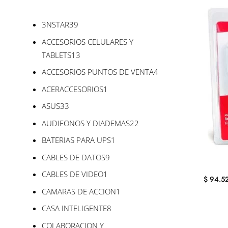
39
3NSTAR
39
productos
ACCESORIOS CELULARES Y
13
TABLETS
13
productos
4
ACCESORIOS PUNTOS DE VENTA
4
productos
1
ACERACCESORIOS
1
producto
33
ASUS
33
productos
22
AUDIFONOS Y DIADEMAS
22
productos
1
BATERIAS PARA UPS
1
producto
9
CABLES DE DATOS
9
productos
1
CABLES DE VIDEO
1
$
94.5
producto
1
CAMARAS DE ACCION
1
producto
8
CASA INTELIGENTE
8
productos
COLABORACION Y