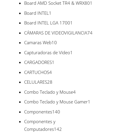
productos
1
Board AMD Socket TR4 & WRX80
1
producto
1
Board INTEL
1
producto
1
Board INTEL LGA 1700
1
producto
74
CÁMARAS DE VIDEOVIGILANCIA
74
productos
10
Camaras Web
10
productos
1
Capturadoras de Video
1
producto
1
CARGADORES
1
producto
4
CARTUCHOS
4
productos
28
CELULARES
28
productos
4
Combo Teclado y Mouse
4
productos
1
Combo Teclado y Mouse Gamer
1
producto
140
Componentes
140
productos
Componentes y
142
Computadores
142