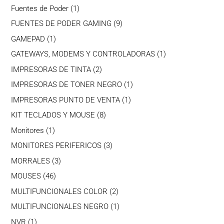
productos
1
Fuentes de Poder
1
producto
9
FUENTES DE PODER GAMING
9
productos
1
GAMEPAD
1
producto
1
GATEWAYS, MODEMS Y CONTROLADORAS
1
producto
2
IMPRESORAS DE TINTA
2
productos
1
IMPRESORAS DE TONER NEGRO
1
producto
1
IMPRESORAS PUNTO DE VENTA
1
producto
8
KIT TECLADOS Y MOUSE
8
productos
1
Monitores
1
producto
3
MONITORES PERIFERICOS
3
productos
3
MORRALES
3
productos
46
MOUSES
46
productos
2
MULTIFUNCIONALES COLOR
2
productos
1
MULTIFUNCIONALES NEGRO
1
producto
1
NVR
1