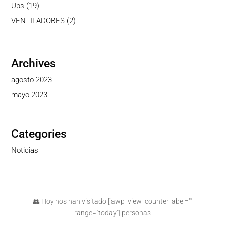
producto
19
Ups
19
productos
2
VENTILADORES
2
productos
Archives
agosto 2023
mayo 2023
Categories
Noticias
👥 Hoy nos han visitado [iawp_view_counter label=""
range="today"] personas