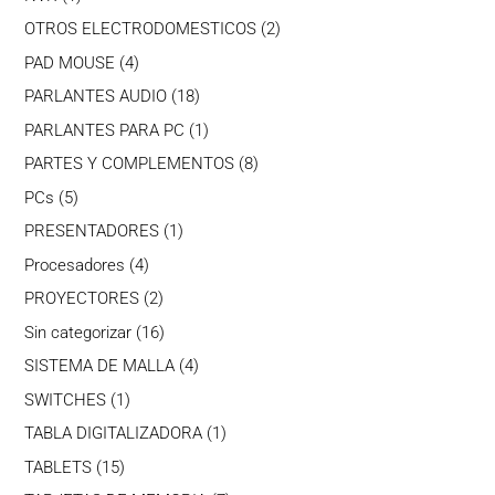
producto
2
OTROS ELECTRODOMESTICOS
2
productos
4
PAD MOUSE
4
productos
18
PARLANTES AUDIO
18
productos
1
PARLANTES PARA PC
1
producto
8
PARTES Y COMPLEMENTOS
8
productos
5
PCs
5
productos
1
PRESENTADORES
1
producto
4
Procesadores
4
productos
2
PROYECTORES
2
productos
16
Sin categorizar
16
productos
4
SISTEMA DE MALLA
4
productos
1
SWITCHES
1
producto
1
TABLA DIGITALIZADORA
1
producto
15
TABLETS
15
productos