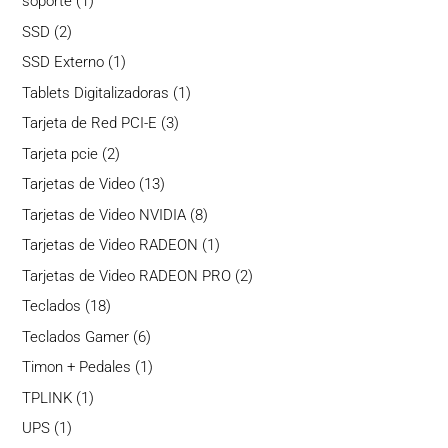
1
soporte
1
producto
2
SSD
2
productos
1
SSD Externo
1
producto
1
Tablets Digitalizadoras
1
producto
3
Tarjeta de Red PCI-E
3
productos
2
Tarjeta pcie
2
productos
13
Tarjetas de Video
13
productos
8
Tarjetas de Video NVIDIA
8
productos
1
Tarjetas de Video RADEON
1
producto
2
Tarjetas de Video RADEON PRO
2
productos
18
Teclados
18
productos
6
Teclados Gamer
6
productos
1
Timon + Pedales
1
producto
1
TPLINK
1
producto
1
UPS
1