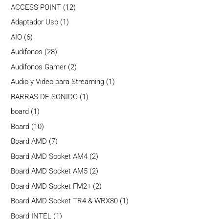
productos
12
ACCESS POINT
12
productos
1
Adaptador Usb
1
producto
6
AIO
6
productos
28
Audifonos
28
productos
2
Audifonos Gamer
2
productos
1
Audio y Video para Streaming
1
producto
1
BARRAS DE SONIDO
1
producto
1
board
1
producto
10
Board
10
productos
7
Board AMD
7
productos
2
Board AMD Socket AM4
2
productos
2
Board AMD Socket AM5
2
productos
2
Board AMD Socket FM2+
2
productos
1
Board AMD Socket TR4 & WRX80
1
producto
1
Board INTEL
1