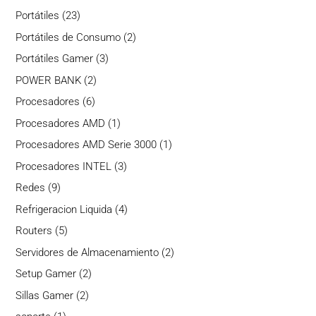
productos
23
Portátiles
23
productos
2
Portátiles de Consumo
2
productos
3
Portátiles Gamer
3
productos
2
POWER BANK
2
productos
6
Procesadores
6
productos
1
Procesadores AMD
1
producto
1
Procesadores AMD Serie 3000
1
producto
3
Procesadores INTEL
3
productos
9
Redes
9
productos
4
Refrigeracion Liquida
4
productos
5
Routers
5
productos
2
Servidores de Almacenamiento
2
productos
2
Setup Gamer
2
productos
2
Sillas Gamer
2
productos