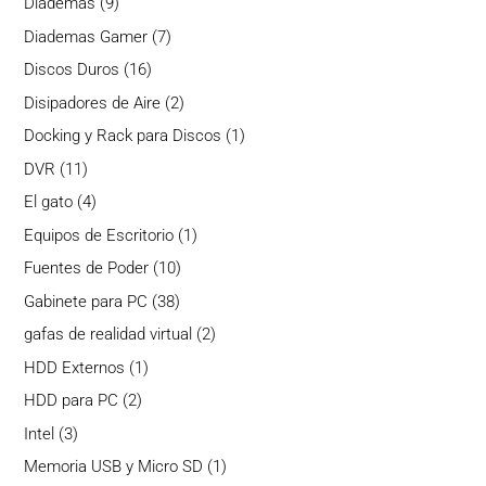
9
Diademas
9
productos
7
Diademas Gamer
7
productos
16
Discos Duros
16
productos
2
Disipadores de Aire
2
productos
1
Docking y Rack para Discos
1
producto
11
DVR
11
productos
4
El gato
4
productos
1
Equipos de Escritorio
1
producto
10
Fuentes de Poder
10
productos
38
Gabinete para PC
38
productos
2
gafas de realidad virtual
2
productos
1
HDD Externos
1
producto
2
HDD para PC
2
productos
3
Intel
3
productos
1
Memoria USB y Micro SD
1