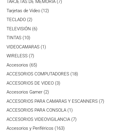
7
TARJETAS DE MEMORIA
7
productos
12
Tarjetas de Video
12
productos
2
TECLADO
2
productos
6
TELEVISIÓN
6
productos
10
TINTAS
10
productos
1
VIDEOCAMARAS
1
producto
7
WIRELESS
7
productos
65
Accesorios
65
productos
18
ACCESORIOS COMPUTADORES
18
productos
3
ACCESORIOS DE VIDEO
3
productos
2
Accesorios Gamer
2
productos
7
ACCESORIOS PARA CAMARAS Y ESCANNERS
7
productos
1
ACCESORIOS PARA CONSOLA
1
producto
7
ACCESORIOS VIDEOVIGILANCIA
7
productos
163
Accesorios y Periféricos
163