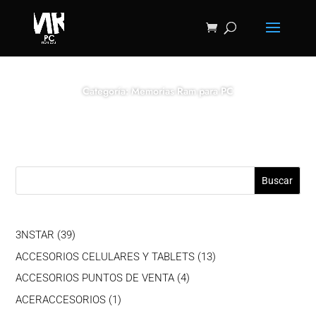
Categoría: Memorias Ram para PC
Buscar
39
3NSTAR
39
productos
13
ACCESORIOS CELULARES Y TABLETS
13
productos
4
ACCESORIOS PUNTOS DE VENTA
4
productos
1
ACERACCESORIOS
1
producto