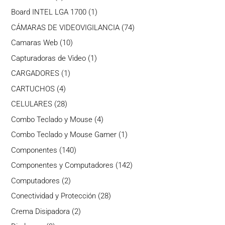
producto
1
Board INTEL LGA 1700
1
producto
74
CÁMARAS DE VIDEOVIGILANCIA
74
productos
10
Camaras Web
10
productos
1
Capturadoras de Video
1
producto
1
CARGADORES
1
producto
4
CARTUCHOS
4
productos
28
CELULARES
28
productos
4
Combo Teclado y Mouse
4
productos
1
Combo Teclado y Mouse Gamer
1
producto
140
Componentes
140
productos
142
Componentes y Computadores
142
productos
2
Computadores
2
productos
28
Conectividad y Protección
28
productos
2
Crema Disipadora
2
productos