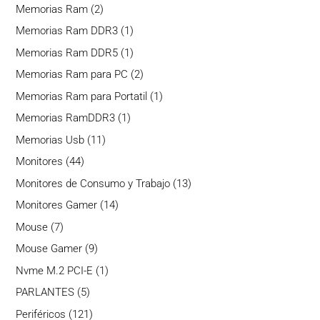
producto
2
Memorias Ram
2
productos
1
Memorias Ram DDR3
1
producto
1
Memorias Ram DDR5
1
producto
2
Memorias Ram para PC
2
productos
1
Memorias Ram para Portatil
1
producto
1
Memorias RamDDR3
1
producto
11
Memorias Usb
11
productos
44
Monitores
44
productos
13
Monitores de Consumo y Trabajo
13
productos
14
Monitores Gamer
14
productos
7
Mouse
7
productos
9
Mouse Gamer
9
productos
1
Nvme M.2 PCI-E
1
producto
5
PARLANTES
5
productos
121
Periféricos
121