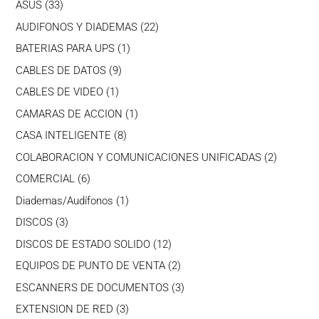
33
ASUS
33
productos
22
AUDIFONOS Y DIADEMAS
22
productos
1
BATERIAS PARA UPS
1
producto
9
CABLES DE DATOS
9
productos
1
CABLES DE VIDEO
1
producto
1
CAMARAS DE ACCION
1
producto
8
CASA INTELIGENTE
8
productos
2
COLABORACION Y COMUNICACIONES UNIFICADAS
2
producto
6
COMERCIAL
6
productos
1
Diademas/Audífonos
1
producto
3
DISCOS
3
productos
12
DISCOS DE ESTADO SOLIDO
12
productos
2
EQUIPOS DE PUNTO DE VENTA
2
productos
3
ESCANNERS DE DOCUMENTOS
3
productos
3
EXTENSION DE RED
3