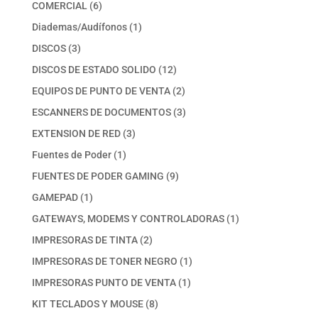
productos
6
COMERCIAL
6
productos
1
Diademas/Audífonos
1
producto
3
DISCOS
3
productos
12
DISCOS DE ESTADO SOLIDO
12
productos
2
EQUIPOS DE PUNTO DE VENTA
2
productos
3
ESCANNERS DE DOCUMENTOS
3
productos
3
EXTENSION DE RED
3
productos
1
Fuentes de Poder
1
producto
9
FUENTES DE PODER GAMING
9
productos
1
GAMEPAD
1
producto
1
GATEWAYS, MODEMS Y CONTROLADORAS
1
producto
2
IMPRESORAS DE TINTA
2
productos
1
IMPRESORAS DE TONER NEGRO
1
producto
1
IMPRESORAS PUNTO DE VENTA
1
producto
8
KIT TECLADOS Y MOUSE
8