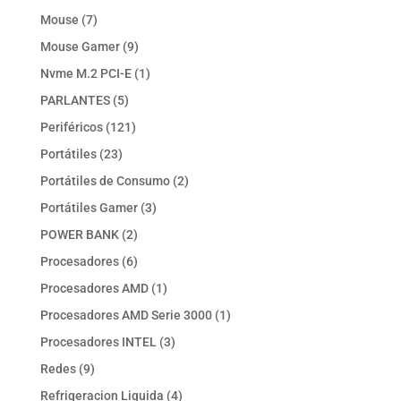
productos
7
Mouse
7
productos
9
Mouse Gamer
9
productos
1
Nvme M.2 PCI-E
1
producto
5
PARLANTES
5
productos
121
Periféricos
121
productos
23
Portátiles
23
productos
2
Portátiles de Consumo
2
productos
3
Portátiles Gamer
3
productos
2
POWER BANK
2
productos
6
Procesadores
6
productos
1
Procesadores AMD
1
producto
1
Procesadores AMD Serie 3000
1
producto
3
Procesadores INTEL
3
productos
9
Redes
9
productos
4
Refrigeracion Liquida
4