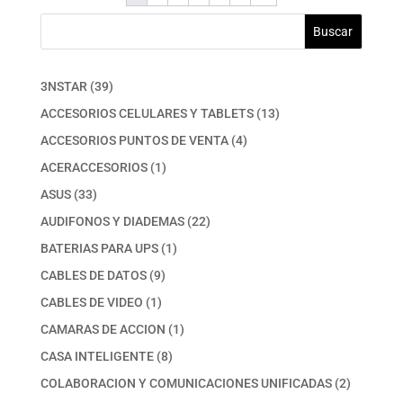
Buscar
39
3NSTAR
39
productos
13
ACCESORIOS CELULARES Y TABLETS
13
productos
4
ACCESORIOS PUNTOS DE VENTA
4
productos
1
ACERACCESORIOS
1
producto
33
ASUS
33
productos
22
AUDIFONOS Y DIADEMAS
22
productos
1
BATERIAS PARA UPS
1
producto
9
CABLES DE DATOS
9
productos
1
CABLES DE VIDEO
1
producto
1
CAMARAS DE ACCION
1
producto
8
CASA INTELIGENTE
8
productos
2
COLABORACION Y COMUNICACIONES UNIFICADAS
2