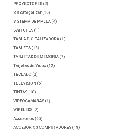
productos
2
PROYECTORES
2
productos
16
Sin categorizar
16
productos
4
SISTEMA DE MALLA
4
productos
1
SWITCHES
1
producto
1
TABLA DIGITALIZADORA
1
producto
15
TABLETS
15
productos
7
TARJETAS DE MEMORIA
7
productos
12
Tarjetas de Video
12
productos
2
TECLADO
2
productos
6
TELEVISIÓN
6
productos
10
TINTAS
10
productos
1
VIDEOCAMARAS
1
producto
7
WIRELESS
7
productos
65
Accesorios
65
productos
18
ACCESORIOS COMPUTADORES
18