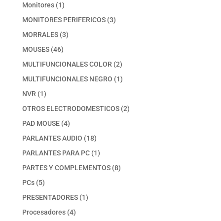
productos
1
Monitores
1
producto
3
MONITORES PERIFERICOS
3
productos
3
MORRALES
3
productos
46
MOUSES
46
productos
2
MULTIFUNCIONALES COLOR
2
productos
1
MULTIFUNCIONALES NEGRO
1
producto
1
NVR
1
producto
2
OTROS ELECTRODOMESTICOS
2
productos
4
PAD MOUSE
4
productos
18
PARLANTES AUDIO
18
productos
1
PARLANTES PARA PC
1
producto
8
PARTES Y COMPLEMENTOS
8
productos
5
PCs
5
productos
1
PRESENTADORES
1
producto
4
Procesadores
4