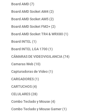
producto
7
Board AMD
7
productos
2
Board AMD Socket AM4
2
productos
2
Board AMD Socket AM5
2
productos
2
Board AMD Socket FM2+
2
productos
1
Board AMD Socket TR4 & WRX80
1
producto
1
Board INTEL
1
producto
1
Board INTEL LGA 1700
1
producto
74
CÁMARAS DE VIDEOVIGILANCIA
74
productos
10
Camaras Web
10
productos
1
Capturadoras de Video
1
producto
1
CARGADORES
1
producto
4
CARTUCHOS
4
productos
28
CELULARES
28
productos
4
Combo Teclado y Mouse
4
productos
1
Combo Teclado y Mouse Gamer
1