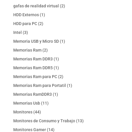
productos
2
gafas de realidad virtual
2
productos
1
HDD Externos
1
producto
2
HDD para PC
2
productos
3
Intel
3
productos
1
Memoria USB y Micro SD
1
producto
2
Memorias Ram
2
productos
1
Memorias Ram DDR3
1
producto
1
Memorias Ram DDR5
1
producto
2
Memorias Ram para PC
2
productos
1
Memorias Ram para Portatil
1
producto
1
Memorias RamDDR3
1
producto
11
Memorias Usb
11
productos
44
Monitores
44
productos
13
Monitores de Consumo y Trabajo
13
productos
14
Monitores Gamer
14