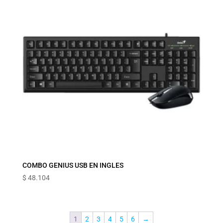
COMBO GENIUS USB EN INGLES
$
48.104
1
2
3
4
5
6
→