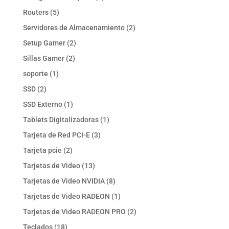
productos
5
Routers
5
productos
2
Servidores de Almacenamiento
2
productos
2
Setup Gamer
2
productos
2
Sillas Gamer
2
productos
1
soporte
1
producto
2
SSD
2
productos
1
SSD Externo
1
producto
1
Tablets Digitalizadoras
1
producto
3
Tarjeta de Red PCI-E
3
productos
2
Tarjeta pcie
2
productos
13
Tarjetas de Video
13
productos
8
Tarjetas de Video NVIDIA
8
productos
1
Tarjetas de Video RADEON
1
producto
2
Tarjetas de Video RADEON PRO
2
productos
18
Teclados
18