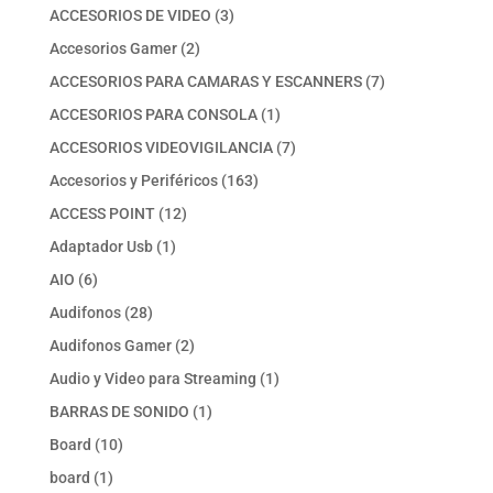
productos
3
ACCESORIOS DE VIDEO
3
productos
2
Accesorios Gamer
2
productos
7
ACCESORIOS PARA CAMARAS Y ESCANNERS
7
productos
1
ACCESORIOS PARA CONSOLA
1
producto
7
ACCESORIOS VIDEOVIGILANCIA
7
productos
163
Accesorios y Periféricos
163
productos
12
ACCESS POINT
12
productos
1
Adaptador Usb
1
producto
6
AIO
6
productos
28
Audifonos
28
productos
2
Audifonos Gamer
2
productos
1
Audio y Video para Streaming
1
producto
1
BARRAS DE SONIDO
1
producto
10
Board
10
productos
1
board
1