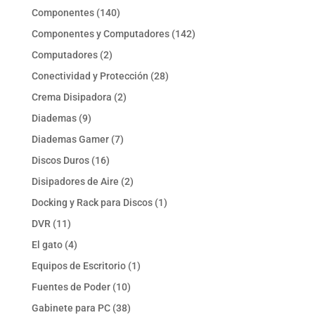
producto
140
Componentes
140
productos
142
Componentes y Computadores
142
productos
2
Computadores
2
productos
28
Conectividad y Protección
28
productos
2
Crema Disipadora
2
productos
9
Diademas
9
productos
7
Diademas Gamer
7
productos
16
Discos Duros
16
productos
2
Disipadores de Aire
2
productos
1
Docking y Rack para Discos
1
producto
11
DVR
11
productos
4
El gato
4
productos
1
Equipos de Escritorio
1
producto
10
Fuentes de Poder
10
productos
38
Gabinete para PC
38