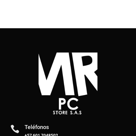
Teléfonos

+57 601 7048502