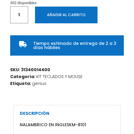
302 disponibles
COMBO
AÑADIR AL CARRITO
GENIUS
INALAMBRICO
EN
INGLESKM-
Tiempo estimado de entrega de 2 a 3
8101

días hábiles
cantidad
SKU:
31340014400
Categoría:
KIT TECLADOS Y MOUSE
Etiqueta:
genius
DESCRIPCIÓN
NALAMBRICO EN INGLESKM-8101