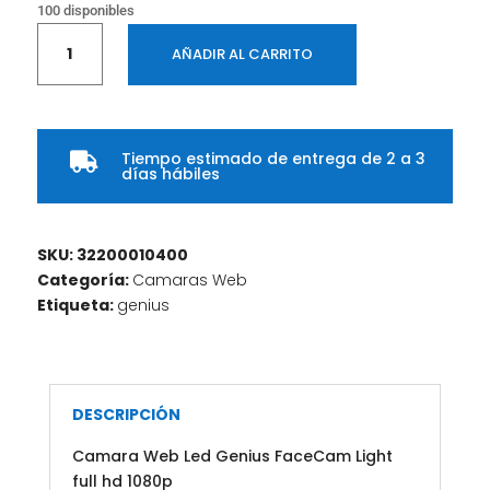
100 disponibles
Camara
AÑADIR AL CARRITO
Web
Led
Genius
FaceCam
Tiempo estimado de entrega de 2 a 3
Light

días hábiles
full
hd
1080p
SKU:
32200010400
cantidad
Categoría:
Camaras Web
Etiqueta:
genius
DESCRIPCIÓN
Camara Web Led Genius FaceCam Light
full hd 1080p