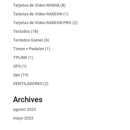
productos
8
Tarjetas de Video NVIDIA
8
productos
1
Tarjetas de Video RADEON
1
producto
2
Tarjetas de Video RADEON PRO
2
productos
18
Teclados
18
productos
6
Teclados Gamer
6
productos
1
Timon + Pedales
1
producto
1
TPLINK
1
producto
1
UPS
1
producto
19
Ups
19
productos
2
VENTILADORES
2
productos
Archives
agosto 2023
mayo 2023