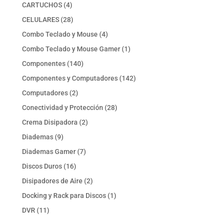
producto
4
CARTUCHOS
4
productos
28
CELULARES
28
productos
4
Combo Teclado y Mouse
4
productos
1
Combo Teclado y Mouse Gamer
1
producto
140
Componentes
140
productos
142
Componentes y Computadores
142
productos
2
Computadores
2
productos
28
Conectividad y Protección
28
productos
2
Crema Disipadora
2
productos
9
Diademas
9
productos
7
Diademas Gamer
7
productos
16
Discos Duros
16
productos
2
Disipadores de Aire
2
productos
1
Docking y Rack para Discos
1
producto
11
DVR
11