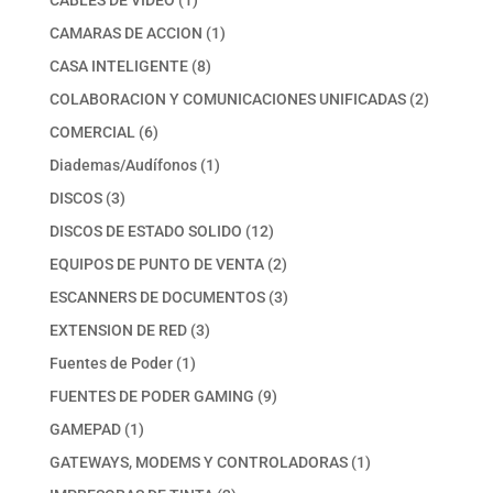
CABLES DE VIDEO
1
producto
1
CAMARAS DE ACCION
1
producto
8
CASA INTELIGENTE
8
productos
2
COLABORACION Y COMUNICACIONES UNIFICADAS
2
productos
6
COMERCIAL
6
productos
1
Diademas/Audífonos
1
producto
3
DISCOS
3
productos
12
DISCOS DE ESTADO SOLIDO
12
productos
2
EQUIPOS DE PUNTO DE VENTA
2
productos
3
ESCANNERS DE DOCUMENTOS
3
productos
3
EXTENSION DE RED
3
productos
1
Fuentes de Poder
1
producto
9
FUENTES DE PODER GAMING
9
productos
1
GAMEPAD
1
producto
1
GATEWAYS, MODEMS Y CONTROLADORAS
1
producto