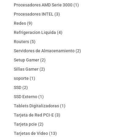
producto
1
Procesadores AMD Serie 3000
1
producto
3
Procesadores INTEL
3
productos
9
Redes
9
productos
4
Refrigeracion Liquida
4
productos
5
Routers
5
productos
2
Servidores de Almacenamiento
2
productos
2
Setup Gamer
2
productos
2
Sillas Gamer
2
productos
1
soporte
1
producto
2
SSD
2
productos
1
SSD Externo
1
producto
1
Tablets Digitalizadoras
1
producto
3
Tarjeta de Red PCI-E
3
productos
2
Tarjeta pcie
2
productos
13
Tarjetas de Video
13