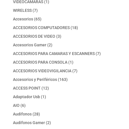
1
VIDEOCAMARAS
1
producto
7
WIRELESS
7
productos
65
Accesorios
65
productos
18
ACCESORIOS COMPUTADORES
18
productos
3
ACCESORIOS DE VIDEO
3
productos
2
Accesorios Gamer
2
productos
7
ACCESORIOS PARA CAMARAS Y ESCANNERS
7
productos
1
ACCESORIOS PARA CONSOLA
1
producto
7
ACCESORIOS VIDEOVIGILANCIA
7
productos
163
Accesorios y Periféricos
163
productos
12
ACCESS POINT
12
productos
1
Adaptador Usb
1
producto
6
AIO
6
productos
28
Audifonos
28
productos
2
Audifonos Gamer
2