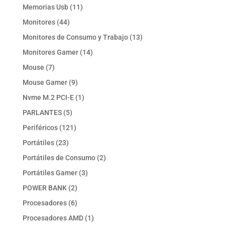
producto
11
Memorias Usb
11
productos
44
Monitores
44
productos
13
Monitores de Consumo y Trabajo
13
productos
14
Monitores Gamer
14
productos
7
Mouse
7
productos
9
Mouse Gamer
9
productos
1
Nvme M.2 PCI-E
1
producto
5
PARLANTES
5
productos
121
Periféricos
121
productos
23
Portátiles
23
productos
2
Portátiles de Consumo
2
productos
3
Portátiles Gamer
3
productos
2
POWER BANK
2
productos
6
Procesadores
6
productos
1
Procesadores AMD
1