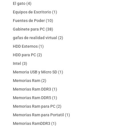
productos
4
El gato
4
productos
1
Equipos de Escritorio
1
producto
10
Fuentes de Poder
10
productos
38
Gabinete para PC
38
productos
2
gafas de realidad virtual
2
productos
1
HDD Externos
1
producto
2
HDD para PC
2
productos
3
Intel
3
productos
1
Memoria USB y Micro SD
1
producto
2
Memorias Ram
2
productos
1
Memorias Ram DDR3
1
producto
1
Memorias Ram DDR5
1
producto
2
Memorias Ram para PC
2
productos
1
Memorias Ram para Portatil
1
producto
1
Memorias RamDDR3
1