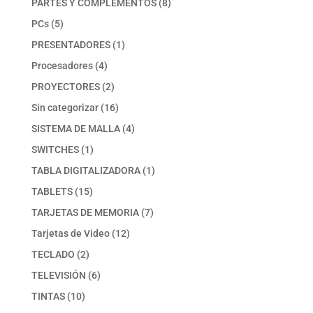
8
PARTES Y COMPLEMENTOS
8
productos
5
PCs
5
productos
1
PRESENTADORES
1
producto
4
Procesadores
4
productos
2
PROYECTORES
2
productos
16
Sin categorizar
16
productos
4
SISTEMA DE MALLA
4
productos
1
SWITCHES
1
producto
1
TABLA DIGITALIZADORA
1
producto
15
TABLETS
15
productos
7
TARJETAS DE MEMORIA
7
productos
12
Tarjetas de Video
12
productos
2
TECLADO
2
productos
6
TELEVISIÓN
6
productos
10
TINTAS
10
productos