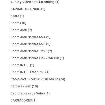
productos
1
Audio y Video para Streaming
1
producto
1
BARRAS DE SONIDO
1
producto
1
board
1
producto
10
Board
10
productos
7
Board AMD
7
productos
2
Board AMD Socket AM4
2
productos
2
Board AMD Socket AM5
2
productos
2
Board AMD Socket FM2+
2
productos
1
Board AMD Socket TR4 & WRX80
1
producto
1
Board INTEL
1
producto
1
Board INTEL LGA 1700
1
producto
74
CÁMARAS DE VIDEOVIGILANCIA
74
productos
10
Camaras Web
10
productos
1
Capturadoras de Video
1
producto
1
CARGADORES
1