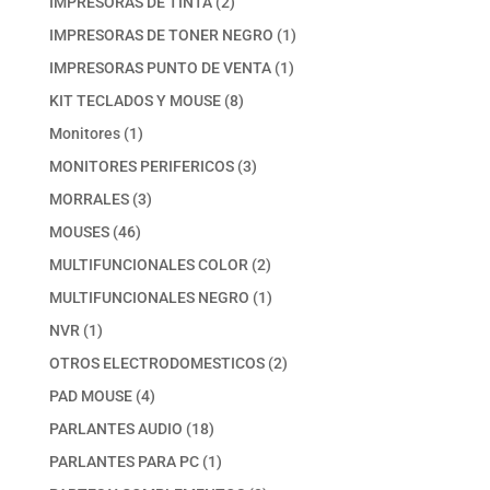
2
IMPRESORAS DE TINTA
2
productos
1
IMPRESORAS DE TONER NEGRO
1
producto
1
IMPRESORAS PUNTO DE VENTA
1
producto
8
KIT TECLADOS Y MOUSE
8
productos
1
Monitores
1
producto
3
MONITORES PERIFERICOS
3
productos
3
MORRALES
3
productos
46
MOUSES
46
productos
2
MULTIFUNCIONALES COLOR
2
productos
1
MULTIFUNCIONALES NEGRO
1
producto
1
NVR
1
producto
2
OTROS ELECTRODOMESTICOS
2
productos
4
PAD MOUSE
4
productos
18
PARLANTES AUDIO
18
productos
1
PARLANTES PARA PC
1
producto