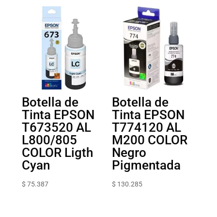
Botella de
Botella de
Tinta EPSON
Tinta EPSON
T673520 AL
T774120 AL
L800/805
M200 COLOR
COLOR Ligth
Negro
Cyan
Pigmentada
$
75.387
$
130.285