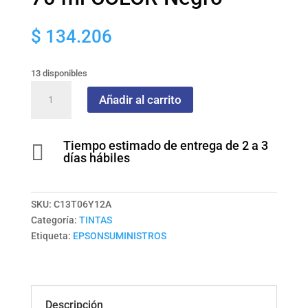
$
134.206
13 disponibles
Botella
Añadir al carrito
de
Tinta
EPSON
Tiempo estimado de entrega de 2 a 3

T555120
días hábiles
AL
Fotográfica
70
SKU:
C13T06Y12A
ml
Categoría:
TINTAS
COLOR
Etiqueta:
EPSONSUMINISTROS
Negro
cantidad
Descripción