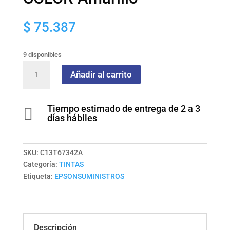
$
75.387
9 disponibles
Botella
Añadir al carrito
de
Tinta
EPSON
Tiempo estimado de entrega de 2 a 3

T673420
días hábiles
AL
L800/L805
COLOR
SKU:
C13T67342A
Amarillo
Categoría:
TINTAS
cantidad
Etiqueta:
EPSONSUMINISTROS
Descripción