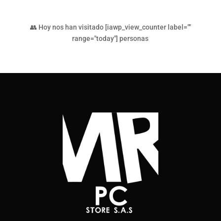
👥 Hoy nos han visitado [iawp_view_counter label=""
range="today"] personas