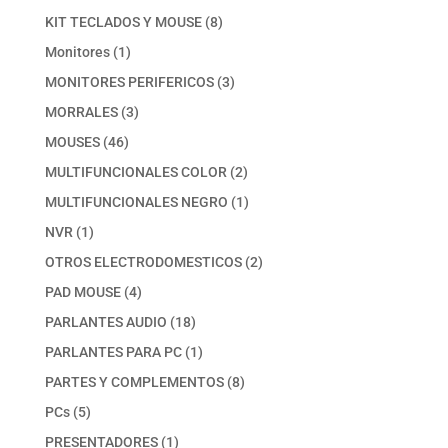
producto
8
KIT TECLADOS Y MOUSE
8
productos
1
Monitores
1
producto
3
MONITORES PERIFERICOS
3
productos
3
MORRALES
3
productos
46
MOUSES
46
productos
2
MULTIFUNCIONALES COLOR
2
productos
1
MULTIFUNCIONALES NEGRO
1
producto
1
NVR
1
producto
2
OTROS ELECTRODOMESTICOS
2
productos
4
PAD MOUSE
4
productos
18
PARLANTES AUDIO
18
productos
1
PARLANTES PARA PC
1
producto
8
PARTES Y COMPLEMENTOS
8
productos
5
PCs
5
productos
1
PRESENTADORES
1