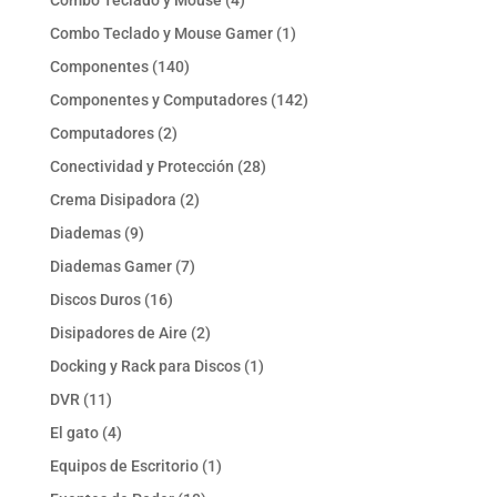
Combo Teclado y Mouse
4
productos
1
Combo Teclado y Mouse Gamer
1
producto
140
Componentes
140
productos
142
Componentes y Computadores
142
productos
2
Computadores
2
productos
28
Conectividad y Protección
28
productos
2
Crema Disipadora
2
productos
9
Diademas
9
productos
7
Diademas Gamer
7
productos
16
Discos Duros
16
productos
2
Disipadores de Aire
2
productos
1
Docking y Rack para Discos
1
producto
11
DVR
11
productos
4
El gato
4
productos
1
Equipos de Escritorio
1
producto