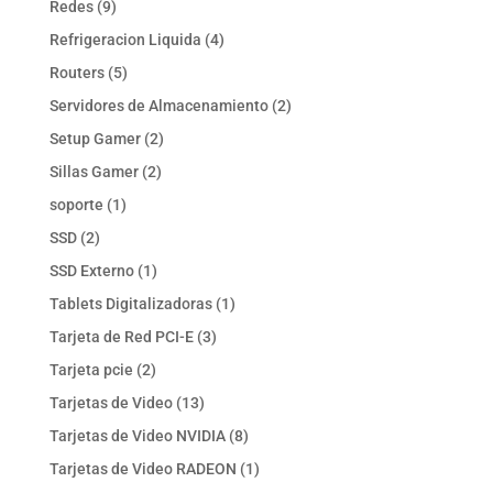
9
Redes
9
productos
4
Refrigeracion Liquida
4
productos
5
Routers
5
productos
2
Servidores de Almacenamiento
2
productos
2
Setup Gamer
2
productos
2
Sillas Gamer
2
productos
1
soporte
1
producto
2
SSD
2
productos
1
SSD Externo
1
producto
1
Tablets Digitalizadoras
1
producto
3
Tarjeta de Red PCI-E
3
productos
2
Tarjeta pcie
2
productos
13
Tarjetas de Video
13
productos
8
Tarjetas de Video NVIDIA
8
productos
1
Tarjetas de Video RADEON
1