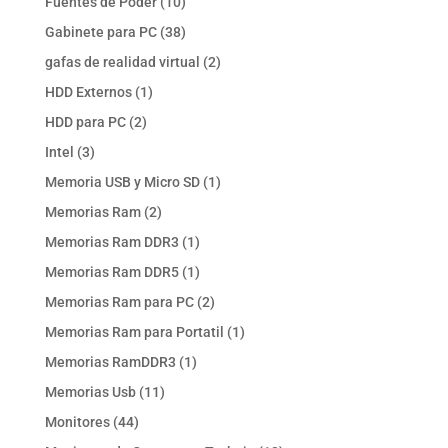
10
Fuentes de Poder
10
productos
38
Gabinete para PC
38
productos
2
gafas de realidad virtual
2
productos
1
HDD Externos
1
producto
2
HDD para PC
2
productos
3
Intel
3
productos
1
Memoria USB y Micro SD
1
producto
2
Memorias Ram
2
productos
1
Memorias Ram DDR3
1
producto
1
Memorias Ram DDR5
1
producto
2
Memorias Ram para PC
2
productos
1
Memorias Ram para Portatil
1
producto
1
Memorias RamDDR3
1
producto
11
Memorias Usb
11
productos
44
Monitores
44
productos