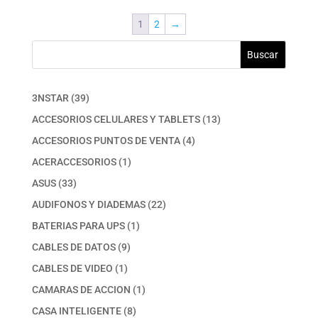
1
2
→
Buscar
39
3NSTAR
39
productos
13
ACCESORIOS CELULARES Y TABLETS
13
productos
4
ACCESORIOS PUNTOS DE VENTA
4
productos
1
ACERACCESORIOS
1
producto
33
ASUS
33
productos
22
AUDIFONOS Y DIADEMAS
22
productos
1
BATERIAS PARA UPS
1
producto
9
CABLES DE DATOS
9
productos
1
CABLES DE VIDEO
1
producto
1
CAMARAS DE ACCION
1
producto
8
CASA INTELIGENTE
8