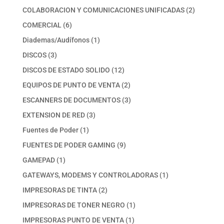
productos
2
COLABORACION Y COMUNICACIONES UNIFICADAS
2
productos
6
COMERCIAL
6
productos
1
Diademas/Audífonos
1
producto
3
DISCOS
3
productos
12
DISCOS DE ESTADO SOLIDO
12
productos
2
EQUIPOS DE PUNTO DE VENTA
2
productos
3
ESCANNERS DE DOCUMENTOS
3
productos
3
EXTENSION DE RED
3
productos
1
Fuentes de Poder
1
producto
9
FUENTES DE PODER GAMING
9
productos
1
GAMEPAD
1
producto
1
GATEWAYS, MODEMS Y CONTROLADORAS
1
producto
2
IMPRESORAS DE TINTA
2
productos
1
IMPRESORAS DE TONER NEGRO
1
producto
1
IMPRESORAS PUNTO DE VENTA
1