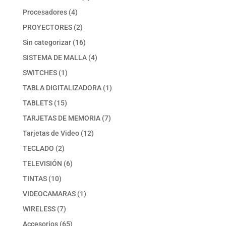
producto
4
Procesadores
4
productos
2
PROYECTORES
2
productos
16
Sin categorizar
16
productos
4
SISTEMA DE MALLA
4
productos
1
SWITCHES
1
producto
1
TABLA DIGITALIZADORA
1
producto
15
TABLETS
15
productos
7
TARJETAS DE MEMORIA
7
productos
12
Tarjetas de Video
12
productos
2
TECLADO
2
productos
6
TELEVISIÓN
6
productos
10
TINTAS
10
productos
1
VIDEOCAMARAS
1
producto
7
WIRELESS
7
productos
65
Accesorios
65