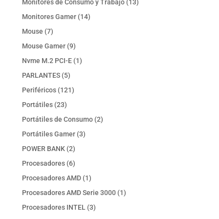
13
Monitores de Consumo y Trabajo
13
productos
14
Monitores Gamer
14
productos
7
Mouse
7
productos
9
Mouse Gamer
9
productos
1
Nvme M.2 PCI-E
1
producto
5
PARLANTES
5
productos
121
Periféricos
121
productos
23
Portátiles
23
productos
2
Portátiles de Consumo
2
productos
3
Portátiles Gamer
3
productos
2
POWER BANK
2
productos
6
Procesadores
6
productos
1
Procesadores AMD
1
producto
1
Procesadores AMD Serie 3000
1
producto
3
Procesadores INTEL
3
productos