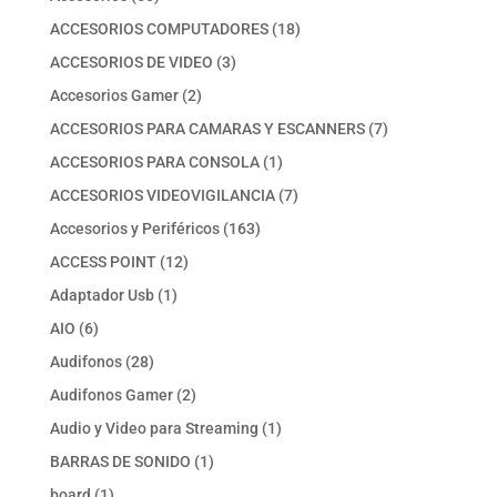
productos
18
ACCESORIOS COMPUTADORES
18
productos
3
ACCESORIOS DE VIDEO
3
productos
2
Accesorios Gamer
2
productos
7
ACCESORIOS PARA CAMARAS Y ESCANNERS
7
productos
1
ACCESORIOS PARA CONSOLA
1
producto
7
ACCESORIOS VIDEOVIGILANCIA
7
productos
163
Accesorios y Periféricos
163
productos
12
ACCESS POINT
12
productos
1
Adaptador Usb
1
producto
6
AIO
6
productos
28
Audifonos
28
productos
2
Audifonos Gamer
2
productos
1
Audio y Video para Streaming
1
producto
1
BARRAS DE SONIDO
1
producto
1
board
1