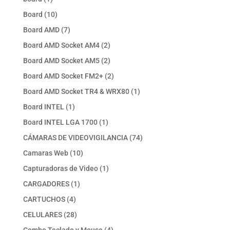
producto
10
Board
10
productos
7
Board AMD
7
productos
2
Board AMD Socket AM4
2
productos
2
Board AMD Socket AM5
2
productos
2
Board AMD Socket FM2+
2
productos
1
Board AMD Socket TR4 & WRX80
1
producto
1
Board INTEL
1
producto
1
Board INTEL LGA 1700
1
producto
74
CÁMARAS DE VIDEOVIGILANCIA
74
productos
10
Camaras Web
10
productos
1
Capturadoras de Video
1
producto
1
CARGADORES
1
producto
4
CARTUCHOS
4
productos
28
CELULARES
28
productos
4