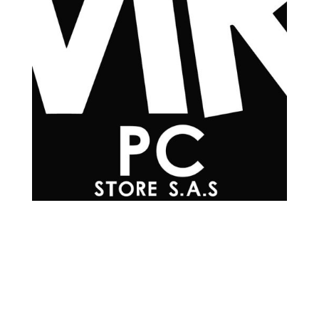
Teléfonos

+57 601 7048502
+57
310 565 0594
+57
302 215 0576
+57
304 200 3817
+57
300 293 4930