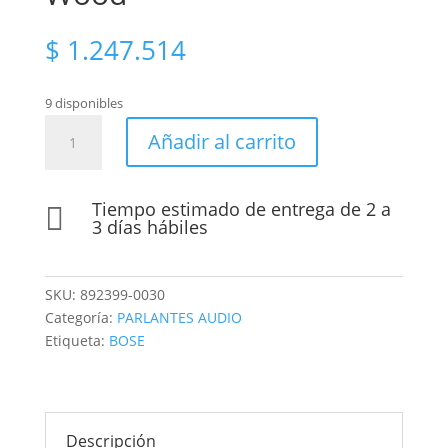
$
1.247.514
9 disponibles
Parlante
Añadir al carrito
Bluetooth
Bose
SoundLink
Tiempo estimado de entrega de 2 a

Home
3 días hábiles
Warm
Wood
cantidad
SKU:
892399-0030
Categoría:
PARLANTES AUDIO
Etiqueta:
BOSE
Descripción