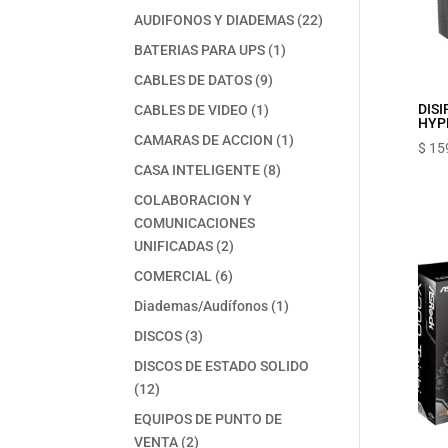
productos
22
AUDIFONOS Y DIADEMAS
22
productos
1
BATERIAS PARA UPS
1
producto
9
CABLES DE DATOS
9
productos
1
DIS
CABLES DE VIDEO
1
HYPE
producto
1
CAMARAS DE ACCION
1
$
15
producto
8
CASA INTELIGENTE
8
productos
COLABORACION Y
COMUNICACIONES
2
UNIFICADAS
2
productos
6
COMERCIAL
6
productos
1
Diademas/Audífonos
1
producto
3
DISCOS
3
productos
DISCOS DE ESTADO SOLIDO
12
12
productos
EQUIPOS DE PUNTO DE
2
VENTA
2