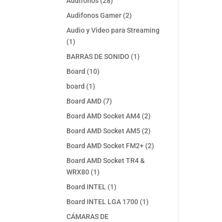
28
Audifonos
28
productos
2
Audifonos Gamer
2
productos
Audio y Video para Streaming
1
1
producto
1
BARRAS DE SONIDO
1
producto
10
Board
10
productos
1
board
1
producto
7
Board AMD
7
productos
2
Board AMD Socket AM4
2
productos
2
Board AMD Socket AM5
2
productos
2
Board AMD Socket FM2+
2
productos
Board AMD Socket TR4 &
1
WRX80
1
producto
1
Board INTEL
1
producto
1
Board INTEL LGA 1700
1
producto
CÁMARAS DE