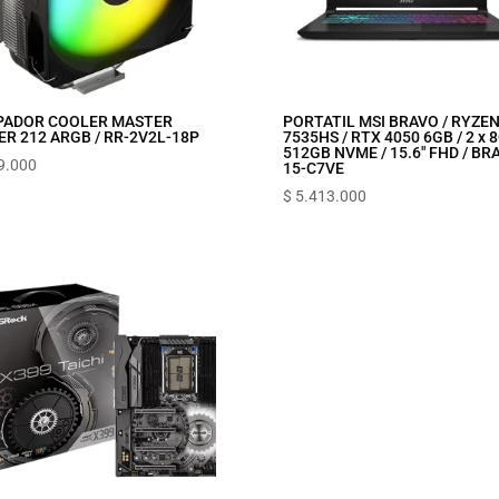
IPADOR COOLER MASTER
PORTATIL MSI BRAVO / RYZEN
R 212 ARGB / RR-2V2L-18P
7535HS / RTX 4050 6GB / 2 x 8
512GB NVME / 15.6″ FHD / BR
9.000
15-C7VE
$
5.413.000