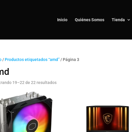
Inicio
Quiénes Somos
Tienda
o
/
Productos etiquetados “amd”
/ Página 3
md
rando 19–22 de 22 resultados