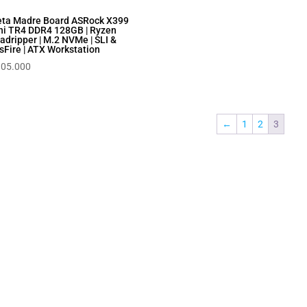
eta Madre Board ASRock X399
hi TR4 DDR4 128GB | Ryzen
adripper | M.2 NVMe | SLI &
sFire | ATX Workstation
105.000
←
1
2
3