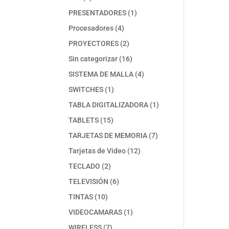
productos
1
PRESENTADORES
1
producto
4
Procesadores
4
productos
2
PROYECTORES
2
productos
16
Sin categorizar
16
productos
4
SISTEMA DE MALLA
4
productos
1
SWITCHES
1
producto
1
TABLA DIGITALIZADORA
1
producto
15
TABLETS
15
productos
7
TARJETAS DE MEMORIA
7
productos
12
Tarjetas de Video
12
productos
2
TECLADO
2
productos
6
TELEVISIÓN
6
productos
10
TINTAS
10
productos
1
VIDEOCAMARAS
1
producto
7
WIRELESS
7