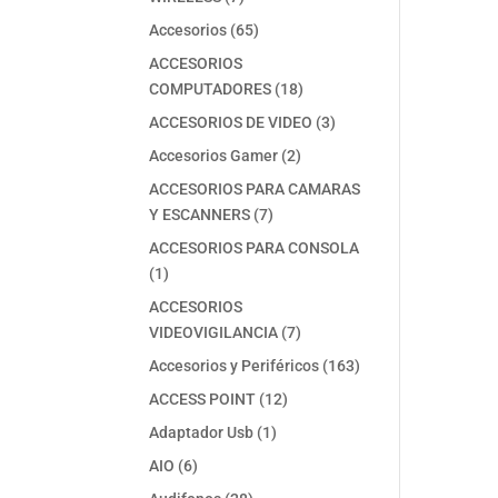
productos
65
Accesorios
65
productos
ACCESORIOS
18
COMPUTADORES
18
productos
3
ACCESORIOS DE VIDEO
3
productos
2
Accesorios Gamer
2
productos
ACCESORIOS PARA CAMARAS
7
Y ESCANNERS
7
productos
ACCESORIOS PARA CONSOLA
1
1
producto
ACCESORIOS
7
VIDEOVIGILANCIA
7
productos
163
Accesorios y Periféricos
163
productos
12
ACCESS POINT
12
productos
1
Adaptador Usb
1
producto
6
AIO
6
productos