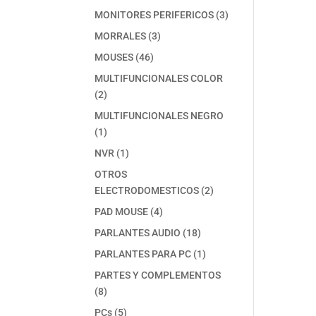
producto
3
MONITORES PERIFERICOS
3
productos
3
MORRALES
3
productos
46
MOUSES
46
productos
MULTIFUNCIONALES COLOR
2
2
productos
MULTIFUNCIONALES NEGRO
1
1
producto
1
NVR
1
producto
OTROS
2
ELECTRODOMESTICOS
2
productos
4
PAD MOUSE
4
productos
18
PARLANTES AUDIO
18
productos
1
PARLANTES PARA PC
1
producto
PARTES Y COMPLEMENTOS
8
8
productos
5
PCs
5