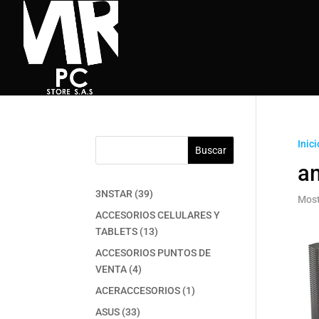
Inici
Buscar
a
39
3NSTAR
39
Most
productos
ACCESORIOS CELULARES Y
13
TABLETS
13
productos
ACCESORIOS PUNTOS DE
4
VENTA
4
productos
1
ACERACCESORIOS
1
producto
33
ASUS
33