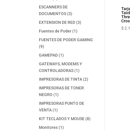
productos
ESCANNERS DE
Tarj
Taic
3
DOCUMENTOS
3
Thre
productos
Cros
3
EXTENSION DE RED
3
$
2.
productos
1
Fuentes de Poder
1
producto
FUENTES DE PODER GAMING
9
9
productos
1
GAMEPAD
1
producto
GATEWAYS, MODEMS Y
1
CONTROLADORAS
1
producto
2
IMPRESORAS DE TINTA
2
productos
IMPRESORAS DE TONER
1
NEGRO
1
producto
IMPRESORAS PUNTO DE
1
VENTA
1
producto
8
KIT TECLADOS Y MOUSE
8
productos
1
Monitores
1