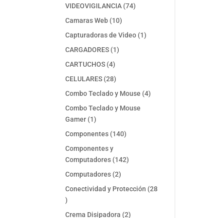
74
VIDEOVIGILANCIA
74
productos
10
Camaras Web
10
productos
1
Capturadoras de Video
1
producto
1
CARGADORES
1
producto
4
CARTUCHOS
4
productos
28
CELULARES
28
productos
4
Combo Teclado y Mouse
4
productos
Combo Teclado y Mouse
1
Gamer
1
producto
140
Componentes
140
productos
Componentes y
142
Computadores
142
productos
2
Computadores
2
productos
Conectividad y Protección
28
28
productos
2
Crema Disipadora
2