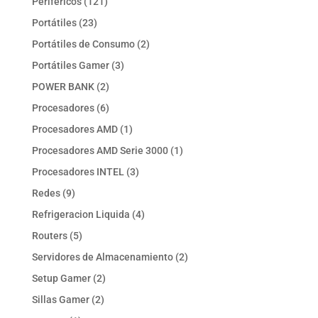
121
Periféricos
121
productos
23
Portátiles
23
productos
2
Portátiles de Consumo
2
productos
3
Portátiles Gamer
3
productos
2
POWER BANK
2
productos
6
Procesadores
6
productos
1
Procesadores AMD
1
producto
1
Procesadores AMD Serie 3000
1
producto
3
Procesadores INTEL
3
productos
9
Redes
9
productos
4
Refrigeracion Liquida
4
productos
5
Routers
5
productos
2
Servidores de Almacenamiento
2
productos
2
Setup Gamer
2
productos
2
Sillas Gamer
2
productos