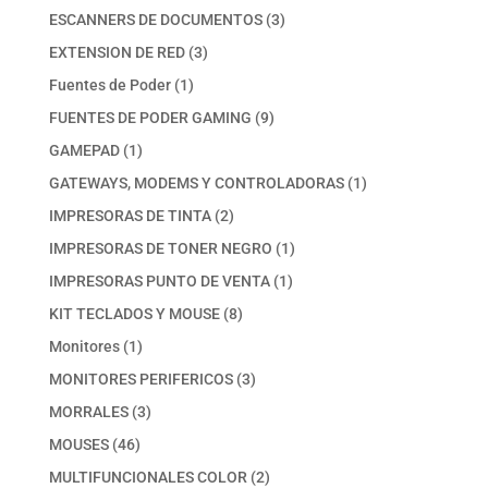
productos
3
ESCANNERS DE DOCUMENTOS
3
productos
3
EXTENSION DE RED
3
productos
1
Fuentes de Poder
1
producto
9
FUENTES DE PODER GAMING
9
productos
1
GAMEPAD
1
producto
1
GATEWAYS, MODEMS Y CONTROLADORAS
1
producto
2
IMPRESORAS DE TINTA
2
productos
1
IMPRESORAS DE TONER NEGRO
1
producto
1
IMPRESORAS PUNTO DE VENTA
1
producto
8
KIT TECLADOS Y MOUSE
8
productos
1
Monitores
1
producto
3
MONITORES PERIFERICOS
3
productos
3
MORRALES
3
productos
46
MOUSES
46
productos
2
MULTIFUNCIONALES COLOR
2