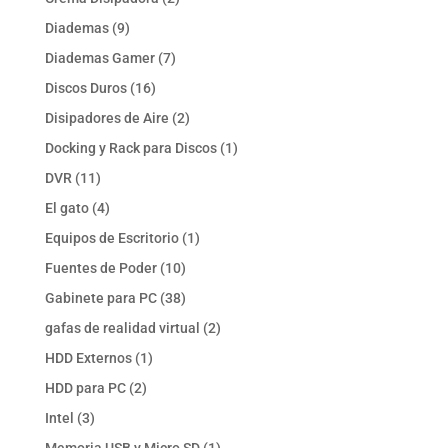
productos
9
Diademas
9
productos
7
Diademas Gamer
7
productos
16
Discos Duros
16
productos
2
Disipadores de Aire
2
productos
1
Docking y Rack para Discos
1
producto
11
DVR
11
productos
4
El gato
4
productos
1
Equipos de Escritorio
1
producto
10
Fuentes de Poder
10
productos
38
Gabinete para PC
38
productos
2
gafas de realidad virtual
2
productos
1
HDD Externos
1
producto
2
HDD para PC
2
productos
3
Intel
3
productos
1