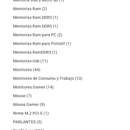
Memoria USB y Micro SD
1
producto
2
Memorias Ram
2
productos
1
Memorias Ram DDR3
1
producto
1
Memorias Ram DDR5
1
producto
2
Memorias Ram para PC
2
productos
1
Memorias Ram para Portatil
1
producto
1
Memorias RamDDR3
1
producto
11
Memorias Usb
11
productos
44
Monitores
44
productos
13
Monitores de Consumo y Trabajo
13
productos
14
Monitores Gamer
14
productos
7
Mouse
7
productos
9
Mouse Gamer
9
productos
1
Nvme M.2 PCI-E
1
producto
5
PARLANTES
5
productos