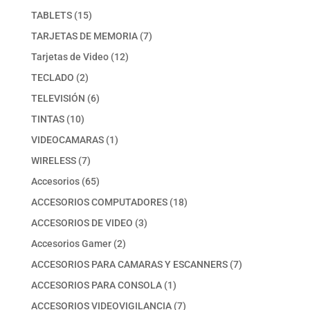
producto
15
TABLETS
15
productos
7
TARJETAS DE MEMORIA
7
productos
12
Tarjetas de Video
12
productos
2
TECLADO
2
productos
6
TELEVISIÓN
6
productos
10
TINTAS
10
productos
1
VIDEOCAMARAS
1
producto
7
WIRELESS
7
productos
65
Accesorios
65
productos
18
ACCESORIOS COMPUTADORES
18
productos
3
ACCESORIOS DE VIDEO
3
productos
2
Accesorios Gamer
2
productos
7
ACCESORIOS PARA CAMARAS Y ESCANNERS
7
productos
1
ACCESORIOS PARA CONSOLA
1
producto
7
ACCESORIOS VIDEOVIGILANCIA
7