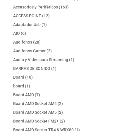
productos
163
Accesorios y Periféricos
163
productos
12
ACCESS POINT
12
productos
1
Adaptador Usb
1
producto
6
AIO
6
productos
28
Audifonos
28
productos
2
Audifonos Gamer
2
productos
1
Audio y Video para Streaming
1
producto
1
BARRAS DE SONIDO
1
producto
10
Board
10
productos
1
board
1
producto
7
Board AMD
7
productos
2
Board AMD Socket AM4
2
productos
2
Board AMD Socket AM5
2
productos
2
Board AMD Socket FM2+
2
productos
1
Board AMD Socket TR4 & WRX80
1