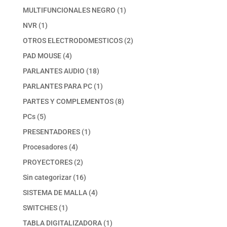
productos
1
MULTIFUNCIONALES NEGRO
1
producto
1
NVR
1
producto
2
OTROS ELECTRODOMESTICOS
2
productos
4
PAD MOUSE
4
productos
18
PARLANTES AUDIO
18
productos
1
PARLANTES PARA PC
1
producto
8
PARTES Y COMPLEMENTOS
8
productos
5
PCs
5
productos
1
PRESENTADORES
1
producto
4
Procesadores
4
productos
2
PROYECTORES
2
productos
16
Sin categorizar
16
productos
4
SISTEMA DE MALLA
4
productos
1
SWITCHES
1
producto
1
TABLA DIGITALIZADORA
1