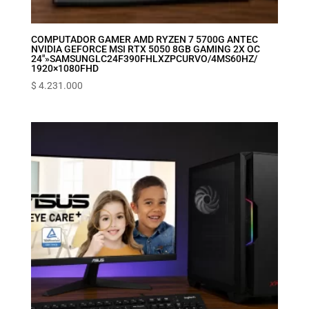
COMPUTADOR GAMER AMD RYZEN 7 5700G ANTEC
NVIDIA GEFORCE MSI RTX 5050 8GB GAMING 2X OC
24″»‎SAMSUNG‎LC24F390FHLXZP‎CURVO‎/‎4MS‎60HZ‎/‎
1920×1080‎FHD
$
4.231.000