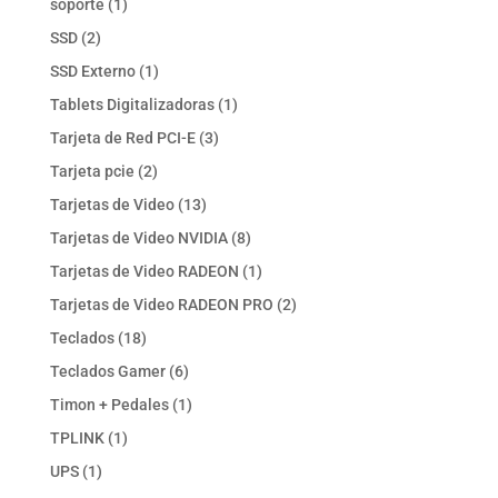
1
soporte
1
producto
2
SSD
2
productos
1
SSD Externo
1
producto
1
Tablets Digitalizadoras
1
producto
3
Tarjeta de Red PCI-E
3
productos
2
Tarjeta pcie
2
productos
13
Tarjetas de Video
13
productos
8
Tarjetas de Video NVIDIA
8
productos
1
Tarjetas de Video RADEON
1
producto
2
Tarjetas de Video RADEON PRO
2
productos
18
Teclados
18
productos
6
Teclados Gamer
6
productos
1
Timon + Pedales
1
producto
1
TPLINK
1
producto
1
UPS
1
producto