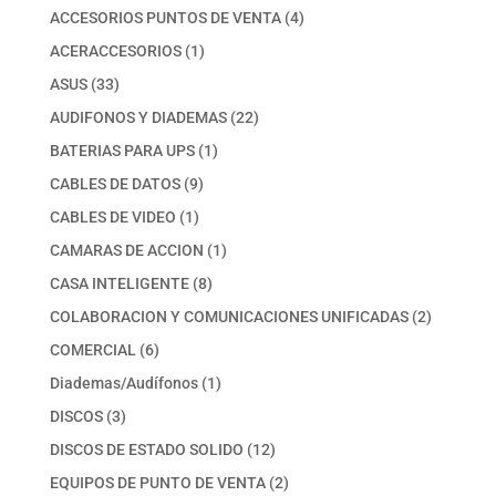
productos
4
ACCESORIOS PUNTOS DE VENTA
4
productos
1
ACERACCESORIOS
1
producto
33
ASUS
33
productos
22
AUDIFONOS Y DIADEMAS
22
productos
1
BATERIAS PARA UPS
1
producto
9
CABLES DE DATOS
9
productos
1
CABLES DE VIDEO
1
producto
1
CAMARAS DE ACCION
1
producto
8
CASA INTELIGENTE
8
productos
2
COLABORACION Y COMUNICACIONES UNIFICADAS
2
productos
6
COMERCIAL
6
productos
1
Diademas/Audífonos
1
producto
3
DISCOS
3
productos
12
DISCOS DE ESTADO SOLIDO
12
productos
2
EQUIPOS DE PUNTO DE VENTA
2