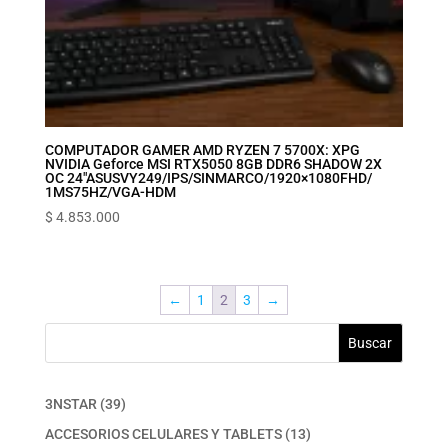
COMPUTADOR GAMER AMD RYZEN 7 5700X: XPG
NVIDIA Geforce MSI RTX5050 8GB DDR6 SHADOW 2X
OC 24″‎ASUS‎VY249‎/‎IPS‎/‎SIN‎MARCO‎/‎1920×1080‎FHD‎/‎
1MS‎75HZ/‎VGA-HDM
$
4.853.000
←
1
2
3
→
Buscar
39
3NSTAR
39
productos
13
ACCESORIOS CELULARES Y TABLETS
13