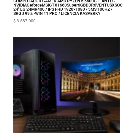
COMPUTADOR GAMER AMD RYZEN 5 5600GT: ANTEC
NVIDIA‎Geforce‎MSI‎GTX‎1660‎Super‎6GB‎DDR6‎VENTUS‎XS‎OC
24″ LG 24MR400 / IPS FHD 1920×1080 / 5MS 100HZ /
SRGB 99% •WIN 11 PRO / LICENCIA KASPERKY
$
3.587.000