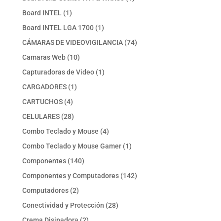
producto
1
Board INTEL
1
producto
1
Board INTEL LGA 1700
1
producto
74
CÁMARAS DE VIDEOVIGILANCIA
74
productos
10
Camaras Web
10
productos
1
Capturadoras de Video
1
producto
1
CARGADORES
1
producto
4
CARTUCHOS
4
productos
28
CELULARES
28
productos
4
Combo Teclado y Mouse
4
productos
1
Combo Teclado y Mouse Gamer
1
producto
140
Componentes
140
productos
142
Componentes y Computadores
142
productos
2
Computadores
2
productos
28
Conectividad y Protección
28
productos
2
Crema Disipadora
2