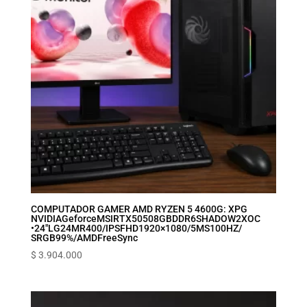
COMPUTADOR GAMER AMD RYZEN 5 4600G: XPG
NVIDIA‎Geforce‎MSI‎RTX5050‎8GB‎DDR6‎SHADOW‎2X‎OC
•24″‎LG‎24MR400‎/‎IPS‎FHD‎1920×1080‎/‎5MS‎100HZ‎/‎
SRGB‎99%‎/‎AMD‎FreeSync
$
3.904.000