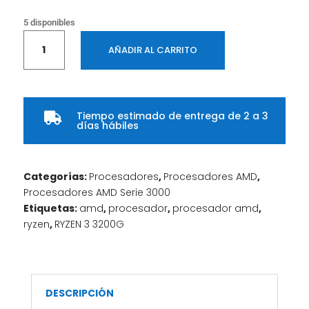
5 disponibles
Procesador
AÑADIR AL CARRITO
AMD
Ryzen
3
3200G
Tiempo estimado de entrega de 2 a 3
4

días hábiles
Cores
OEM
–
Categorías:
Procesadores
,
Procesadores AMD
,
3.6
Procesadores AMD Serie 3000
GHz
Etiquetas:
amd
,
procesador
,
procesador amd
,
(Boost
ryzen
,
RYZEN 3 3200G
4.0
GHz)
cantidad
DESCRIPCIÓN