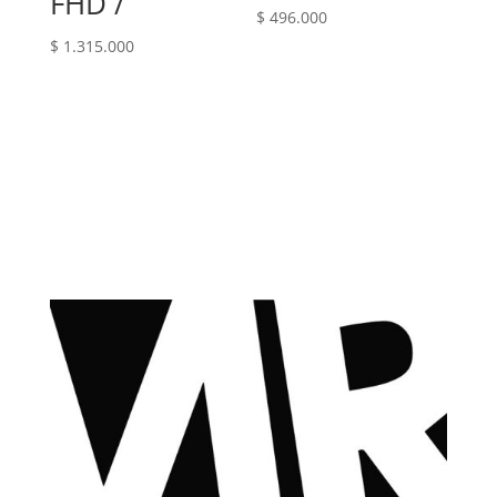
FHD /
$
496.000
$
1.315.000