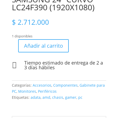
LC24F390 (1920X1080)
$
2.712.000
1 disponibles
Añadir al carrito
COMPUTADOR
GAMER
AMD
Tiempo estimado de entrega de 2 a

RYZEN
3 días hábiles
5
5600G
ANTEC
Categorías:
Accesorios
,
Componentes
,
Gabinete para
MONITOR
PC
,
Monitores
,
Periféricos
SAMSUNG
Etiquetas:
adata
,
amd
,
chasis
,
gamer
,
pc
24"
CURVO
LC24F390