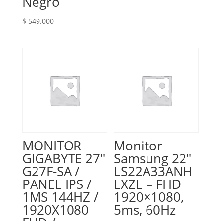
Negro
$
549.000
MONITOR
Monitor
GIGABYTE 27″
Samsung 22″
G27F-SA /
LS22A33ANH
PANEL IPS /
LXZL – FHD
1MS 144HZ /
1920×1080,
1920X1080
5ms, 60Hz