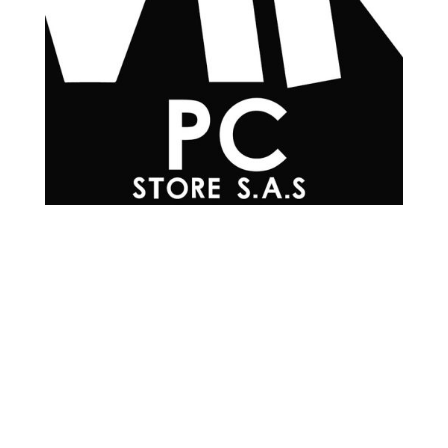
Teléfonos

+57 601 7048502
+57
310 565 0594
+57
302 215 0576
+57
304 200 3817
+57
300 293 4930
Correo Electrónico

info@mrpc.com.co