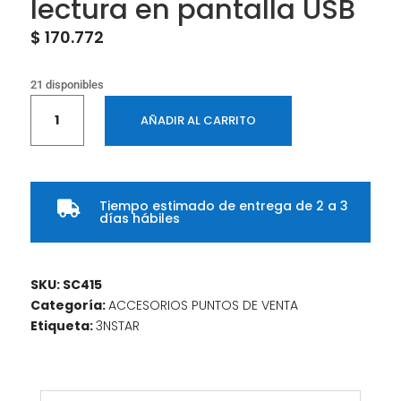
lectura en pantalla USB
$
170.772
21 disponibles
Escáner
AÑADIR AL CARRITO
Lector
código
de
barras
Tiempo estimado de entrega de 2 a 3
SC415

días hábiles
3nStar
2D,
soporte
SKU:
SC415
caidas
Categoría:
ACCESORIOS PUNTOS DE VENTA
de
Etiqueta:
3NSTAR
1,5
mts,
640*480pixeles,
lectura