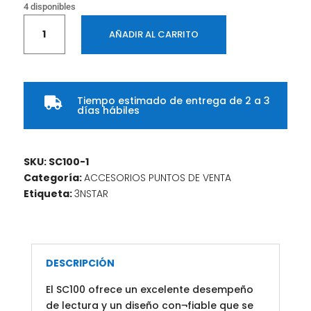
4 disponibles
Lector
AÑADIR AL CARRITO
de
codigo
de
barras
Tiempo estimado de entrega de 2 a 3
3NSTAR

días hábiles
soporte
manos
libres
SKU:
SC100-1
cantidad
Categoría:
ACCESORIOS PUNTOS DE VENTA
Etiqueta:
3NSTAR
DESCRIPCIÓN
El SC100 ofrece un excelente desempeño
de lectura y un diseño con¬fiable que se