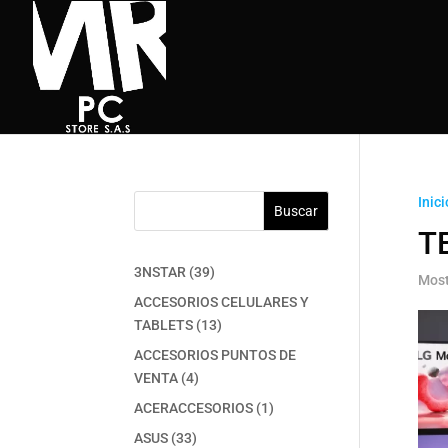
Inici
Buscar
T
39
3NSTAR
39
Most
productos
ACCESORIOS CELULARES Y
13
TABLETS
13
productos
ACCESORIOS PUNTOS DE
4
VENTA
4
productos
1
ACERACCESORIOS
1
producto
33
ASUS
33