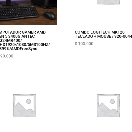
MPUTADOR GAMER AMD
COMBO LOGITECH MK120
EN 5 3400G ANTEC
TECLADO + MOUSE / 920-004
LG‎24MR400‎/‎
$
100.000
FHD‎1920×1080‎/‎5MS‎100HZ‎/‎
‎99%‎/‎AMD‎FreeSync
290.000