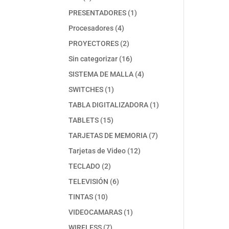
productos
1
PRESENTADORES
1
producto
4
Procesadores
4
productos
2
PROYECTORES
2
productos
16
Sin categorizar
16
productos
4
SISTEMA DE MALLA
4
productos
1
SWITCHES
1
producto
1
TABLA DIGITALIZADORA
1
producto
15
TABLETS
15
productos
7
TARJETAS DE MEMORIA
7
productos
12
Tarjetas de Video
12
productos
2
TECLADO
2
productos
6
TELEVISIÓN
6
productos
10
TINTAS
10
productos
1
VIDEOCAMARAS
1
producto
7
WIRELESS
7