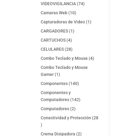
74
VIDEOVIGILANCIA
74
productos
10
Camaras Web
10
productos
1
Capturadoras de Video
1
producto
1
CARGADORES
1
producto
4
CARTUCHOS
4
productos
28
CELULARES
28
productos
4
Combo Teclado y Mouse
4
productos
Combo Teclado y Mouse
1
Gamer
1
producto
140
Componentes
140
productos
Componentes y
142
Computadores
142
productos
2
Computadores
2
productos
Conectividad y Protección
28
28
productos
2
Crema Disipadora
2