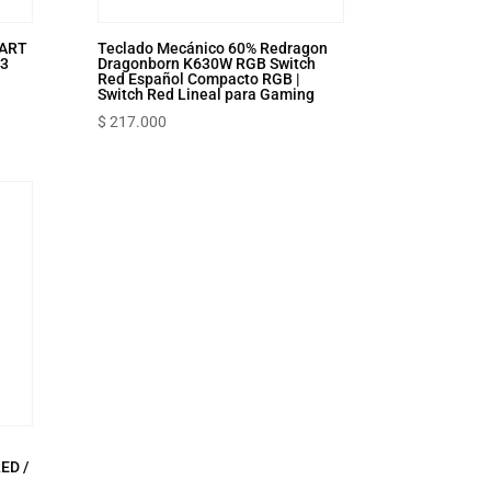
MART
Teclado Mecánico 60% Redragon
23
Dragonborn K630W RGB Switch
Red Español Compacto RGB |
Switch Red Lineal para Gaming
$
217.000
ED /