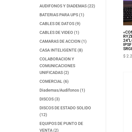
productos
22
AUDIFONOS Y DIADEMAS
22
productos
1
BATERIAS PARA UPS
1
producto
9
CABLES DE DATOS
9
productos
1
«CO
CABLES DE VIDEO
1
RYZ
producto
24″‎
1
CAMARAS DE ACCION
1
IPS‎
producto
SRGB
8
CASA INTELIGENTE
8
$
2.
productos
COLABORACION Y
COMUNICACIONES
2
UNIFICADAS
2
productos
6
COMERCIAL
6
productos
1
Diademas/Audífonos
1
producto
3
DISCOS
3
productos
DISCOS DE ESTADO SOLIDO
12
12
productos
EQUIPOS DE PUNTO DE
2
VENTA
2