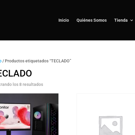
Inicio
Quiénes Somos
Tienda
o
/ Productos etiquetados “TECLADO”
ECLADO
rando los 8 resultados