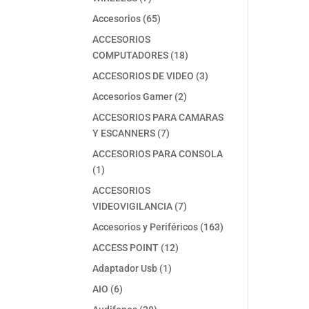
productos
65
Accesorios
65
productos
ACCESORIOS
18
COMPUTADORES
18
productos
3
ACCESORIOS DE VIDEO
3
productos
2
Accesorios Gamer
2
productos
ACCESORIOS PARA CAMARAS
7
Y ESCANNERS
7
productos
ACCESORIOS PARA CONSOLA
1
1
producto
ACCESORIOS
7
VIDEOVIGILANCIA
7
productos
163
Accesorios y Periféricos
163
productos
12
ACCESS POINT
12
productos
1
Adaptador Usb
1
producto
6
AIO
6
productos