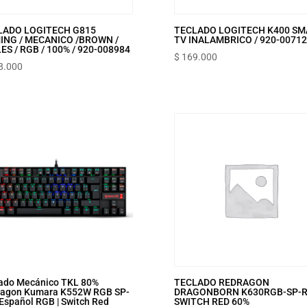
LADO LOGITECH G815
TECLADO LOGITECH K400 S
ING / MECANICO /BROWN /
TV INALAMBRICO / 920-0071
ES / RGB / 100% / 920-008984
$
169.000
8.000
ado Mecánico TKL 80%
TECLADO REDRAGON
ragon Kumara K552W RGB SP-
DRAGONBORN K630RGB-SP-R
Español RGB | Switch Red
SWITCH RED 60%