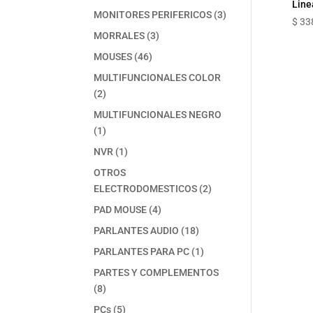
Line
producto
3
MONITORES PERIFERICOS
3
$
33
productos
3
MORRALES
3
productos
46
MOUSES
46
productos
MULTIFUNCIONALES COLOR
2
2
productos
MULTIFUNCIONALES NEGRO
1
1
producto
1
NVR
1
producto
OTROS
2
ELECTRODOMESTICOS
2
productos
4
PAD MOUSE
4
productos
18
PARLANTES AUDIO
18
productos
1
PARLANTES PARA PC
1
producto
PARTES Y COMPLEMENTOS
8
8
productos
5
PCs
5