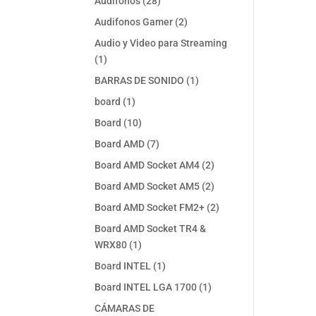
28
Audifonos
28
productos
2
Audifonos Gamer
2
productos
Audio y Video para Streaming
1
1
producto
1
BARRAS DE SONIDO
1
producto
1
board
1
producto
10
Board
10
productos
7
Board AMD
7
productos
2
Board AMD Socket AM4
2
productos
2
Board AMD Socket AM5
2
productos
2
Board AMD Socket FM2+
2
productos
Board AMD Socket TR4 &
1
WRX80
1
producto
1
Board INTEL
1
producto
1
Board INTEL LGA 1700
1
producto
CÁMARAS DE