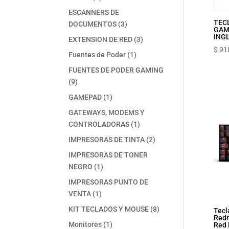
productos
ESCANNERS DE
TEC
3
DOCUMENTOS
3
GAM
productos
INGL
3
EXTENSION DE RED
3
$
91
productos
1
Fuentes de Poder
1
producto
FUENTES DE PODER GAMING
9
9
productos
1
GAMEPAD
1
producto
GATEWAYS, MODEMS Y
1
CONTROLADORAS
1
producto
2
IMPRESORAS DE TINTA
2
productos
IMPRESORAS DE TONER
1
NEGRO
1
producto
IMPRESORAS PUNTO DE
1
VENTA
1
producto
8
KIT TECLADOS Y MOUSE
8
Tecl
Red
productos
1
Monitores
1
Red 