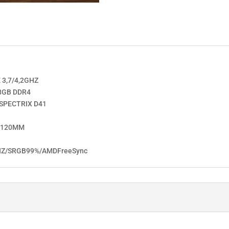
 3,7/4,2GHZ
8GB DDR4
SPECTRIX D41
4X120MM
Z‎/‎SRGB‎99%‎/‎AMD‎FreeSync