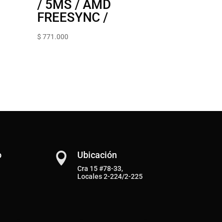
/ 5MS / AMD
FREESYNC /
$
771.000
o
Ubicación

Cra 15 #78-33,
Locales 2-224/2-225