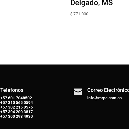
Delgado, MS
$
771.000
Teléfonos
Correo Electrónic

+57 601 7048502
info@mrpc.com.co
+57
310 565 0594
+57
302 215 0576
+57
304 200 3817
+57
300 293 4930