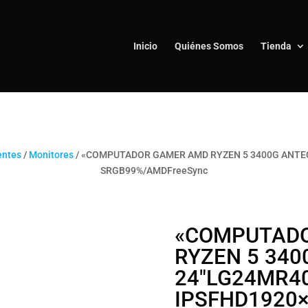
Inicio
Quiénes Somos
Tienda
ntes
/
Monitores
/ «COMPUTADOR GAMER AMD RYZEN 5 3400G ANTEC 24″‎
SRGB‎99%‎/‎AMD‎FreeSync
«COMPUTAD
RYZEN 5 340
24″‎LG‎24MR400
IPS‎FHD‎1920×