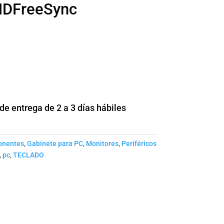
MD‎FreeSync
e entrega de 2 a 3 días hábiles
nentes
,
Gabinete para PC
,
Monitores
,
Periféricos
,
pc
,
TECLADO
‎