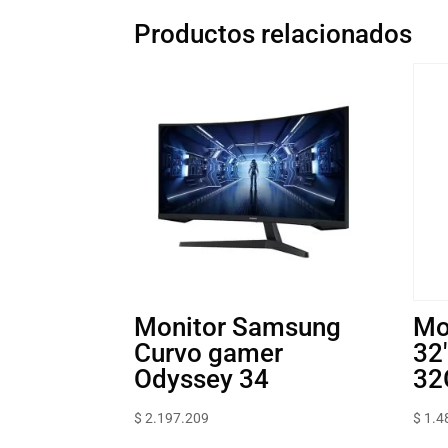
Productos relacionados
Monitor Samsung
Mo
Curvo gamer
32
Odyssey 34
32
$
2.197.209
$
1.4