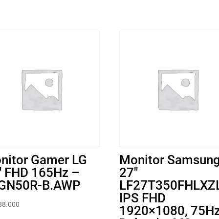
nitor Gamer LG
Monitor Samsun
″ FHD 165Hz –
27″
GN50R-B.AWP
LF27T350FHLXZ
IPS FHD
88.000
1920×1080, 75Hz