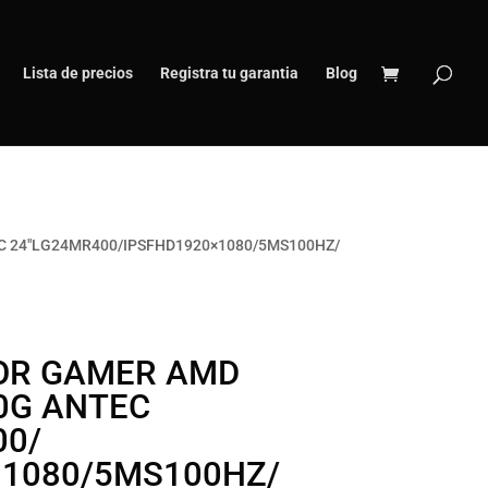
Lista de precios
Registra tu garantia
Blog
LG‎24MR400‎/‎IPS‎FHD‎1920×1080‎/‎5MS‎100HZ‎/‎
OR GAMER AMD
0G ANTEC
‎/‎
1080‎/‎5MS‎100HZ‎/‎