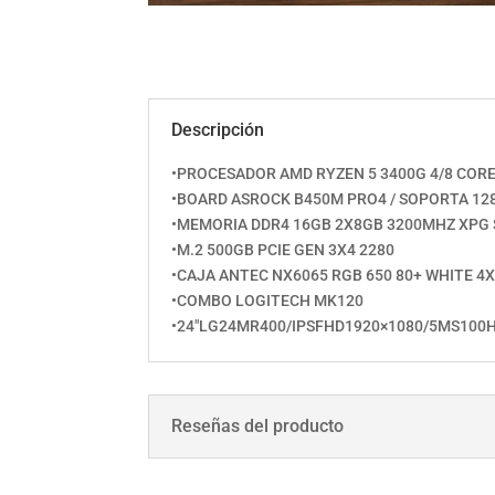
Descripción
•PROCESADOR AMD RYZEN 5 3400G 4/8 CORE
•BOARD ASROCK B450M PRO4 / SOPORTA 12
•MEMORIA DDR4 16GB 2X8GB 3200MHZ XPG 
•M.2 500GB PCIE GEN 3X4 2280
•CAJA ANTEC NX6065 RGB 650 80+ WHITE 
•COMBO LOGITECH MK120
•24″‎LG‎24MR400‎/‎IPS‎FHD‎1920×1080‎/‎5MS‎100H
Reseñas del producto