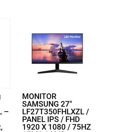
g
MONITOR
SAMSUNG 27″
L –
LF27T350FHLXZL /
PANEL IPS / FHD
,
1920 X 1080 / 75HZ