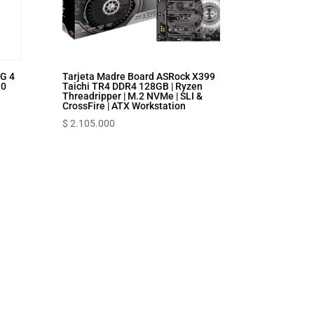
G 4
Tarjeta Madre Board ASRock X399
.0
Taichi TR4 DDR4 128GB | Ryzen
Threadripper | M.2 NVMe | SLI &
CrossFire | ATX Workstation
$
2.105.000