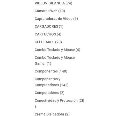
74
VIDEOVIGILANCIA
74
productos
10
Camaras Web
10
productos
1
Capturadoras de Video
1
producto
1
CARGADORES
1
producto
4
CARTUCHOS
4
productos
28
CELULARES
28
productos
4
Combo Teclado y Mouse
4
productos
Combo Teclado y Mouse
1
Gamer
1
producto
140
Componentes
140
productos
Componentes y
142
Computadores
142
productos
2
Computadores
2
productos
Conectividad y Protección
28
28
productos
2
Crema Disipadora
2