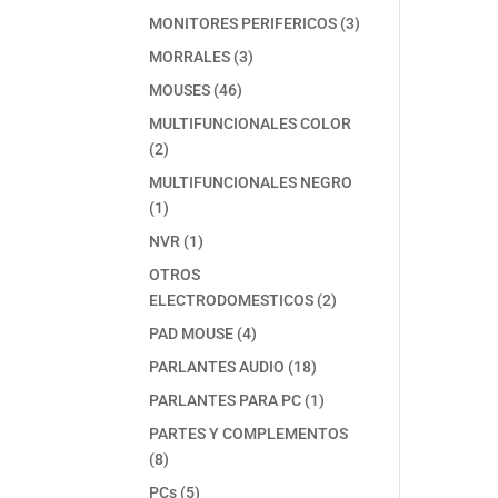
producto
3
MONITORES PERIFERICOS
3
productos
3
MORRALES
3
productos
46
MOUSES
46
productos
MULTIFUNCIONALES COLOR
2
2
productos
MULTIFUNCIONALES NEGRO
1
1
producto
1
NVR
1
producto
OTROS
2
ELECTRODOMESTICOS
2
productos
4
PAD MOUSE
4
productos
18
PARLANTES AUDIO
18
productos
1
PARLANTES PARA PC
1
producto
PARTES Y COMPLEMENTOS
8
8
productos
5
PCs
5