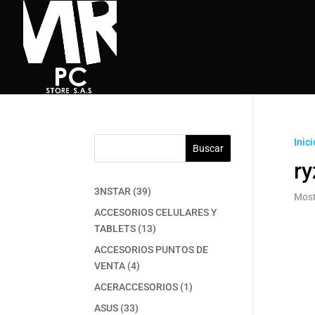
Inici
Buscar
r
39
3NSTAR
39
Most
productos
ACCESORIOS CELULARES Y
13
TABLETS
13
productos
ACCESORIOS PUNTOS DE
4
VENTA
4
productos
1
ACERACCESORIOS
1
producto
33
ASUS
33