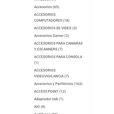
productos
65
Accesorios
65
productos
ACCESORIOS
18
COMPUTADORES
18
productos
3
ACCESORIOS DE VIDEO
3
productos
2
Accesorios Gamer
2
productos
ACCESORIOS PARA CAMARAS
7
Y ESCANNERS
7
productos
ACCESORIOS PARA CONSOLA
1
1
producto
ACCESORIOS
7
VIDEOVIGILANCIA
7
productos
163
Accesorios y Periféricos
163
productos
12
ACCESS POINT
12
productos
1
Adaptador Usb
1
producto
6
AIO
6
productos