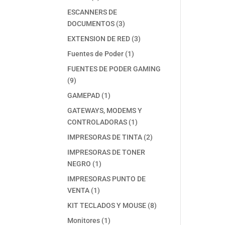
productos
ESCANNERS DE
3
DOCUMENTOS
3
productos
3
EXTENSION DE RED
3
productos
1
Fuentes de Poder
1
producto
FUENTES DE PODER GAMING
9
9
productos
1
GAMEPAD
1
producto
GATEWAYS, MODEMS Y
1
CONTROLADORAS
1
producto
2
IMPRESORAS DE TINTA
2
productos
IMPRESORAS DE TONER
1
NEGRO
1
producto
IMPRESORAS PUNTO DE
1
VENTA
1
producto
8
KIT TECLADOS Y MOUSE
8
productos
1
Monitores
1