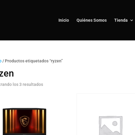
Inicio
Quiénes Somos
Tienda
o
/ Productos etiquetados “ryzen”
yzen
rando los 3 resultados