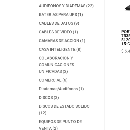
productos
22
AUDIFONOS Y DIADEMAS
22
productos
1
BATERIAS PARA UPS
1
producto
9
CABLES DE DATOS
9
productos
1
PORT
CABLES DE VIDEO
1
7535
producto
512G
1
CAMARAS DE ACCION
1
15-
producto
8
CASA INTELIGENTE
8
$
5.
productos
COLABORACION Y
COMUNICACIONES
2
UNIFICADAS
2
productos
6
COMERCIAL
6
productos
1
Diademas/Audífonos
1
producto
3
DISCOS
3
productos
DISCOS DE ESTADO SOLIDO
12
12
productos
EQUIPOS DE PUNTO DE
2
VENTA
2