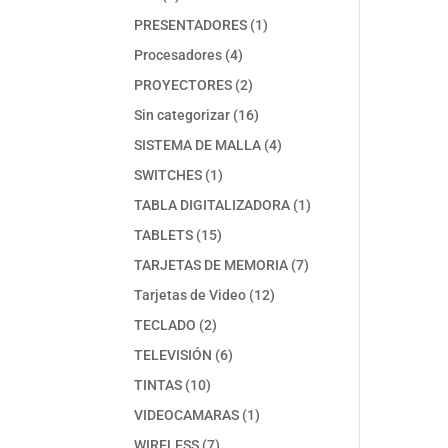
productos
1
PRESENTADORES
1
producto
4
Procesadores
4
productos
2
PROYECTORES
2
productos
16
Sin categorizar
16
productos
4
SISTEMA DE MALLA
4
productos
1
SWITCHES
1
producto
1
TABLA DIGITALIZADORA
1
producto
15
TABLETS
15
productos
7
TARJETAS DE MEMORIA
7
productos
12
Tarjetas de Video
12
productos
2
TECLADO
2
productos
6
TELEVISIÓN
6
productos
10
TINTAS
10
productos
1
VIDEOCAMARAS
1
producto
7
WIRELESS
7