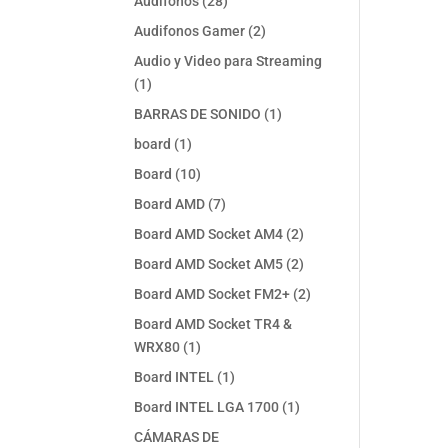
28
Audifonos
28
productos
2
Audifonos Gamer
2
productos
Audio y Video para Streaming
1
1
producto
1
BARRAS DE SONIDO
1
producto
1
board
1
producto
10
Board
10
productos
7
Board AMD
7
productos
2
Board AMD Socket AM4
2
productos
2
Board AMD Socket AM5
2
productos
2
Board AMD Socket FM2+
2
productos
Board AMD Socket TR4 &
1
WRX80
1
producto
1
Board INTEL
1
producto
1
Board INTEL LGA 1700
1
producto
CÁMARAS DE