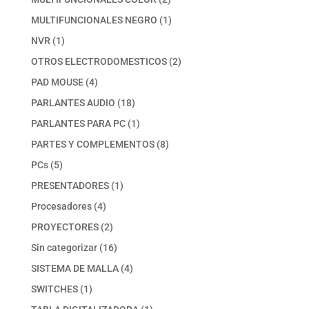
productos
1
MULTIFUNCIONALES NEGRO
1
producto
1
NVR
1
producto
2
OTROS ELECTRODOMESTICOS
2
productos
4
PAD MOUSE
4
productos
18
PARLANTES AUDIO
18
productos
1
PARLANTES PARA PC
1
producto
8
PARTES Y COMPLEMENTOS
8
productos
5
PCs
5
productos
1
PRESENTADORES
1
producto
4
Procesadores
4
productos
2
PROYECTORES
2
productos
16
Sin categorizar
16
productos
4
SISTEMA DE MALLA
4
productos
1
SWITCHES
1
producto
1