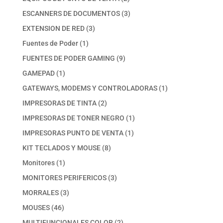
productos
3
ESCANNERS DE DOCUMENTOS
3
productos
3
EXTENSION DE RED
3
productos
1
Fuentes de Poder
1
producto
9
FUENTES DE PODER GAMING
9
productos
1
GAMEPAD
1
producto
1
GATEWAYS, MODEMS Y CONTROLADORAS
1
producto
2
IMPRESORAS DE TINTA
2
productos
1
IMPRESORAS DE TONER NEGRO
1
producto
1
IMPRESORAS PUNTO DE VENTA
1
producto
8
KIT TECLADOS Y MOUSE
8
productos
1
Monitores
1
producto
3
MONITORES PERIFERICOS
3
productos
3
MORRALES
3
productos
46
MOUSES
46
productos
2
MULTIFUNCIONALES COLOR
2