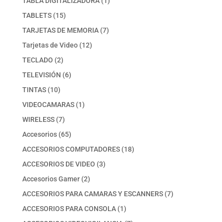
TABLA DIGITALIZADORA
1
producto
15
TABLETS
15
productos
7
TARJETAS DE MEMORIA
7
productos
12
Tarjetas de Video
12
productos
2
TECLADO
2
productos
6
TELEVISIÓN
6
productos
10
TINTAS
10
productos
1
VIDEOCAMARAS
1
producto
7
WIRELESS
7
productos
65
Accesorios
65
productos
18
ACCESORIOS COMPUTADORES
18
productos
3
ACCESORIOS DE VIDEO
3
productos
2
Accesorios Gamer
2
productos
7
ACCESORIOS PARA CAMARAS Y ESCANNERS
7
productos
1
ACCESORIOS PARA CONSOLA
1
producto