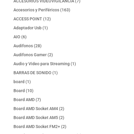
7
ACCESORIOS VIDEOVIGILANCIA
7
productos
163
Accesorios y Periféricos
163
productos
12
ACCESS POINT
12
productos
1
Adaptador Usb
1
producto
6
AIO
6
productos
28
Audifonos
28
productos
2
Audifonos Gamer
2
productos
1
Audio y Video para Streaming
1
producto
1
BARRAS DE SONIDO
1
producto
1
board
1
producto
10
Board
10
productos
7
Board AMD
7
productos
2
Board AMD Socket AM4
2
productos
2
Board AMD Socket AM5
2
productos
2
Board AMD Socket FM2+
2
productos