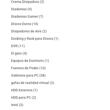
2
Crema Disipadora
2
productos
9
Diademas
9
productos
7
Diademas Gamer
7
productos
16
Discos Duros
16
productos
2
Disipadores de Aire
2
productos
1
Docking y Rack para Discos
1
producto
11
DVR
11
productos
4
El gato
4
productos
1
Equipos de Escritorio
1
producto
10
Fuentes de Poder
10
productos
38
Gabinete para PC
38
productos
2
gafas de realidad virtual
2
productos
1
HDD Externos
1
producto
2
HDD para PC
2
productos
3
Intel
3