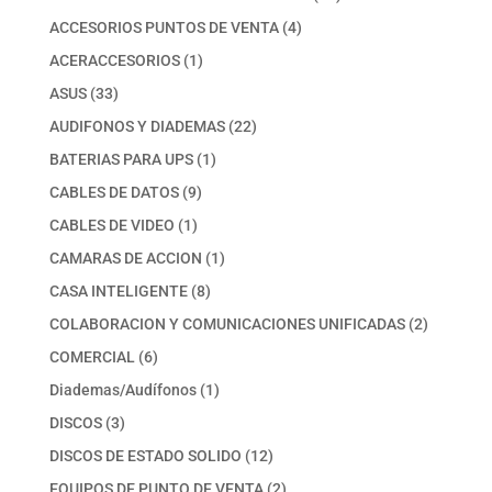
productos
4
ACCESORIOS PUNTOS DE VENTA
4
productos
1
ACERACCESORIOS
1
producto
33
ASUS
33
productos
22
AUDIFONOS Y DIADEMAS
22
productos
1
BATERIAS PARA UPS
1
producto
9
CABLES DE DATOS
9
productos
1
CABLES DE VIDEO
1
producto
1
CAMARAS DE ACCION
1
producto
8
CASA INTELIGENTE
8
productos
2
COLABORACION Y COMUNICACIONES UNIFICADAS
2
productos
6
COMERCIAL
6
productos
1
Diademas/Audífonos
1
producto
3
DISCOS
3
productos
12
DISCOS DE ESTADO SOLIDO
12
productos
2
EQUIPOS DE PUNTO DE VENTA
2