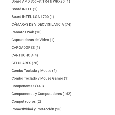
1
Board AMD Socket TR4 & WRX80
1
producto
1
Board INTEL
1
producto
1
Board INTEL LGA 1700
1
producto
74
CÁMARAS DE VIDEOVIGILANCIA
74
productos
10
Camaras Web
10
productos
1
Capturadoras de Video
1
producto
1
CARGADORES
1
producto
4
CARTUCHOS
4
productos
28
CELULARES
28
productos
4
Combo Teclado y Mouse
4
productos
1
Combo Teclado y Mouse Gamer
1
producto
140
Componentes
140
productos
142
Componentes y Computadores
142
productos
2
Computadores
2
productos
28
Conectividad y Protección
28
productos