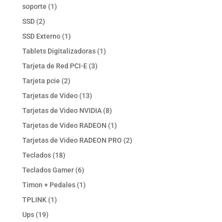
productos
1
soporte
1
producto
2
SSD
2
productos
1
SSD Externo
1
producto
1
Tablets Digitalizadoras
1
producto
3
Tarjeta de Red PCI-E
3
productos
2
Tarjeta pcie
2
productos
13
Tarjetas de Video
13
productos
8
Tarjetas de Video NVIDIA
8
productos
1
Tarjetas de Video RADEON
1
producto
2
Tarjetas de Video RADEON PRO
2
productos
18
Teclados
18
productos
6
Teclados Gamer
6
productos
1
Timon + Pedales
1
producto
1
TPLINK
1
producto
19
Ups
19