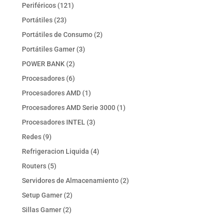
productos
121
Periféricos
121
productos
23
Portátiles
23
productos
2
Portátiles de Consumo
2
productos
3
Portátiles Gamer
3
productos
2
POWER BANK
2
productos
6
Procesadores
6
productos
1
Procesadores AMD
1
producto
1
Procesadores AMD Serie 3000
1
producto
3
Procesadores INTEL
3
productos
9
Redes
9
productos
4
Refrigeracion Liquida
4
productos
5
Routers
5
productos
2
Servidores de Almacenamiento
2
productos
2
Setup Gamer
2
productos
2
Sillas Gamer
2