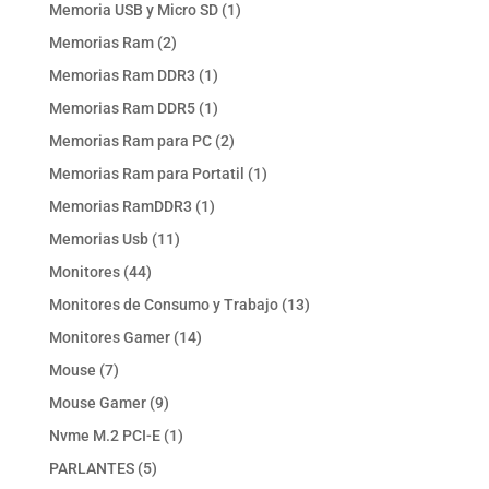
productos
1
Memoria USB y Micro SD
1
producto
2
Memorias Ram
2
productos
1
Memorias Ram DDR3
1
producto
1
Memorias Ram DDR5
1
producto
2
Memorias Ram para PC
2
productos
1
Memorias Ram para Portatil
1
producto
1
Memorias RamDDR3
1
producto
11
Memorias Usb
11
productos
44
Monitores
44
productos
13
Monitores de Consumo y Trabajo
13
productos
14
Monitores Gamer
14
productos
7
Mouse
7
productos
9
Mouse Gamer
9
productos
1
Nvme M.2 PCI-E
1
producto
5
PARLANTES
5