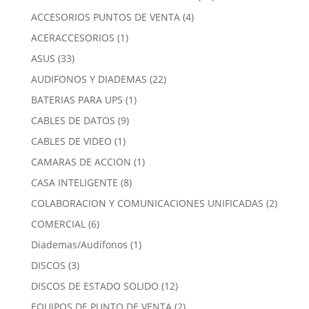
productos
4
ACCESORIOS PUNTOS DE VENTA
4
productos
1
ACERACCESORIOS
1
producto
33
ASUS
33
productos
22
AUDIFONOS Y DIADEMAS
22
productos
1
BATERIAS PARA UPS
1
producto
9
CABLES DE DATOS
9
productos
1
CABLES DE VIDEO
1
producto
1
CAMARAS DE ACCION
1
producto
8
CASA INTELIGENTE
8
productos
2
COLABORACION Y COMUNICACIONES UNIFICADAS
2
produc
6
COMERCIAL
6
productos
1
Diademas/Audífonos
1
producto
3
DISCOS
3
productos
12
DISCOS DE ESTADO SOLIDO
12
productos
2
EQUIPOS DE PUNTO DE VENTA
2