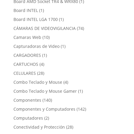
1
Board AMD Socket TR4 & WRX80
1
producto
1
Board INTEL
1
producto
1
Board INTEL LGA 1700
1
producto
74
CÁMARAS DE VIDEOVIGILANCIA
74
productos
10
Camaras Web
10
productos
1
Capturadoras de Video
1
producto
1
CARGADORES
1
producto
4
CARTUCHOS
4
productos
28
CELULARES
28
productos
4
Combo Teclado y Mouse
4
productos
1
Combo Teclado y Mouse Gamer
1
producto
140
Componentes
140
productos
142
Componentes y Computadores
142
productos
2
Computadores
2
productos
28
Conectividad y Protección
28
productos