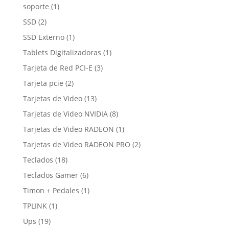
productos
1
soporte
1
producto
2
SSD
2
productos
1
SSD Externo
1
producto
1
Tablets Digitalizadoras
1
producto
3
Tarjeta de Red PCI-E
3
productos
2
Tarjeta pcie
2
productos
13
Tarjetas de Video
13
productos
8
Tarjetas de Video NVIDIA
8
productos
1
Tarjetas de Video RADEON
1
producto
2
Tarjetas de Video RADEON PRO
2
productos
18
Teclados
18
productos
6
Teclados Gamer
6
productos
1
Timon + Pedales
1
producto
1
TPLINK
1
producto
19
Ups
19