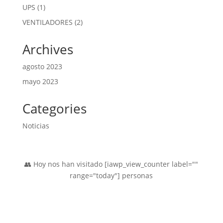
productos
1
UPS
1
producto
2
VENTILADORES
2
productos
Archives
agosto 2023
mayo 2023
Categories
Noticias
👥 Hoy nos han visitado [iawp_view_counter label=""
range="today"] personas