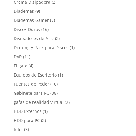
2
Crema Disipadora
2
productos
9
Diademas
9
productos
7
Diademas Gamer
7
productos
16
Discos Duros
16
productos
2
Disipadores de Aire
2
productos
1
Docking y Rack para Discos
1
producto
11
DVR
11
productos
4
El gato
4
productos
1
Equipos de Escritorio
1
producto
10
Fuentes de Poder
10
productos
38
Gabinete para PC
38
productos
2
gafas de realidad virtual
2
productos
1
HDD Externos
1
producto
2
HDD para PC
2
productos
3
Intel
3