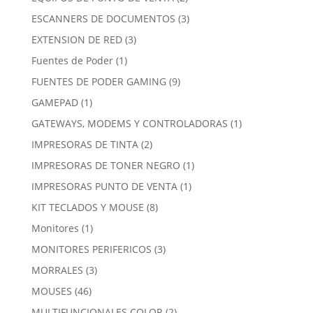
productos
3
ESCANNERS DE DOCUMENTOS
3
productos
3
EXTENSION DE RED
3
productos
1
Fuentes de Poder
1
producto
9
FUENTES DE PODER GAMING
9
productos
1
GAMEPAD
1
producto
1
GATEWAYS, MODEMS Y CONTROLADORAS
1
producto
2
IMPRESORAS DE TINTA
2
productos
1
IMPRESORAS DE TONER NEGRO
1
producto
1
IMPRESORAS PUNTO DE VENTA
1
producto
8
KIT TECLADOS Y MOUSE
8
productos
1
Monitores
1
producto
3
MONITORES PERIFERICOS
3
productos
3
MORRALES
3
productos
46
MOUSES
46
productos
2
MULTIFUNCIONALES COLOR
2