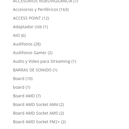
7
ACCESORIOS VIDEOVIGILANCIA
7
productos
163
Accesorios y Periféricos
163
productos
12
ACCESS POINT
12
productos
1
Adaptador Usb
1
producto
6
AIO
6
productos
28
Audifonos
28
productos
2
Audifonos Gamer
2
productos
1
Audio y Video para Streaming
1
producto
1
BARRAS DE SONIDO
1
producto
10
Board
10
productos
1
board
1
producto
7
Board AMD
7
productos
2
Board AMD Socket AM4
2
productos
2
Board AMD Socket AM5
2
productos
2
Board AMD Socket FM2+
2
productos