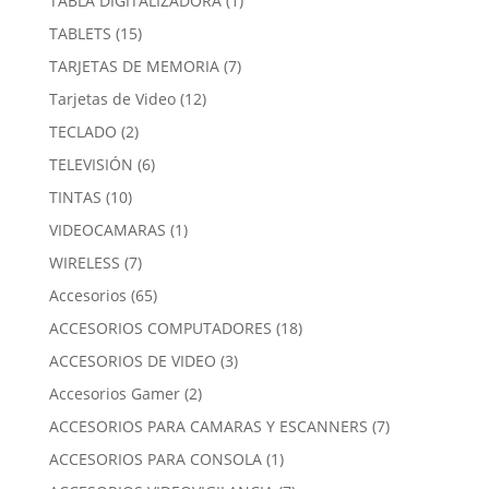
TABLA DIGITALIZADORA
1
producto
15
TABLETS
15
productos
7
TARJETAS DE MEMORIA
7
productos
12
Tarjetas de Video
12
productos
2
TECLADO
2
productos
6
TELEVISIÓN
6
productos
10
TINTAS
10
productos
1
VIDEOCAMARAS
1
producto
7
WIRELESS
7
productos
65
Accesorios
65
productos
18
ACCESORIOS COMPUTADORES
18
productos
3
ACCESORIOS DE VIDEO
3
productos
2
Accesorios Gamer
2
productos
7
ACCESORIOS PARA CAMARAS Y ESCANNERS
7
productos
1
ACCESORIOS PARA CONSOLA
1
producto