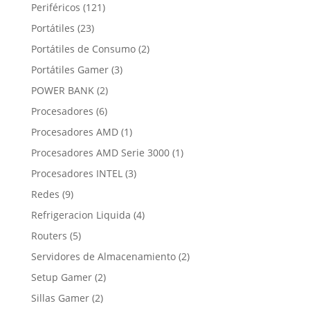
productos
121
Periféricos
121
productos
23
Portátiles
23
productos
2
Portátiles de Consumo
2
productos
3
Portátiles Gamer
3
productos
2
POWER BANK
2
productos
6
Procesadores
6
productos
1
Procesadores AMD
1
producto
1
Procesadores AMD Serie 3000
1
producto
3
Procesadores INTEL
3
productos
9
Redes
9
productos
4
Refrigeracion Liquida
4
productos
5
Routers
5
productos
2
Servidores de Almacenamiento
2
productos
2
Setup Gamer
2
productos
2
Sillas Gamer
2