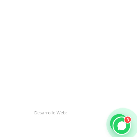
Desarrollo Web:
SystemsWeb.Net
3
necesitas ayuda