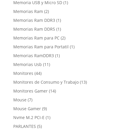
productos
1
Memoria USB y Micro SD
1
producto
2
Memorias Ram
2
productos
1
Memorias Ram DDR3
1
producto
1
Memorias Ram DDR5
1
producto
2
Memorias Ram para PC
2
productos
1
Memorias Ram para Portatil
1
producto
1
Memorias RamDDR3
1
producto
11
Memorias Usb
11
productos
44
Monitores
44
productos
13
Monitores de Consumo y Trabajo
13
productos
14
Monitores Gamer
14
productos
7
Mouse
7
productos
9
Mouse Gamer
9
productos
1
Nvme M.2 PCI-E
1
producto
5
PARLANTES
5