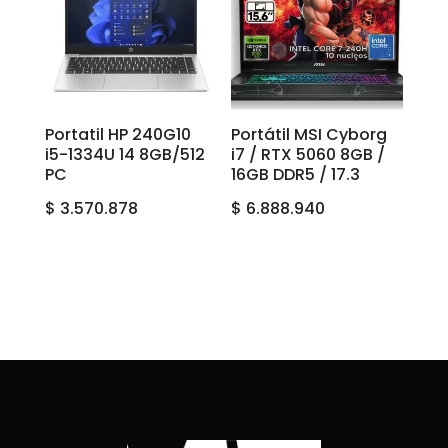
Portatil HP 240G10
Portátil MSI Cyborg
i5-1334U 14 8GB/512
i7 / RTX 5060 8GB /
PC
16GB DDR5 / 17.3
$
3.570.878
$
6.888.940