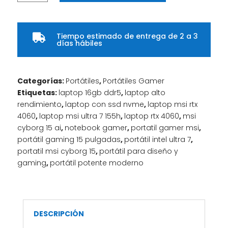
Cyborg
15
Ultra
Tiempo estimado de entrega de 2 a 3
7

días hábiles
155H
/
RTX
Categorías:
Portátiles
,
Portátiles Gamer
4060
Etiquetas:
laptop 16gb ddr5
,
laptop alto
/
rendimiento
,
laptop con ssd nvme
,
laptop msi rtx
16GB
4060
,
laptop msi ultra 7 155h
,
laptop rtx 4060
,
msi
DDR5
cyborg 15 ai
,
notebook gamer
,
portatil gamer msi
,
cantidad
portátil gaming 15 pulgadas
,
portátil intel ultra 7
,
portatil msi cyborg 15
,
portátil para diseño y
gaming
,
portátil potente moderno
DESCRIPCIÓN