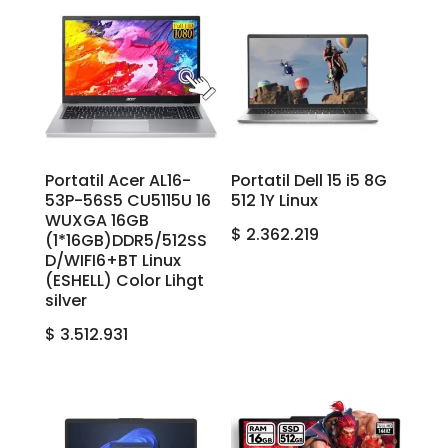
Portatil Acer AL16-
Portatil Dell 15 i5 8G
53P-56S5 CU5115U 16
512 1Y Linux
WUXGA 16GB
$
2.362.219
(1*16GB)DDR5/512SS
D/WIFI6+BT Linux
(ESHELL) Color Lihgt
silver
$
3.512.931