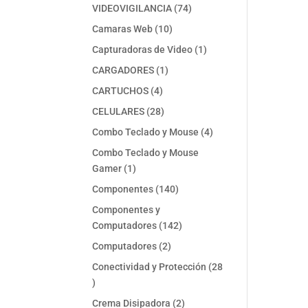
74
VIDEOVIGILANCIA
74
productos
10
Camaras Web
10
productos
1
Capturadoras de Video
1
producto
1
CARGADORES
1
producto
4
CARTUCHOS
4
productos
28
CELULARES
28
productos
4
Combo Teclado y Mouse
4
productos
Combo Teclado y Mouse
1
Gamer
1
producto
140
Componentes
140
productos
Componentes y
142
Computadores
142
productos
2
Computadores
2
productos
Conectividad y Protección
28
28
productos
2
Crema Disipadora
2