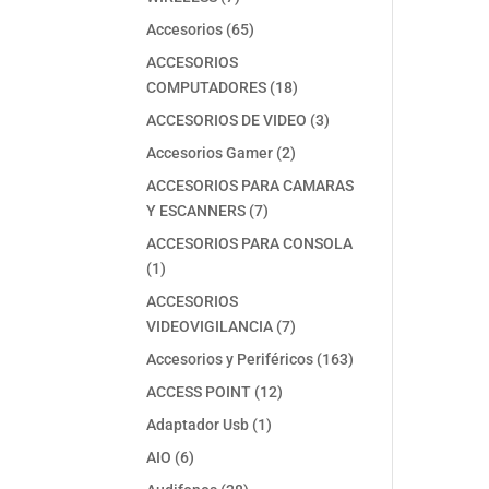
productos
65
Accesorios
65
productos
ACCESORIOS
18
COMPUTADORES
18
productos
3
ACCESORIOS DE VIDEO
3
productos
2
Accesorios Gamer
2
productos
ACCESORIOS PARA CAMARAS
7
Y ESCANNERS
7
productos
ACCESORIOS PARA CONSOLA
1
1
producto
ACCESORIOS
7
VIDEOVIGILANCIA
7
productos
163
Accesorios y Periféricos
163
productos
12
ACCESS POINT
12
productos
1
Adaptador Usb
1
producto
6
AIO
6
productos