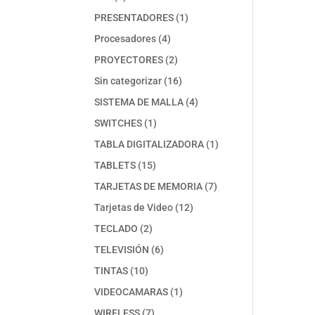
productos
1
PRESENTADORES
1
producto
4
Procesadores
4
productos
2
PROYECTORES
2
productos
16
Sin categorizar
16
productos
4
SISTEMA DE MALLA
4
productos
1
SWITCHES
1
producto
1
TABLA DIGITALIZADORA
1
producto
15
TABLETS
15
productos
7
TARJETAS DE MEMORIA
7
productos
12
Tarjetas de Video
12
productos
2
TECLADO
2
productos
6
TELEVISIÓN
6
productos
10
TINTAS
10
productos
1
VIDEOCAMARAS
1
producto
7
WIRELESS
7