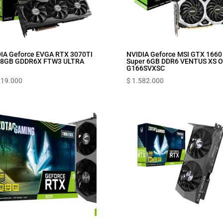
IA Geforce EVGA RTX 3070TI
NVIDIA Geforce MSI GTX 1660
 8GB GDDR6X FTW3 ULTRA
Super 6GB DDR6 VENTUS XS O
G166SVXSC
219.000
$
1.582.000