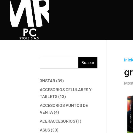
Inici
Buscar
gr
39
3NSTAR
39
Most
productos
ACCESORIOS CELULARES Y
13
TABLETS
13
productos
ACCESORIOS PUNTOS DE
4
VENTA
4
productos
1
ACERACCESORIOS
1
producto
33
ASUS
33