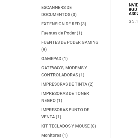
NVID
productos
ESCANNERS DE
8GB 
A30
3
DOCUMENTOS
3
$
3.
productos
3
EXTENSION DE RED
3
productos
1
Fuentes de Poder
1
producto
FUENTES DE PODER GAMING
9
9
productos
1
GAMEPAD
1
producto
GATEWAYS, MODEMS Y
1
CONTROLADORAS
1
producto
2
IMPRESORAS DE TINTA
2
productos
IMPRESORAS DE TONER
1
NEGRO
1
producto
IMPRESORAS PUNTO DE
1
VENTA
1
producto
8
KIT TECLADOS Y MOUSE
8
productos
1
Monitores
1