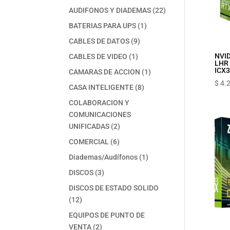
productos
22
AUDIFONOS Y DIADEMAS
22
productos
1
BATERIAS PARA UPS
1
producto
9
CABLES DE DATOS
9
productos
1
NVID
CABLES DE VIDEO
1
LHR
producto
ICX3
1
CAMARAS DE ACCION
1
producto
$
4.
8
CASA INTELIGENTE
8
productos
COLABORACION Y
COMUNICACIONES
2
UNIFICADAS
2
productos
6
COMERCIAL
6
productos
1
Diademas/Audífonos
1
producto
3
DISCOS
3
productos
DISCOS DE ESTADO SOLIDO
12
12
productos
EQUIPOS DE PUNTO DE
2
VENTA
2