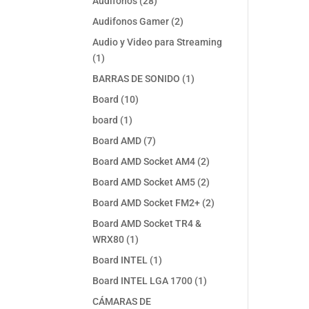
28
Audifonos
28
productos
2
Audifonos Gamer
2
productos
Audio y Video para Streaming
1
1
producto
1
BARRAS DE SONIDO
1
producto
10
Board
10
productos
1
board
1
producto
7
Board AMD
7
productos
2
Board AMD Socket AM4
2
productos
2
Board AMD Socket AM5
2
productos
2
Board AMD Socket FM2+
2
productos
Board AMD Socket TR4 &
1
WRX80
1
producto
1
Board INTEL
1
producto
1
Board INTEL LGA 1700
1
producto
CÁMARAS DE