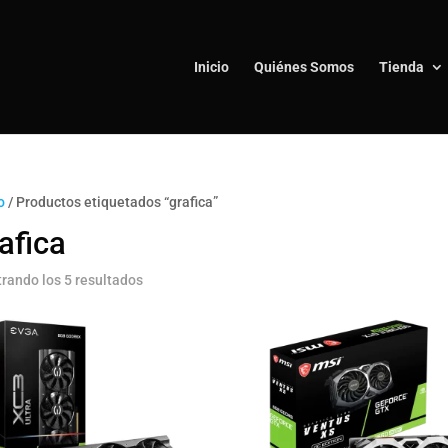
Inicio
Quiénes Somos
Tienda
o
/ Productos etiquetados “grafica”
afica
rando los 5 resultados