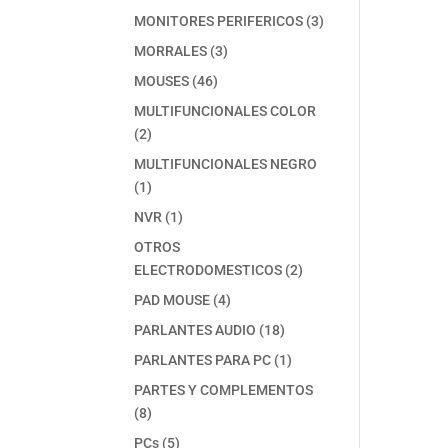
producto
3
MONITORES PERIFERICOS
3
productos
3
MORRALES
3
productos
46
MOUSES
46
productos
MULTIFUNCIONALES COLOR
2
2
productos
MULTIFUNCIONALES NEGRO
1
1
producto
1
NVR
1
producto
OTROS
2
ELECTRODOMESTICOS
2
productos
4
PAD MOUSE
4
productos
18
PARLANTES AUDIO
18
productos
1
PARLANTES PARA PC
1
producto
PARTES Y COMPLEMENTOS
8
8
productos
5
PCs
5