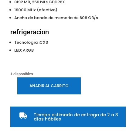
8192 MB, 256 bits GDDR6X
19000 MHz (efectivo)
Ancho de banda de memoria de 608 GB/s
refrigeracion
Tecnología iCX3
LED: ARGB
1 disponibles
AÑADIR AL CARRITO
NVIDIA
Geforce
EVGA
RTX
Tiempo estimado de entrega de 2 a 3

3070TI
días hábiles
LHR
8GB