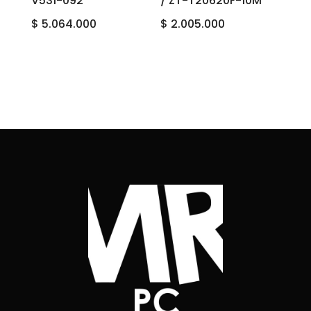
V531-092
/ ZT-T20620F-10M
$
5.064.000
$
2.005.000