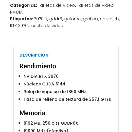
GDDR6X
Categorías:
Tarjetas de Video
,
Tarjetas de Video
FTW3
NVIDIA
ULTRA
Etiquetas:
3070 ti
,
gddr6
,
geforce
,
grafica
,
ndivia
,
rtx
,
ICX3
RTX 3070
,
tarjeta de video
cantidad
DESCRIPCIÓN
Rendimiento
NVIDIA RTX 3070 Ti
Núcleos CUDA 6144
Reloj de impulso de 1860 MHz
Tasa de relleno de textura de 357,1 GT/s
Memoria
8192 MB, 256 bits GDDR6X
19000 MHz (efectivo)