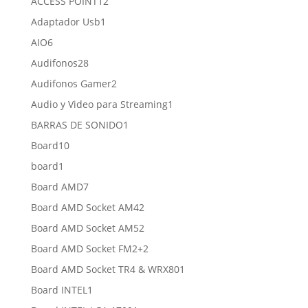
12
ACCESS POINT
12
productos
1
Adaptador Usb
1
producto
6
AIO
6
productos
28
Audifonos
28
productos
2
Audifonos Gamer
2
productos
1
Audio y Video para Streaming
1
producto
1
BARRAS DE SONIDO
1
producto
10
Board
10
productos
1
board
1
producto
7
Board AMD
7
productos
2
Board AMD Socket AM4
2
productos
2
Board AMD Socket AM5
2
productos
2
Board AMD Socket FM2+
2
productos
1
Board AMD Socket TR4 & WRX80
1
producto
1
Board INTEL
1
producto