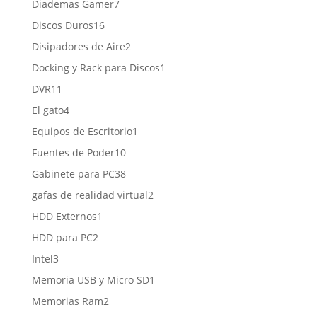
7
Diademas Gamer
7
productos
16
Discos Duros
16
productos
2
Disipadores de Aire
2
productos
1
Docking y Rack para Discos
1
producto
11
DVR
11
productos
4
El gato
4
productos
1
Equipos de Escritorio
1
producto
10
Fuentes de Poder
10
productos
38
Gabinete para PC
38
productos
2
gafas de realidad virtual
2
productos
1
HDD Externos
1
producto
2
HDD para PC
2
productos
3
Intel
3
productos
1
Memoria USB y Micro SD
1
producto
2
Memorias Ram
2
productos