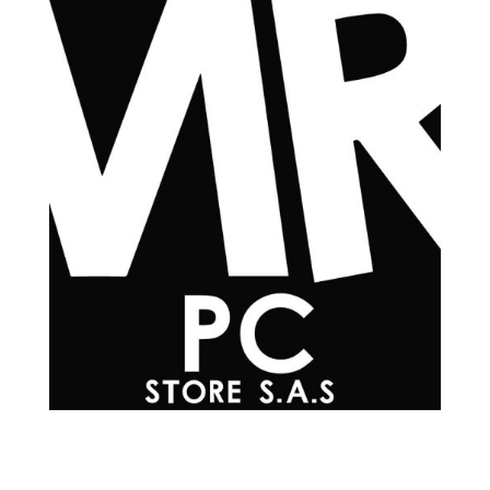
Teléfonos

+57 601 7048502