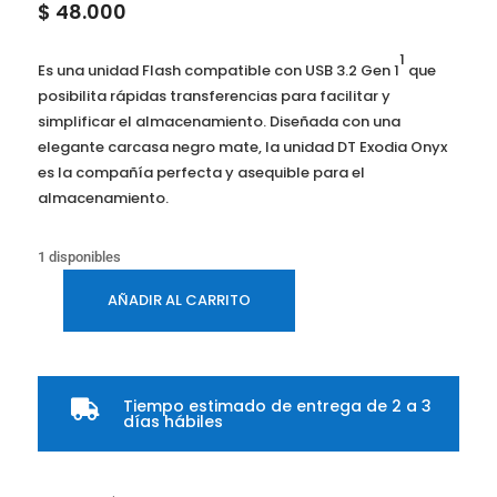
$
48.000
1
Es una unidad Flash compatible con USB 3.2 Gen 1
que
posibilita rápidas transferencias para facilitar y
simplificar el almacenamiento. Diseñada con una
elegante carcasa negro mate, la unidad DT Exodia Onyx
es la compañía perfecta y asequible para el
almacenamiento.
1 disponibles
AÑADIR AL CARRITO
MEMORIA
USB
KINGSTON
128GB
Tiempo estimado de entrega de 2 a 3

USB
días hábiles
3.2
GEN1
DTXON