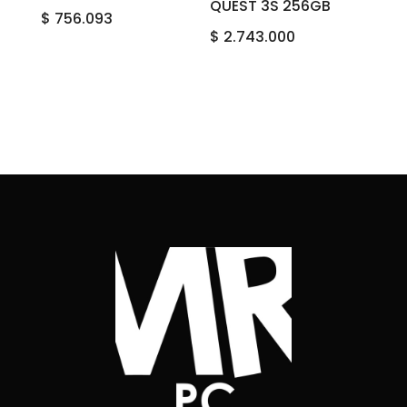
QUEST 3S 256GB
$
756.093
$
2.743.000