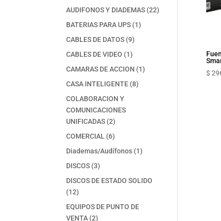
productos
22
AUDIFONOS Y DIADEMAS
22
productos
1
BATERIAS PARA UPS
1
producto
9
CABLES DE DATOS
9
productos
1
Fuen
CABLES DE VIDEO
1
Sma
producto
1
CAMARAS DE ACCION
1
$
29
producto
8
CASA INTELIGENTE
8
productos
COLABORACION Y
COMUNICACIONES
2
UNIFICADAS
2
productos
6
COMERCIAL
6
productos
1
Diademas/Audífonos
1
producto
3
DISCOS
3
productos
DISCOS DE ESTADO SOLIDO
12
12
productos
EQUIPOS DE PUNTO DE
2
VENTA
2