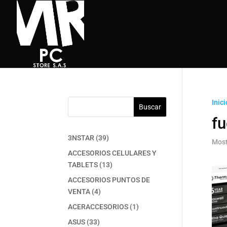
Inici
Buscar
fu
39
3NSTAR
39
Most
productos
ACCESORIOS CELULARES Y
13
TABLETS
13
productos
ACCESORIOS PUNTOS DE
4
VENTA
4
productos
1
ACERACCESORIOS
1
producto
33
ASUS
33