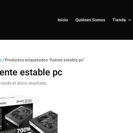
Inicio
Quiénes Somos
Tienda
o
/ Productos etiquetados “fuente estable pc”
ente estable pc
rando el único resultado