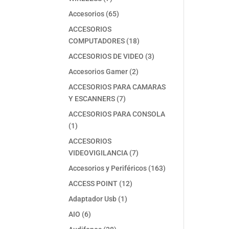
productos
65
Accesorios
65
productos
ACCESORIOS
18
COMPUTADORES
18
productos
3
ACCESORIOS DE VIDEO
3
productos
2
Accesorios Gamer
2
productos
ACCESORIOS PARA CAMARAS
7
Y ESCANNERS
7
productos
ACCESORIOS PARA CONSOLA
1
1
producto
ACCESORIOS
7
VIDEOVIGILANCIA
7
productos
163
Accesorios y Periféricos
163
productos
12
ACCESS POINT
12
productos
1
Adaptador Usb
1
producto
6
AIO
6
productos