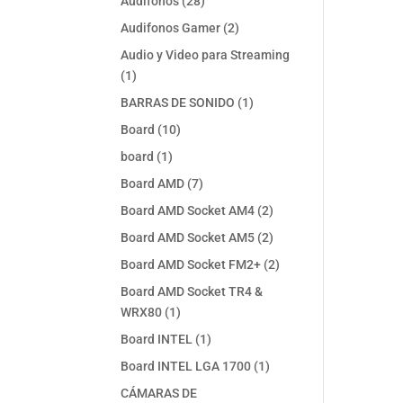
28
Audifonos
28
productos
2
Audifonos Gamer
2
productos
Audio y Video para Streaming
1
1
producto
1
BARRAS DE SONIDO
1
producto
10
Board
10
productos
1
board
1
producto
7
Board AMD
7
productos
2
Board AMD Socket AM4
2
productos
2
Board AMD Socket AM5
2
productos
2
Board AMD Socket FM2+
2
productos
Board AMD Socket TR4 &
1
WRX80
1
producto
1
Board INTEL
1
producto
1
Board INTEL LGA 1700
1
producto
CÁMARAS DE