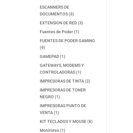
productos
ESCANNERS DE
3
DOCUMENTOS
3
productos
3
EXTENSION DE RED
3
productos
1
Fuentes de Poder
1
producto
FUENTES DE PODER GAMING
9
9
productos
1
GAMEPAD
1
producto
GATEWAYS, MODEMS Y
1
CONTROLADORAS
1
producto
2
IMPRESORAS DE TINTA
2
productos
IMPRESORAS DE TONER
1
NEGRO
1
producto
IMPRESORAS PUNTO DE
1
VENTA
1
producto
8
KIT TECLADOS Y MOUSE
8
productos
1
Monitores
1