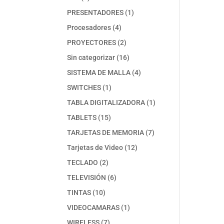
productos
1
PRESENTADORES
1
producto
4
Procesadores
4
productos
2
PROYECTORES
2
productos
16
Sin categorizar
16
productos
4
SISTEMA DE MALLA
4
productos
1
SWITCHES
1
producto
1
TABLA DIGITALIZADORA
1
producto
15
TABLETS
15
productos
7
TARJETAS DE MEMORIA
7
productos
12
Tarjetas de Video
12
productos
2
TECLADO
2
productos
6
TELEVISIÓN
6
productos
10
TINTAS
10
productos
1
VIDEOCAMARAS
1
producto
7
WIRELESS
7