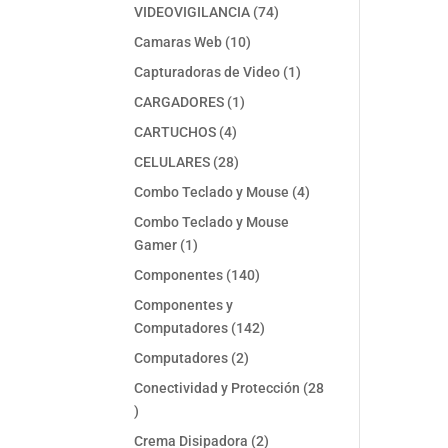
74
VIDEOVIGILANCIA
74
productos
10
Camaras Web
10
productos
1
Capturadoras de Video
1
producto
1
CARGADORES
1
producto
4
CARTUCHOS
4
productos
28
CELULARES
28
productos
4
Combo Teclado y Mouse
4
productos
Combo Teclado y Mouse
1
Gamer
1
producto
140
Componentes
140
productos
Componentes y
142
Computadores
142
productos
2
Computadores
2
productos
Conectividad y Protección
28
28
productos
2
Crema Disipadora
2