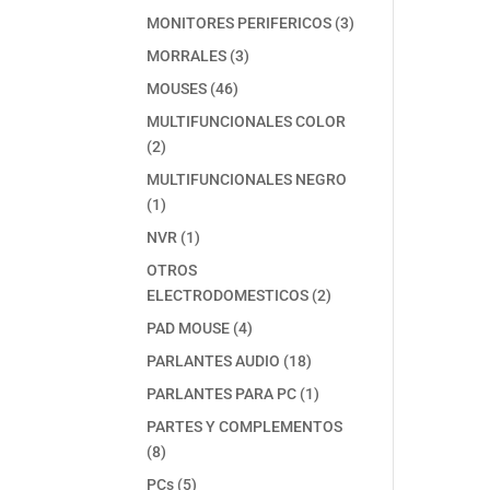
producto
3
MONITORES PERIFERICOS
3
productos
3
MORRALES
3
productos
46
MOUSES
46
productos
MULTIFUNCIONALES COLOR
2
2
productos
MULTIFUNCIONALES NEGRO
1
1
producto
1
NVR
1
producto
OTROS
2
ELECTRODOMESTICOS
2
productos
4
PAD MOUSE
4
productos
18
PARLANTES AUDIO
18
productos
1
PARLANTES PARA PC
1
producto
PARTES Y COMPLEMENTOS
8
8
productos
5
PCs
5