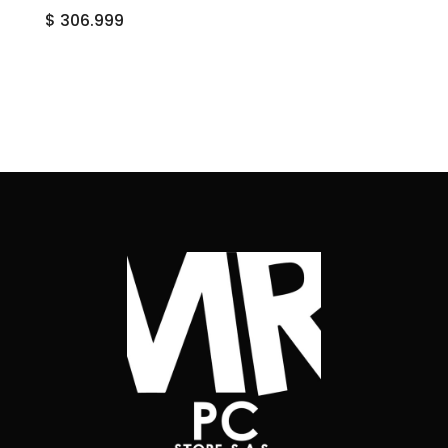
$
306.999