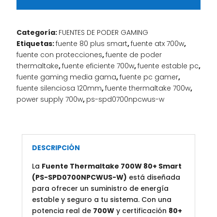
SPD0700NPCWUS-
W
cantidad
Categoría:
FUENTES DE PODER GAMING
Etiquetas:
fuente 80 plus smart
,
fuente atx 700w
,
fuente con protecciones
,
fuente de poder
thermaltake
,
fuente eficiente 700w
,
fuente estable pc
,
fuente gaming media gama
,
fuente pc gamer
,
fuente silenciosa 120mm
,
fuente thermaltake 700w
,
power supply 700w
,
ps-spd0700npcwus-w
DESCRIPCIÓN
La
Fuente Thermaltake 700W 80+ Smart
(PS-SPD0700NPCWUS-W)
está diseñada
para ofrecer un suministro de energía
estable y seguro a tu sistema. Con una
potencia real de
700W
y certificación
80+