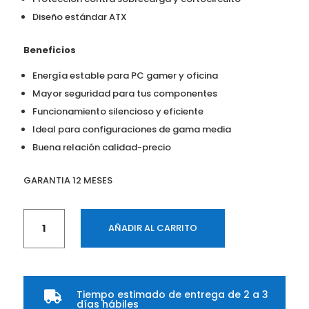
Diseño estándar ATX
Beneficios
Energía estable para PC gamer y oficina
Mayor seguridad para tus componentes
Funcionamiento silencioso y eficiente
Ideal para configuraciones de gama media
Buena relación calidad-precio
GARANTIA 12 MESES
Fuente
AÑADIR AL CARRITO
Thermaltake
700W
80+
Smart
Tiempo estimado de entrega de 2 a 3
PS-

días hábiles