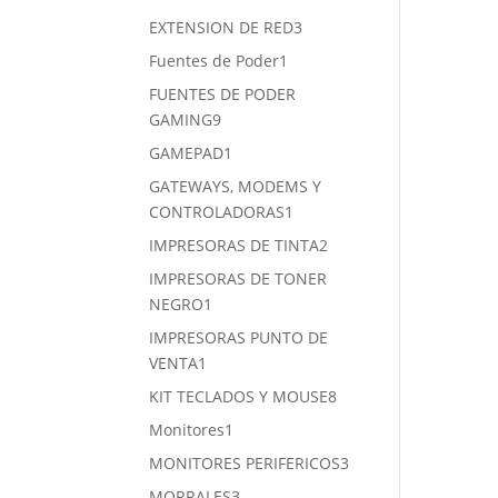
productos
3
EXTENSION DE RED
3
productos
1
Fuentes de Poder
1
producto
FUENTES DE PODER
9
GAMING
9
productos
1
GAMEPAD
1
producto
GATEWAYS, MODEMS Y
1
CONTROLADORAS
1
producto
2
IMPRESORAS DE TINTA
2
productos
IMPRESORAS DE TONER
1
NEGRO
1
producto
IMPRESORAS PUNTO DE
1
VENTA
1
producto
8
KIT TECLADOS Y MOUSE
8
productos
1
Monitores
1
producto
3
MONITORES PERIFERICOS
3
productos
3
MORRALES
3