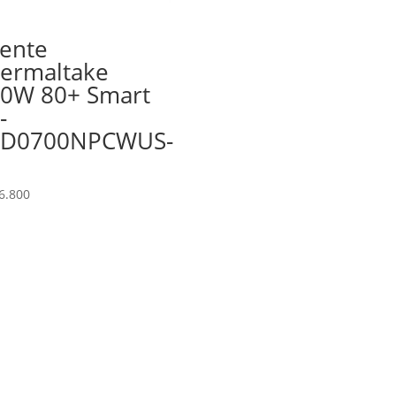
ente
ermaltake
0W 80+ Smart
-
PD0700NPCWUS-
6.800