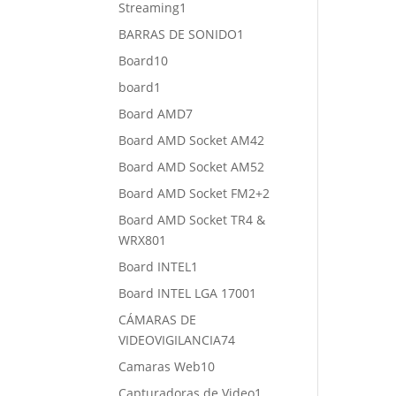
1
Streaming
1
producto
1
BARRAS DE SONIDO
1
producto
10
Board
10
productos
1
board
1
producto
7
Board AMD
7
productos
2
Board AMD Socket AM4
2
productos
2
Board AMD Socket AM5
2
productos
2
Board AMD Socket FM2+
2
productos
Board AMD Socket TR4 &
1
WRX80
1
producto
1
Board INTEL
1
producto
1
Board INTEL LGA 1700
1
producto
CÁMARAS DE
74
VIDEOVIGILANCIA
74
productos
10
Camaras Web
10
productos
1
Capturadoras de Video
1