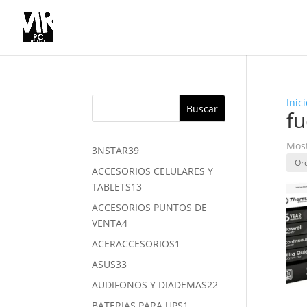
Inici
Buscar
fu
Most
39
3NSTAR
39
productos
ACCESORIOS CELULARES Y
13
TABLETS
13
productos
ACCESORIOS PUNTOS DE
4
VENTA
4
productos
1
ACERACCESORIOS
1
producto
33
ASUS
33
productos
22
AUDIFONOS Y DIADEMAS
22
productos
1
BATERIAS PARA UPS
1