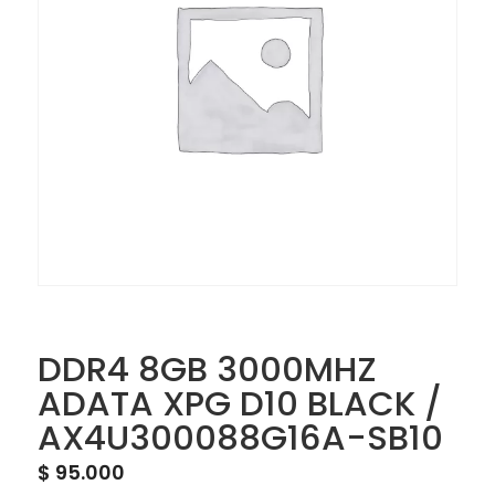
DDR4 8GB 3000MHZ
ADATA XPG D10 BLACK /
AX4U300088G16A-SB10
$
95.000