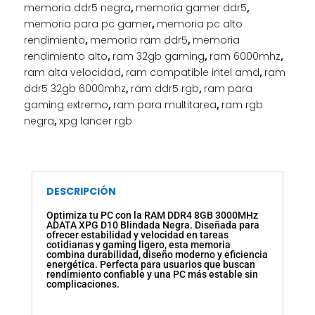
memoria ddr5 negra
,
memoria gamer ddr5
,
memoria para pc gamer
,
memoria pc alto
rendimiento
,
memoria ram ddr5
,
memoria
rendimiento alto
,
ram 32gb gaming
,
ram 6000mhz
,
ram alta velocidad
,
ram compatible intel amd
,
ram
ddr5 32gb 6000mhz
,
ram ddr5 rgb
,
ram para
gaming extremo
,
ram para multitarea
,
ram rgb
negra
,
xpg lancer rgb
DESCRIPCIÓN
Optimiza tu PC con la RAM DDR4 8GB 3000MHz
ADATA XPG D10 Blindada Negra. Diseñada para
ofrecer estabilidad y velocidad en tareas
cotidianas y gaming ligero, esta memoria
combina durabilidad, diseño moderno y eficiencia
energética. Perfecta para usuarios que buscan
rendimiento confiable y una PC más estable sin
complicaciones.