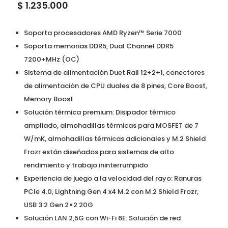
$
1.235.000
Soporta procesadores AMD Ryzen™ Serie 7000
Soporta memorias DDR5, Dual Channel DDR5
7200+MHz (OC)
Sistema de alimentación Duet Rail 12+2+1, conectores
de alimentación de CPU duales de 8 pines, Core Boost,
Memory Boost
Solución térmica premium: Disipador térmico
ampliado, almohadillas térmicas para MOSFET de 7
W/mK, almohadillas térmicas adicionales y M.2 Shield
Frozr están diseñados para sistemas de alto
rendimiento y trabajo ininterrumpido
Experiencia de juego a la velocidad del rayo: Ranuras
PCIe 4.0, Lightning Gen 4 x4 M.2 con M.2 Shield Frozr,
USB 3.2 Gen 2×2 20G
Solución LAN 2,5G con Wi-Fi 6E: Solución de red