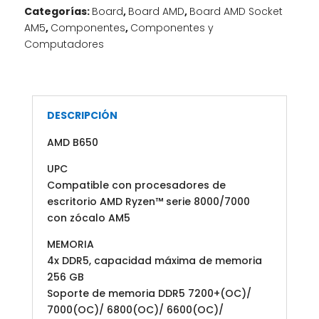
Categorías:
Board
,
Board AMD
,
Board AMD Socket
DDR5
AM5
,
Componentes
,
Componentes y
128GB/
Computadores
911-
7E26-
008
cantidad
DESCRIPCIÓN
AMD B650
UPC
Compatible con procesadores de
escritorio AMD Ryzen™ serie 8000/7000
con zócalo AM5
MEMORIA
4x DDR5, capacidad máxima de memoria
256 GB
Soporte de memoria DDR5 7200+(OC)/
7000(OC)/ 6800(OC)/ 6600(OC)/