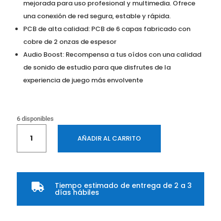
mejorada para uso profesional y multimedia. Ofrece
una conexión de red segura, estable y rápida.
PCB de alta calidad: PCB de 6 capas fabricado con
cobre de 2 onzas de espesor
Audio Boost: Recompensa a tus oídos con una calidad
de sonido de estudio para que disfrutes de la
experiencia de juego más envolvente
6 disponibles
BOARD
AÑADIR AL CARRITO
MSI
B650
GAMING
PLUS
Tiempo estimado de entrega de 2 a 3
WIFI

días hábiles
/
A.V.R
/