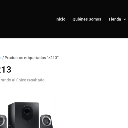
Inicio
Quiénes Somos
Tienda
o
/ Productos etiquetados “z213”
213
rando el único resultado