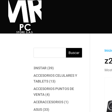
Inici
Buscar
z
39
3NSTAR
39
Most
productos
ACCESORIOS CELULARES Y
13
TABLETS
13
productos
ACCESORIOS PUNTOS DE
4
VENTA
4
productos
1
ACERACCESORIOS
1
producto
33
ASUS
33