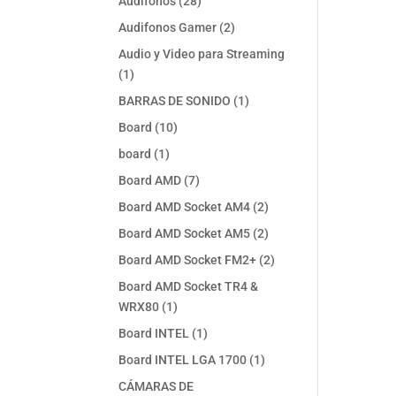
28
Audifonos
28
productos
2
Audifonos Gamer
2
productos
Audio y Video para Streaming
1
1
producto
1
BARRAS DE SONIDO
1
producto
10
Board
10
productos
1
board
1
producto
7
Board AMD
7
productos
2
Board AMD Socket AM4
2
productos
2
Board AMD Socket AM5
2
productos
2
Board AMD Socket FM2+
2
productos
Board AMD Socket TR4 &
1
WRX80
1
producto
1
Board INTEL
1
producto
1
Board INTEL LGA 1700
1
producto
CÁMARAS DE