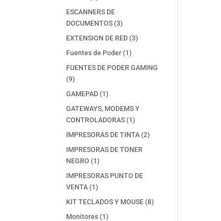
productos
ESCANNERS DE
3
DOCUMENTOS
3
productos
3
EXTENSION DE RED
3
productos
1
Fuentes de Poder
1
producto
FUENTES DE PODER GAMING
9
9
productos
1
GAMEPAD
1
producto
GATEWAYS, MODEMS Y
1
CONTROLADORAS
1
producto
2
IMPRESORAS DE TINTA
2
productos
IMPRESORAS DE TONER
1
NEGRO
1
producto
IMPRESORAS PUNTO DE
1
VENTA
1
producto
8
KIT TECLADOS Y MOUSE
8
productos
1
Monitores
1