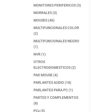
producto
3
MONITORES PERIFERICOS
3
productos
3
MORRALES
3
productos
46
MOUSES
46
productos
MULTIFUNCIONALES COLOR
2
2
productos
MULTIFUNCIONALES NEGRO
1
1
producto
1
NVR
1
producto
OTROS
2
ELECTRODOMESTICOS
2
productos
4
PAD MOUSE
4
productos
18
PARLANTES AUDIO
18
productos
1
PARLANTES PARA PC
1
producto
PARTES Y COMPLEMENTOS
8
8
productos
5
PCs
5