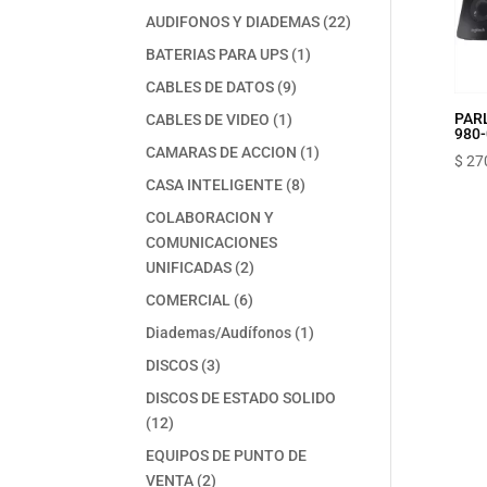
productos
22
AUDIFONOS Y DIADEMAS
22
productos
1
BATERIAS PARA UPS
1
producto
9
CABLES DE DATOS
9
productos
1
PARL
CABLES DE VIDEO
1
980
producto
1
CAMARAS DE ACCION
1
$
27
producto
8
CASA INTELIGENTE
8
productos
COLABORACION Y
COMUNICACIONES
2
UNIFICADAS
2
productos
6
COMERCIAL
6
productos
1
Diademas/Audífonos
1
producto
3
DISCOS
3
productos
DISCOS DE ESTADO SOLIDO
12
12
productos
EQUIPOS DE PUNTO DE
2
VENTA
2