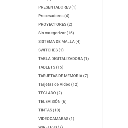
productos
1
PRESENTADORES
1
producto
4
Procesadores
4
productos
2
PROYECTORES
2
productos
16
Sin categorizar
16
productos
4
SISTEMA DE MALLA
4
productos
1
SWITCHES
1
producto
1
TABLA DIGITALIZADORA
1
producto
15
TABLETS
15
productos
7
TARJETAS DE MEMORIA
7
productos
12
Tarjetas de Video
12
productos
2
TECLADO
2
productos
6
TELEVISIÓN
6
productos
10
TINTAS
10
productos
1
VIDEOCAMARAS
1
producto
7
WIRELESS
7