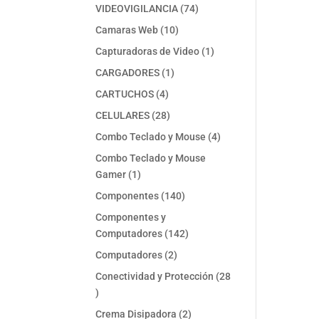
74
VIDEOVIGILANCIA
74
productos
10
Camaras Web
10
productos
1
Capturadoras de Video
1
producto
1
CARGADORES
1
producto
4
CARTUCHOS
4
productos
28
CELULARES
28
productos
4
Combo Teclado y Mouse
4
productos
Combo Teclado y Mouse
1
Gamer
1
producto
140
Componentes
140
productos
Componentes y
142
Computadores
142
productos
2
Computadores
2
productos
Conectividad y Protección
28
28
productos
2
Crema Disipadora
2