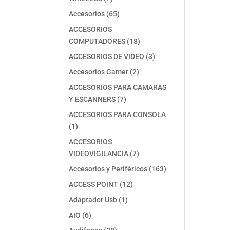
productos
65
Accesorios
65
productos
ACCESORIOS
18
COMPUTADORES
18
productos
3
ACCESORIOS DE VIDEO
3
productos
2
Accesorios Gamer
2
productos
ACCESORIOS PARA CAMARAS
7
Y ESCANNERS
7
productos
ACCESORIOS PARA CONSOLA
1
1
producto
ACCESORIOS
7
VIDEOVIGILANCIA
7
productos
163
Accesorios y Periféricos
163
productos
12
ACCESS POINT
12
productos
1
Adaptador Usb
1
producto
6
AIO
6
productos