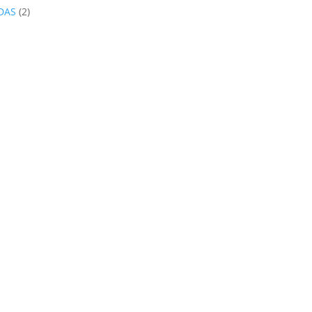
2
DAS
2
productos
oducto