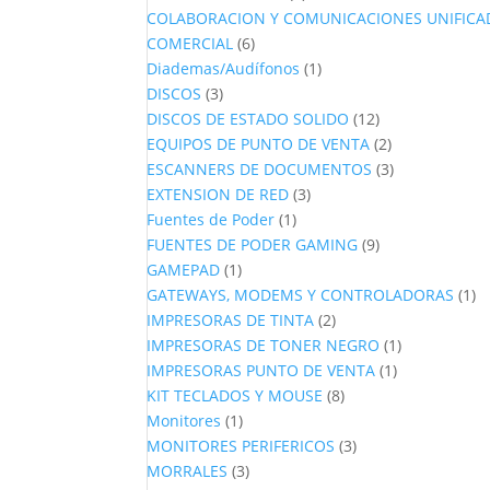
productos
COLABORACION Y COMUNICACIONES UNIFICA
6
COMERCIAL
6
productos
1
Diademas/Audífonos
1
3
producto
DISCOS
3
productos
12
DISCOS DE ESTADO SOLIDO
12
productos
2
EQUIPOS DE PUNTO DE VENTA
2
productos
3
ESCANNERS DE DOCUMENTOS
3
3
productos
EXTENSION DE RED
3
1
productos
Fuentes de Poder
1
producto
9
FUENTES DE PODER GAMING
9
1
productos
GAMEPAD
1
producto
1
GATEWAYS, MODEMS Y CONTROLADORAS
1
2
pr
IMPRESORAS DE TINTA
2
productos
1
IMPRESORAS DE TONER NEGRO
1
1
producto
IMPRESORAS PUNTO DE VENTA
1
8
producto
KIT TECLADOS Y MOUSE
8
1
productos
Monitores
1
producto
3
MONITORES PERIFERICOS
3
3
productos
MORRALES
3