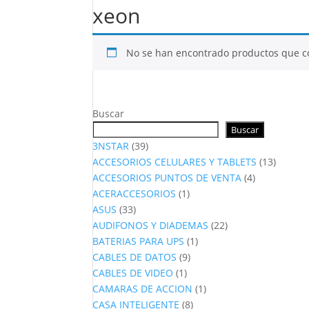
xeon
No se han encontrado productos que co
Buscar
Buscar
39
3NSTAR
39
productos
13
ACCESORIOS CELULARES Y TABLETS
13
4
produc
ACCESORIOS PUNTOS DE VENTA
4
1
productos
ACERACCESORIOS
1
33
producto
ASUS
33
productos
22
AUDIFONOS Y DIADEMAS
22
1
productos
BATERIAS PARA UPS
1
9
producto
CABLES DE DATOS
9
1
productos
CABLES DE VIDEO
1
producto
1
CAMARAS DE ACCION
1
8
producto
CASA INTELIGENTE
8