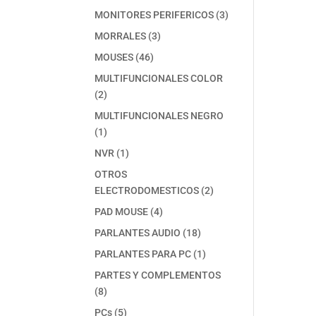
producto
3
MONITORES PERIFERICOS
3
productos
3
MORRALES
3
productos
46
MOUSES
46
productos
MULTIFUNCIONALES COLOR
2
2
productos
MULTIFUNCIONALES NEGRO
1
1
producto
1
NVR
1
producto
OTROS
2
ELECTRODOMESTICOS
2
productos
4
PAD MOUSE
4
productos
18
PARLANTES AUDIO
18
productos
1
PARLANTES PARA PC
1
producto
PARTES Y COMPLEMENTOS
8
8
productos
5
PCs
5