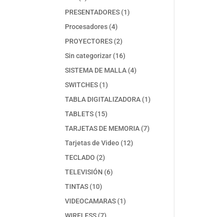
productos
1
PRESENTADORES
1
producto
4
Procesadores
4
productos
2
PROYECTORES
2
productos
16
Sin categorizar
16
productos
4
SISTEMA DE MALLA
4
productos
1
SWITCHES
1
producto
1
TABLA DIGITALIZADORA
1
producto
15
TABLETS
15
productos
7
TARJETAS DE MEMORIA
7
productos
12
Tarjetas de Video
12
productos
2
TECLADO
2
productos
6
TELEVISIÓN
6
productos
10
TINTAS
10
productos
1
VIDEOCAMARAS
1
producto
7
WIRELESS
7