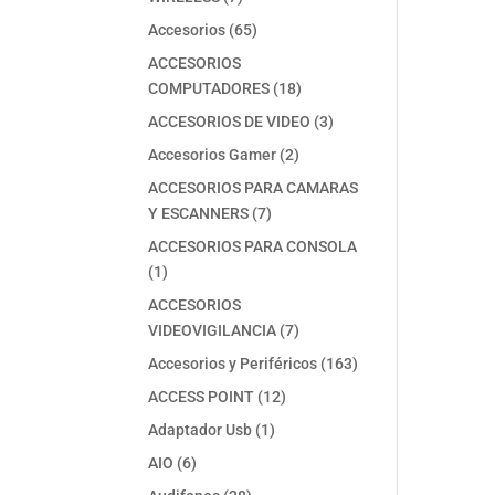
productos
65
Accesorios
65
productos
ACCESORIOS
18
COMPUTADORES
18
productos
3
ACCESORIOS DE VIDEO
3
productos
2
Accesorios Gamer
2
productos
ACCESORIOS PARA CAMARAS
7
Y ESCANNERS
7
productos
ACCESORIOS PARA CONSOLA
1
1
producto
ACCESORIOS
7
VIDEOVIGILANCIA
7
productos
163
Accesorios y Periféricos
163
productos
12
ACCESS POINT
12
productos
1
Adaptador Usb
1
producto
6
AIO
6
productos