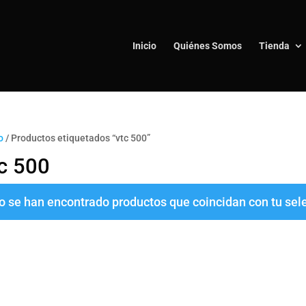
Inicio
Quiénes Somos
Tienda
o
/ Productos etiquetados “vtc 500”
c 500
o se han encontrado productos que coincidan con tu sel