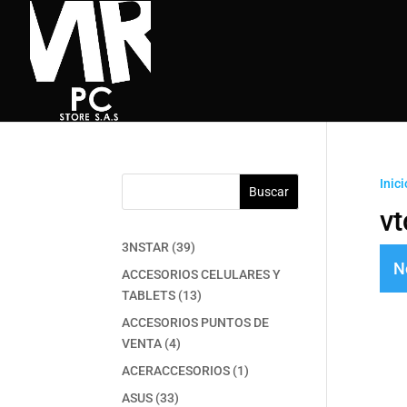
Inici
Buscar
vt
39
3NSTAR
39
N
productos
ACCESORIOS CELULARES Y
13
TABLETS
13
productos
ACCESORIOS PUNTOS DE
4
VENTA
4
productos
1
ACERACCESORIOS
1
producto
33
ASUS
33