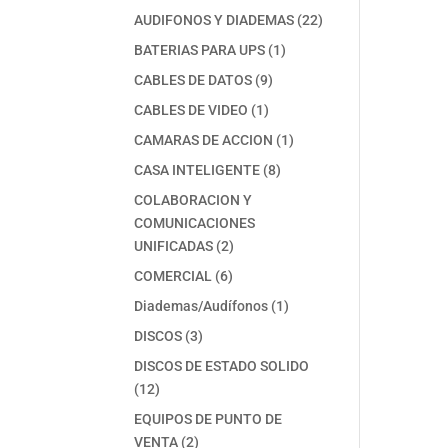
productos
22
AUDIFONOS Y DIADEMAS
22
productos
1
BATERIAS PARA UPS
1
producto
9
CABLES DE DATOS
9
productos
1
CABLES DE VIDEO
1
producto
1
CAMARAS DE ACCION
1
producto
8
CASA INTELIGENTE
8
productos
COLABORACION Y
COMUNICACIONES
2
UNIFICADAS
2
productos
6
COMERCIAL
6
productos
1
Diademas/Audífonos
1
producto
3
DISCOS
3
productos
DISCOS DE ESTADO SOLIDO
12
12
productos
EQUIPOS DE PUNTO DE
2
VENTA
2