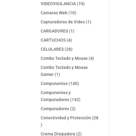
74
VIDEOVIGILANCIA
74
productos
10
Camaras Web
10
productos
1
Capturadoras de Video
1
producto
1
CARGADORES
1
producto
4
CARTUCHOS
4
productos
28
CELULARES
28
productos
4
Combo Teclado y Mouse
4
productos
Combo Teclado y Mouse
1
Gamer
1
producto
140
Componentes
140
productos
Componentes y
142
Computadores
142
productos
2
Computadores
2
productos
Conectividad y Protección
28
28
productos
2
Crema Disipadora
2