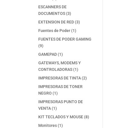
productos
ESCANNERS DE
3
DOCUMENTOS
3
productos
3
EXTENSION DE RED
3
productos
1
Fuentes de Poder
1
producto
FUENTES DE PODER GAMING
9
9
productos
1
GAMEPAD
1
producto
GATEWAYS, MODEMS Y
1
CONTROLADORAS
1
producto
2
IMPRESORAS DE TINTA
2
productos
IMPRESORAS DE TONER
1
NEGRO
1
producto
IMPRESORAS PUNTO DE
1
VENTA
1
producto
8
KIT TECLADOS Y MOUSE
8
productos
1
Monitores
1