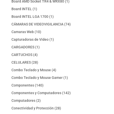
1
Board AMD Socket TR4 & WRX80
1
producto
1
Board INTEL
1
producto
1
Board INTEL LGA 1700
1
producto
74
CÁMARAS DE VIDEOVIGILANCIA
74
productos
10
Camaras Web
10
productos
1
Capturadoras de Video
1
producto
1
CARGADORES
1
producto
4
CARTUCHOS
4
productos
28
CELULARES
28
productos
4
Combo Teclado y Mouse
4
productos
1
Combo Teclado y Mouse Gamer
1
producto
140
Componentes
140
productos
142
Componentes y Computadores
142
productos
2
Computadores
2
productos
28
Conectividad y Protección
28
productos