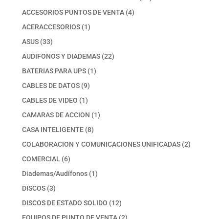
productos
4
ACCESORIOS PUNTOS DE VENTA
4
productos
1
ACERACCESORIOS
1
producto
33
ASUS
33
productos
22
AUDIFONOS Y DIADEMAS
22
productos
1
BATERIAS PARA UPS
1
producto
9
CABLES DE DATOS
9
productos
1
CABLES DE VIDEO
1
producto
1
CAMARAS DE ACCION
1
producto
8
CASA INTELIGENTE
8
productos
2
COLABORACION Y COMUNICACIONES UNIFICADAS
2
productos
6
COMERCIAL
6
productos
1
Diademas/Audífonos
1
producto
3
DISCOS
3
productos
12
DISCOS DE ESTADO SOLIDO
12
productos
2
EQUIPOS DE PUNTO DE VENTA
2