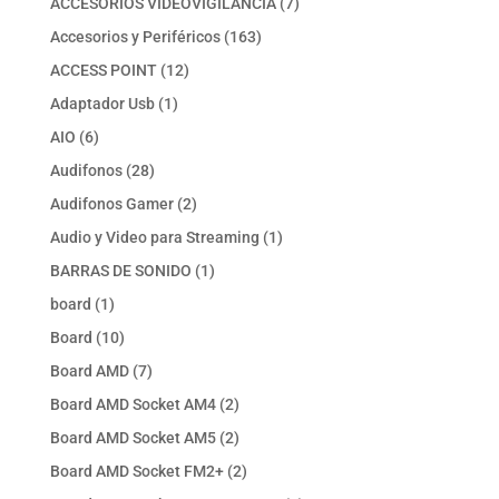
7
ACCESORIOS VIDEOVIGILANCIA
7
productos
163
Accesorios y Periféricos
163
productos
12
ACCESS POINT
12
productos
1
Adaptador Usb
1
producto
6
AIO
6
productos
28
Audifonos
28
productos
2
Audifonos Gamer
2
productos
1
Audio y Video para Streaming
1
producto
1
BARRAS DE SONIDO
1
producto
1
board
1
producto
10
Board
10
productos
7
Board AMD
7
productos
2
Board AMD Socket AM4
2
productos
2
Board AMD Socket AM5
2
productos
2
Board AMD Socket FM2+
2
productos