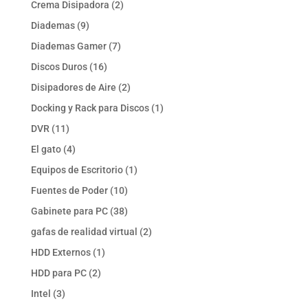
2
Crema Disipadora
2
productos
9
Diademas
9
productos
7
Diademas Gamer
7
productos
16
Discos Duros
16
productos
2
Disipadores de Aire
2
productos
1
Docking y Rack para Discos
1
producto
11
DVR
11
productos
4
El gato
4
productos
1
Equipos de Escritorio
1
producto
10
Fuentes de Poder
10
productos
38
Gabinete para PC
38
productos
2
gafas de realidad virtual
2
productos
1
HDD Externos
1
producto
2
HDD para PC
2
productos
3
Intel
3